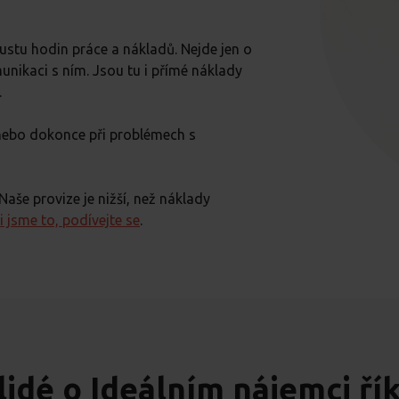
stu hodin práce a nákladů. Nejde jen o
nikaci s ním. Jsou tu i přímé náklady
.
 nebo dokonce při problémech s
Naše provize je nižší, než náklady
i jsme to, podívejte se
.
lidé o Ideálním nájemci řík