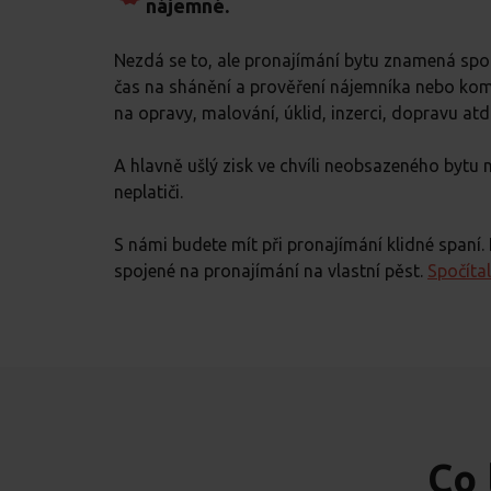
nájemné.
Nezdá se to, ale pronajímání bytu znamená spou
čas na shánění a prověření nájemníka nebo komu
na opravy, malování, úklid, inzerci, dopravu atd
A hlavně ušlý zisk ve chvíli neobsazeného bytu
neplatiči.
S námi budete mít při pronajímání klidné spaní. 
spojené na pronajímání na vlastní pěst.
Spočítal
Co 