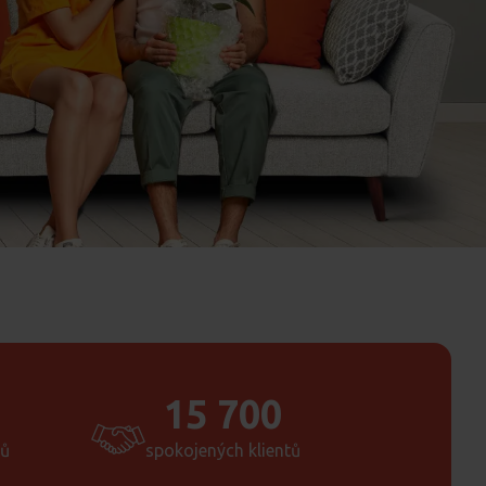
15 700
tů
spokojených klientů