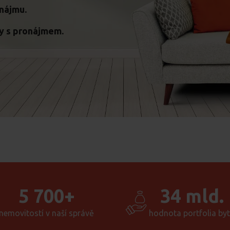
nájmu.
y s pronájmem.
5 700+
34 mld.
nemovitostí v naší správě
hodnota portfolia by