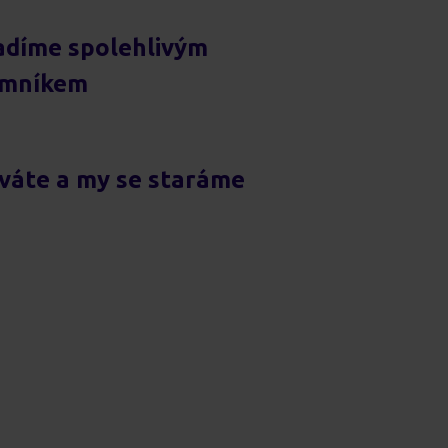
adíme spolehlivým
emníkem
íváte a my se staráme