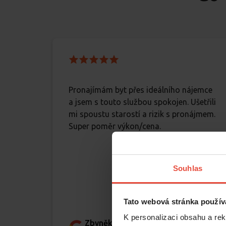
Pronajímám byt přes ideálního nájemce
a jsem s touto službou spokojen. Ušetřili
mi spoustu starostí a rizik s pronájmem.
Super poměr výkon/cena.
Souhlas
Tato webová stránka použív
K personalizaci obsahu a re
Zbyněk Šťáva