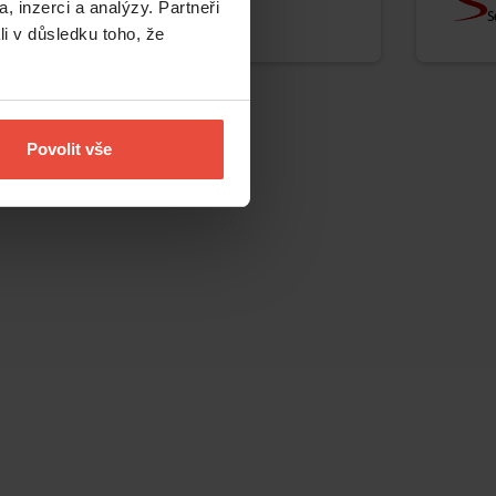
, inzerci a analýzy. Partneři
Seznam
S
li v důsledku toho, že
Povolit vše