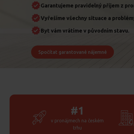
Garantujeme pravidelný příjem z pro
Vyřešíme všechny situace a problém
Byt vám vrátíme v původním stavu.
Spočítat garantované nájemné
#1
v pronájmech na českém
trhu