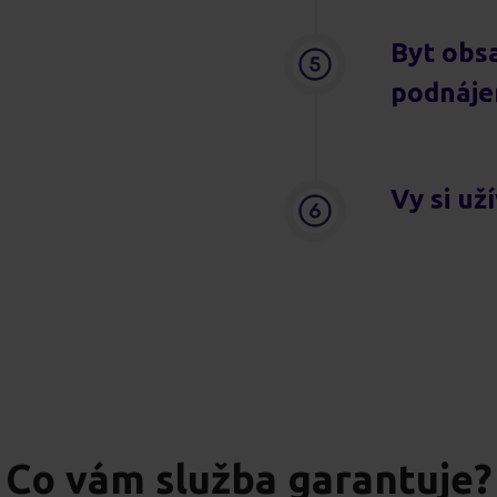
Byt obs
podnáj
Vy si už
Co vám služba garantuje?