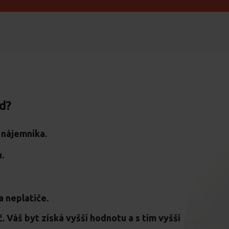
d?
 nájemníka.
.
a neplatiče.
č. Váš byt získá vyšší hodnotu a s tím vyšší