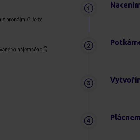
Nacením
 z pronájmu? Je to
Potkáme
tovaného nájemného.👇
Vytvoří
Plácnem