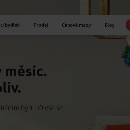
ci bydlet
Prodej
Cenové mapy
Blog
 měsíc.
liv.
máním bytu. O vše se