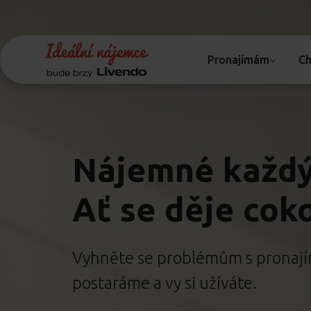
Pronajímám
Ch
Nájemné každý
Ať se děje coko
Vyhněte se problémům s pronají
postaráme a vy si užíváte.