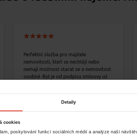
Perfektní služba pro majitele
nemovitosti, kteří se nechtějí nebo
nemají možnost starat se o nemovitost
osobně. Byt je od podpisu smlouvy už
několik let non-stop obsazený a na
veškeré mé požadavky podpora reaguje
prakticky okamžitě. Všem doporučuji.
Detaily
á cookies
klam, poskytování funkcí sociálních médií a analýze naší návšt
Tomáš Klatt