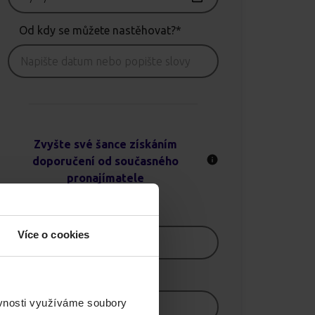
Od kdy se můžete nastěhovat?*
Zvyšte své šance získáním
doporučení od současného
pronajímatele
Jméno
Více o cookies
E-mail
ěvnosti využíváme soubory