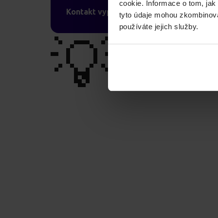
cookie. Informace o tom, jak
Kontakt vyplníte v poptávkovém formulá
tyto údaje mohou zkombinovat
používáte jejich služby.
💡