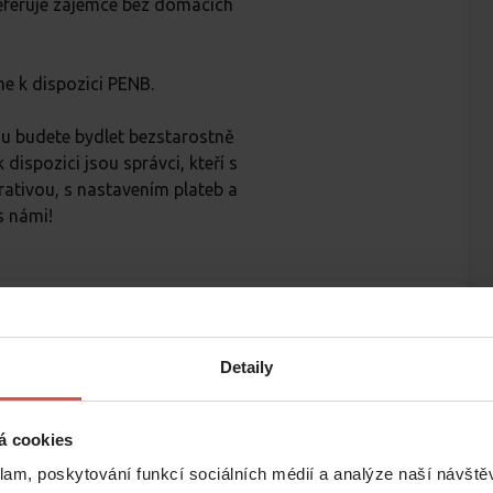
referuje zájemce bez domácích
e k dispozici PENB.
rou budete bydlet bezstarostně
dispozici jsou správci, kteří s
ativou, s nastavením plateb a
s námi!
é šance?
Detaily
e bytu a dostaňte tak
á cookies
 kladnou referenci,
zájemce o byt.
klam, poskytování funkcí sociálních médií a analýze naší návšt