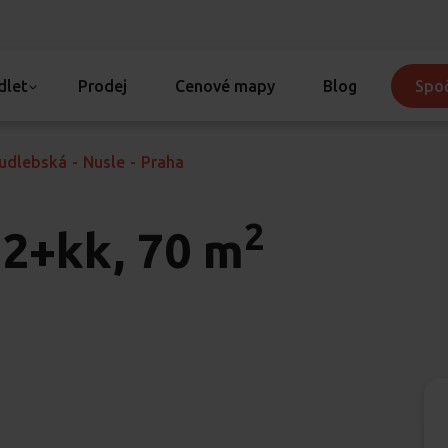
dlet
Prodej
Cenové mapy
Blog
Spoč
udlebská
-
Nusle
-
Praha
2
2+kk, 70 m