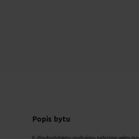
Popis bytu
K dlouhodobému podnájmu nabízíme velmi mode