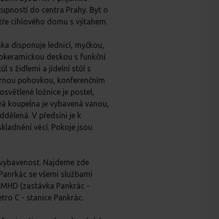
tupností do centra Prahy. Byt o
tře cihlového domu s výtahem.
nka disponuje lednicí, myčkou,
lokeramickou deskou s funkční
l s židlemi a jídelní stůl s
tornou pohovkou, konferenčním
rosvětlené ložnice je postel,
vá koupelna je vybavená vanou,
dělená. V předsíni je k
kladnění věcí. Pokoje jsou
 vybavenost. Najdeme zde
Panrkác se všemi službami
y MHD (zastávka Pankrác -
etro C - stanice Pankrác.