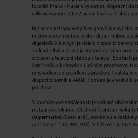
lokalitě Praha - Nusle s výbornou dopravní dos
celkové výměře 70 m2 se nachází ve druhém pa
Byt se nabízí vybavený. Designová kuchyňská li
mikrovlnnou troubou, elektrickou troubou a sk
digestoří. V kuchyni je dále k dispozici barový stů
židlemi. Obývací část je stylově zařízená pros
stolkem a televizní stěnou s televizí. Součástí p
šatní skříň a komoda s úložným prostorem. No
umyvadlem se zrcadlem a pračkou. Toaleta je od
dispozici botník a věšák. Komora je vhodná k us
průchozí.
V docházkové vzdálenosti je veškerá občanská
restaurace, lékárnu, Obchodní centrum Arkády 
(supermarket Albert atd.), posilovnu a zastávk
autobusy č. 134, 905, 910). V blízkosti je také m