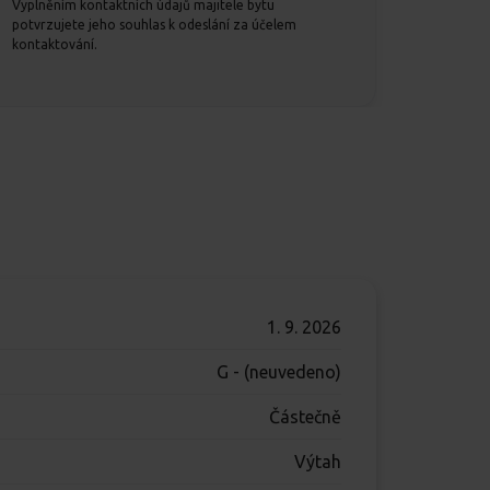
Vyplněním kontaktních údajů majitele bytu
potvrzujete jeho souhlas k odeslání za účelem
kontaktování.
1. 9. 2026
G - (neuvedeno)
Částečně
Výtah