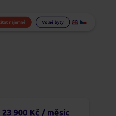
ítat nájemné
Volné byty
23 900 Kč
/ měsíc