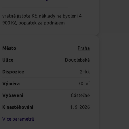
vratná jistota Kč, náklady na bydlení 4
900 Kč, poplatek za podnájem
Město
Praha
Ulice
Doudlebská
Dispozice
2+kk
Výměra
70
m
2
Vybavení
Částečně
K nastěhování
1. 9. 2026
Více parametrů