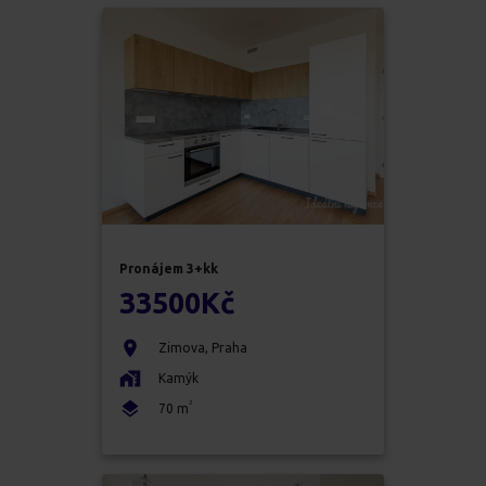
Pronájem
3+kk
33500
Kč
Zimova
,
Praha
Kamýk
2
70
m