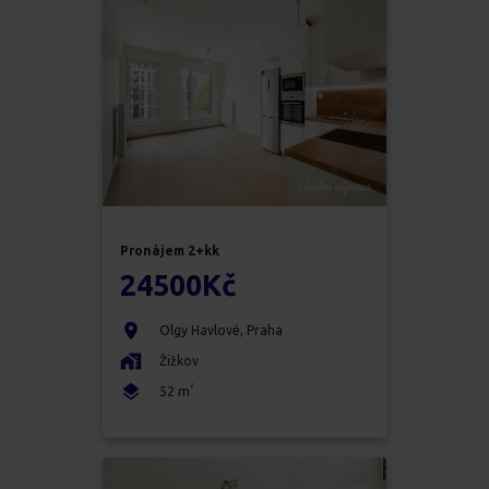
Pronájem
2+kk
24500
Kč
Olgy Havlové
,
Praha
Žižkov
2
52
m