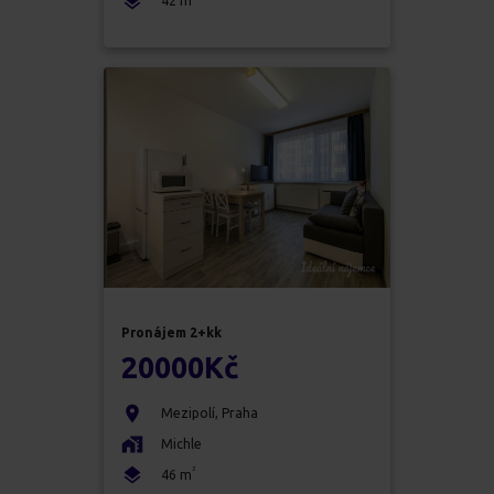
42
m
Pronájem
2+kk
20000
Kč
Mezipolí
,
Praha
Michle
2
46
m