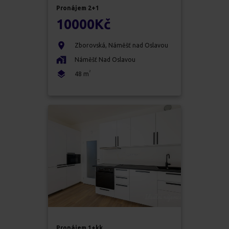
Pronájem
2+1
10000
Kč
Zborovská
,
Náměšť nad Oslavou
Náměšť Nad Oslavou
2
48
m
Pronájem
1+kk