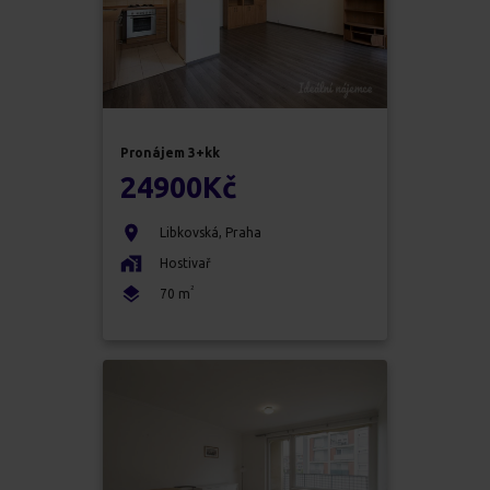
Pronájem
3+kk
24900
Kč
Libkovská
,
Praha
Hostivař
2
70
m