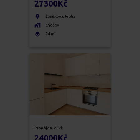
27300
Kč
Ženíškova
,
Praha
Chodov
2
74
m
Pronájem
2+kk
24000
Kč