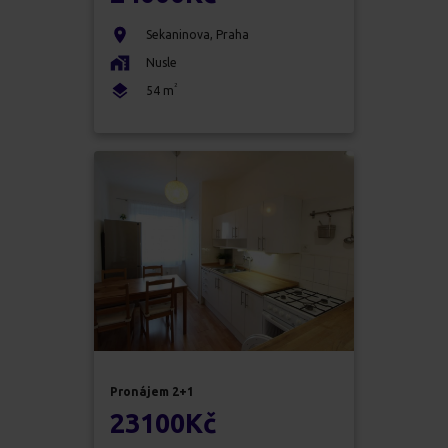
Sekaninova
,
Praha
Nusle
2
54
m
Pronájem
2+1
23100
Kč