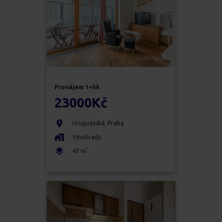
Pronájem
1+kk
23000
Kč
Uruguayská
,
Praha
Vinohrady
2
47
m