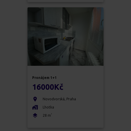
Pronájem
1+1
16000
Kč
Novodvorská
,
Praha
Lhotka
2
28
m