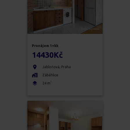
Pronájem
1+kk
14430
Kč
Jabloňová
,
Praha
Záběhlice
2
24
m