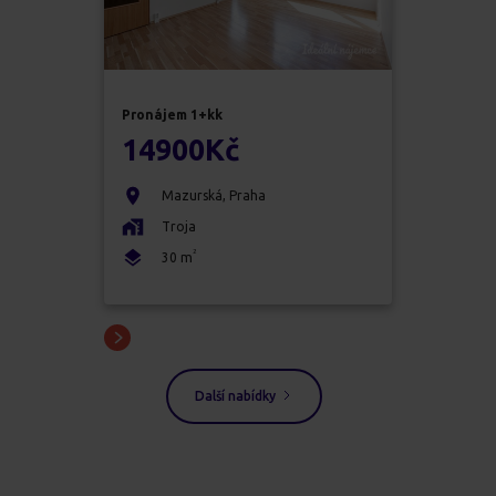
Pronájem
1+kk
14900
Kč
Mazurská
,
Praha
Troja
2
30
m
Další nabídky