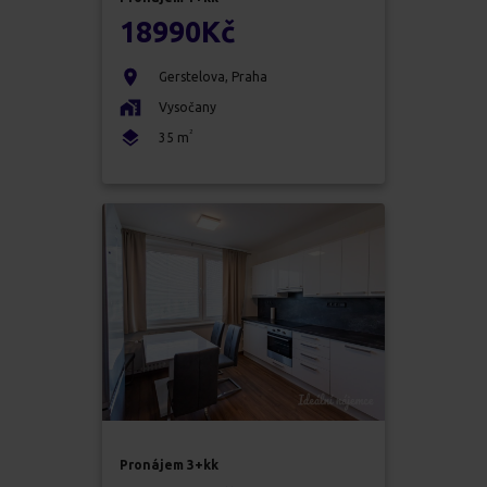
18990
Kč
Gerstelova
,
Praha
Vysočany
2
35
m
Pronájem
3+kk