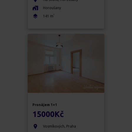
Horoušany
2
141
m
Pronájem
1+1
15000
Kč
Vosmíkových
,
Praha