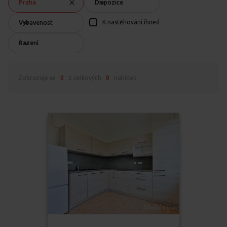
Praha
Dispozice
K nastěhování ihned
Vybavenost
Řazení
Zobrazuje se
0
z celkových
0
nabídek.