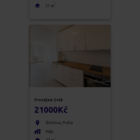
2
31
m
Pronájem
2+kk
21000
Kč
Štichova
,
Praha
Háje
2