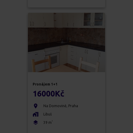
Pronájem
1+1
16000
Kč
Na Domovině
,
Praha
Libuš
2
39
m