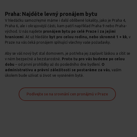
Praha: Najděte levný pronájem bytu
V hledáčku samozřejmě máme i další oblíbené lokality, jako je Praha 4,
Praha 6, ale i okrajovější části, kam patří například Praha 9 nebo Praha-
východ. U nás najdete
pronájem bytu po celé Praze i za jejími
hranicemi
. Ať už hledáte
byt pro celou rodinu, nebo skromné 1 + kk
, v
Praze na vás čeká pronájem splňující všechny vaše požadavky.
Aby se váš nový byt stal domovem, je potřeba jej zaplavit láskou a cítit se
v něm bezpečně a bezstarostně.
Proto tu pro vás budeme po celou
dobu
– od první prohlídky až do posledního dne bydlení.
O
administrativu a právní záležitosti se postaráme za vás
, vaším
úkolem bude užívat si život ve vysněném bytě.
Podívejte se na srovnání cen pronájmů v Praze