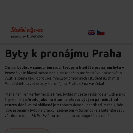
Home
Chci bydlet
Volné byty
Volné byty
Praha
Byty k pronájmu Praha
Chcete
bydlet v samotném srdci Evropy a hledáte pronájem bytu v
Praze
? Naše hlavní město nabízí nekonečno možností volnočasového
vyžití a stejně tak i obrovské množství pracovních i studentských míst.
Prohlédněte si volné byty k pronájmu, Praha už na vás čeká!
Praha není jen Karlův most a Hrad, bydlet můžete vedle rozlehlých parků
či jezer,
mít přírodu jako na dlani, a přesto být jen pár minut od
centra dění
. Velmi oblíbená je z tohoto důvodu například Praha 7, kde
jdou pronájmy bytů na dračku. Zelené parky Stromovka a Letenské sady
vás doprovodí až k Pražskému hradu nebo zoologické zahradě.