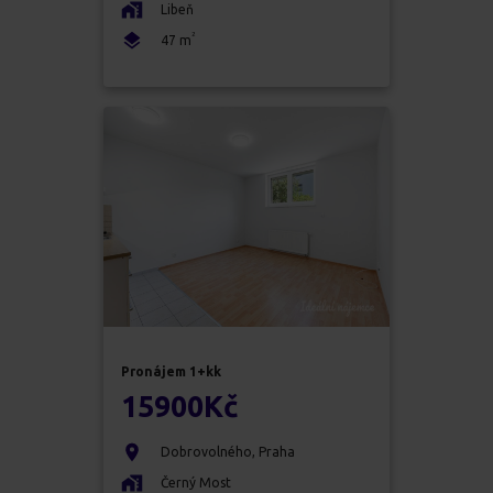
Libeň
2
47
m
Pronájem
1+kk
15900
Kč
Dobrovolného
,
Praha
Černý Most