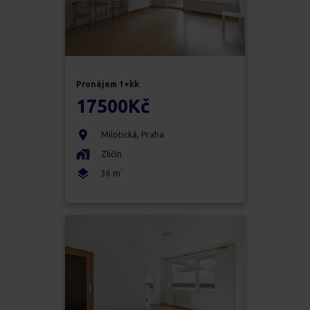
Pronájem
1+kk
17500
Kč
Milotická
,
Praha
Zličín
2
36
m