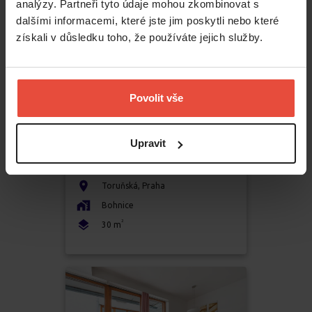
analýzy. Partneři tyto údaje mohou zkombinovat s
dalšími informacemi, které jste jim poskytli nebo které
získali v důsledku toho, že používáte jejich služby.
Povolit vše
Pronájem
1+1
Upravit
14400
Kč
Toruňská
,
Praha
Bohnice
2
30
m