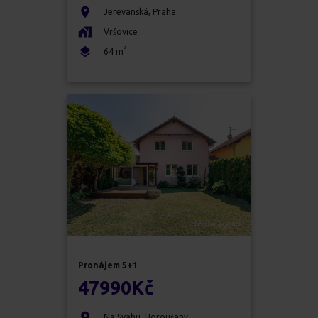
Jerevanská
,
Praha
Vršovice
2
64
m
Pronájem
5+1
47990
Kč
Na Svahu
,
Horoušany