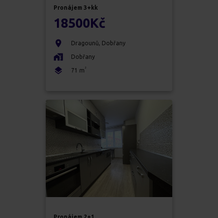
Pronájem
3+kk
18500
Kč
Dragounů
,
Dobřany
Dobřany
2
71
m
Pronájem
2+1