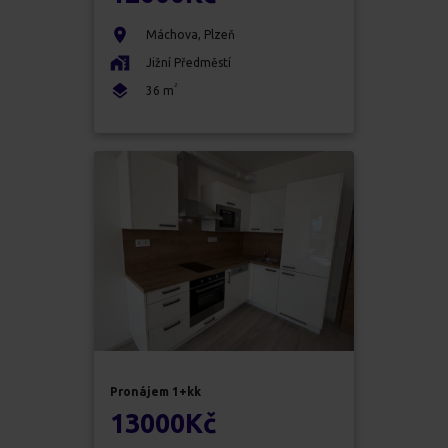
Máchova
,
Plzeň
Jižní Předměstí
2
36
m
Pronájem
1+kk
13000
Kč