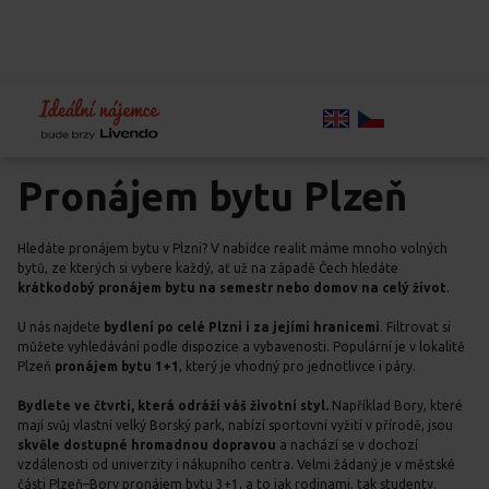
Home
Chci bydlet
Volné byty
Volné byty
Plzeň
Pronájem bytu Plzeň
Hledáte pronájem bytu v Plzni? V nabídce realit máme mnoho volných
bytů, ze kterých si vybere každý, ať už na západě Čech hledáte
krátkodobý pronájem bytu na semestr nebo domov na celý život
.
U nás najdete
bydlení po celé Plzni i za jejími hranicemi
. Filtrovat si
můžete vyhledávání podle dispozice a vybavenosti. Populární je v lokalitě
Plzeň
pronájem bytu 1+1
, který je vhodný pro jednotlivce i páry.
Bydlete ve čtvrti, která odráží váš životní styl.
Například Bory, které
mají svůj vlastní velký Borský park, nabízí sportovní vyžití v přírodě, jsou
skvěle dostupné hromadnou dopravou
a nachází se v dochozí
vzdálenosti od univerzity i nákupního centra. Velmi žádaný je v městské
části Plzeň–Bory pronájem bytu 3+1, a to jak rodinami, tak studenty.