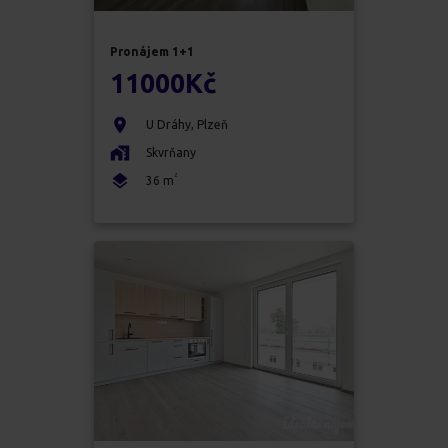
Pronájem
1+1
11000
Kč
U Dráhy
,
Plzeň
Skvrňany
2
36
m