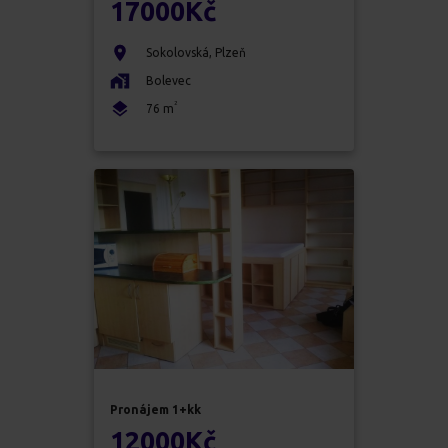
17000
Kč
Sokolovská
,
Plzeň
Bolevec
2
76
m
Pronájem
1+kk
12000
Kč