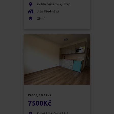
Goldscheiderova
,
Plzeň
Jižní Předměstí
2
29
m
Pronájem
1+kk
7500
Kč
Dolní Bělá
,
Dolní Bělá