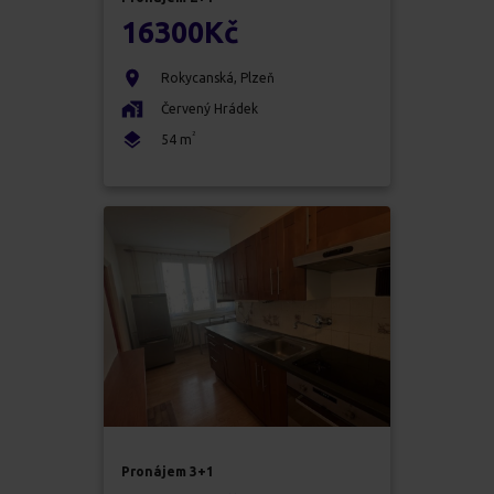
16300
Kč
Rokycanská
,
Plzeň
Červený Hrádek
2
54
m
Pronájem
3+1