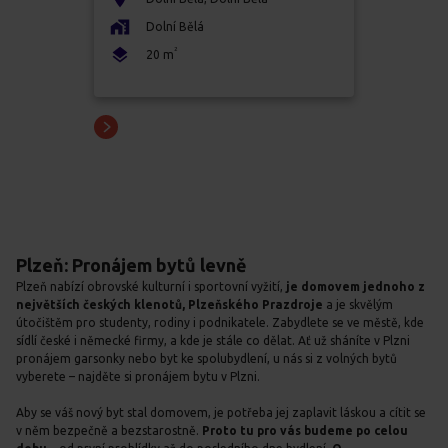
Dolní Bělá
2
20
m
Plzeň: Pronájem bytů levně
Plzeň nabízí obrovské kulturní i sportovní vyžití,
je domovem jednoho z
největších českých klenotů, Plzeňského Prazdroje
a je skvělým
útočištěm pro studenty, rodiny i podnikatele.
Zabydlete se ve městě, kde
sídlí české i německé firmy, a kde je stále co dělat. Ať už sháníte v Plzni
pronájem garsonky nebo byt ke spolubydlení, u nás si z volných bytů
vyberete – najděte si pronájem bytu v Plzni.
Aby se váš nový byt stal domovem, je potřeba jej zaplavit láskou a cítit se
v něm bezpečně a bezstarostně.
Proto tu pro vás budeme po celou