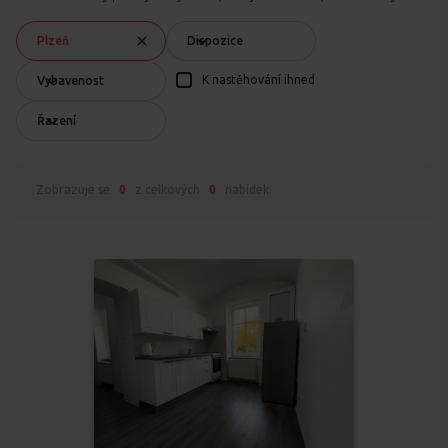
Plzeň
Dispozice
K nastěhování ihned
Vybavenost
Řazení
Zobrazuje se
0
z celkových
0
nabídek.