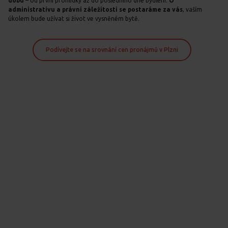
dobu
– od první prohlídky až do posledního dne bydlení.
O
administrativu a právní záležitosti se postaráme za vás
, vaším
úkolem bude užívat si život ve vysněném bytě.
Podívejte se na srovnání cen pronájmů v Plzni