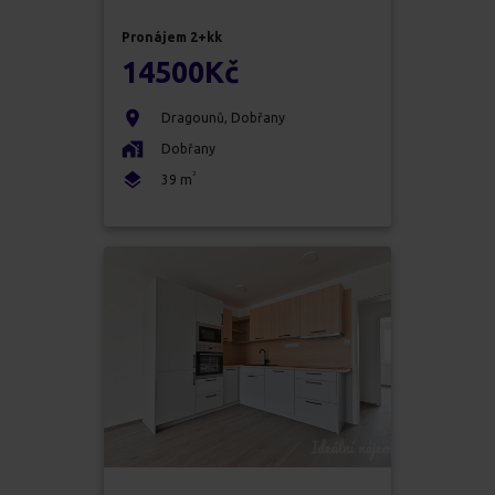
Pronájem
2+kk
14500
Kč
Dragounů
,
Dobřany
Dobřany
2
39
m