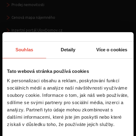
Prodej nemovitosti
Cenová mapa nájemného
Inzertní portál UlovDomov.cz
Web Livendo.sk
Souhlas
Detaily
Více o cookies
Seznamte se
Tato webová stránka používá cookies
Kontakt
K personalizaci obsahu a reklam, poskytování funkcí
sociálních médií a analýze naší návštěvnosti využíváme
O nás
soubory cookie. Informace o tom, jak náš web používáte,
sdílíme se svými partnery pro sociální média, inzerci a
Kariéra
analýzy. Partneři tyto údaje mohou zkombinovat s
dalšími informacemi, které jste jim poskytli nebo které
Napsali o nás
získali v důsledku toho, že používáte jejich služby.
Pro média