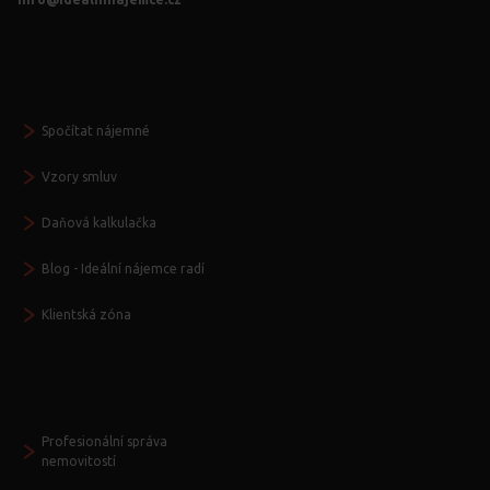
Vždy po ruce
Spočítat nájemné
Vzory smluv
Daňová kalkulačka
Blog - Ideální nájemce radí
Klientská zóna
Další služby
Profesionální správa
nemovitostí