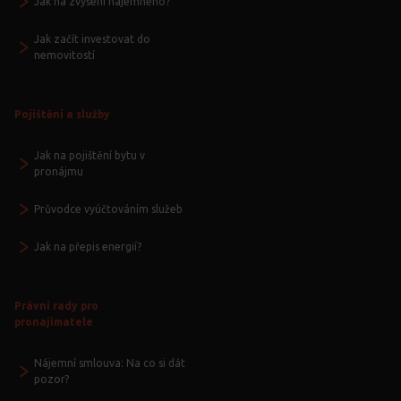
Jak na zvýšení nájemného?
Jak začít investovat do
nemovitostí
Pojištění a služby
Jak na pojištění bytu v
pronájmu
Průvodce vyúčtováním služeb
Jak na přepis energií?
Právní rady pro
pronajímatele
Nájemní smlouva: Na co si dát
pozor?