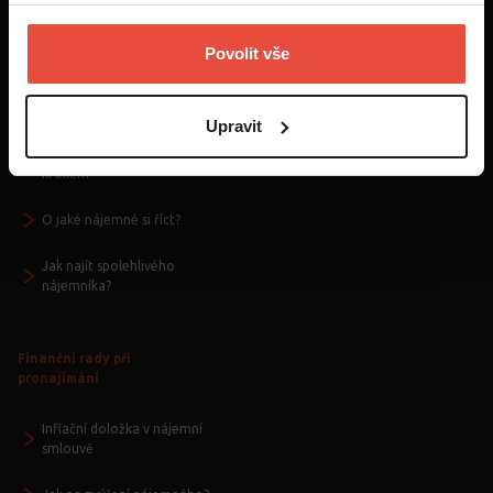
Povolit vše
Základy pronajímání bytu
Upravit
Jak pronajmou byt - krok za
krokem
O jaké nájemné si říct?
Jak najít spolehlivého
nájemníka?
Finanční rady při
pronajímání
Inflační doložka v nájemní
smlouvě