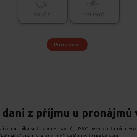
Paušální
Skutečné
Jaké je výše skutečných nákladů?
Pokračovat
Kč
Kam vám máme kalkulaci poslat?
 dani z příjmu u pronájmů 
řiznání. Týká se to zaměstnanců, OSVČ i všech ostatních. Pok
Jsem
Daňové přiznání si v tomto případě musíte podat sami.