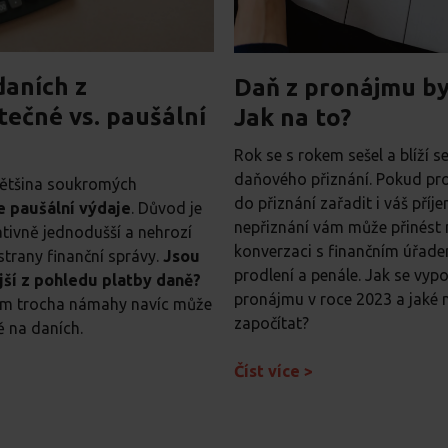
daních z
Daň z pronájmu by
ečné vs. paušální
Jak na to?
Rok se s rokem sešel a blíží 
daňového přiznání. Pokud pro
 většina soukromých
do přiznání zařadit i váš pří
e paušální výdaje
. Důvod je
nepřiznání vám může přinést 
ativně jednodušší a nehrozí
konverzaci s finančním úřadem
 strany finanční správy.
Jsou
prodlení a penále. Jak se vyp
ší z pohledu platby daně?
pronájmu v roce 2023 a jaké 
vám trocha námahy navíc může
započítat?
ně na daních.
Číst více >