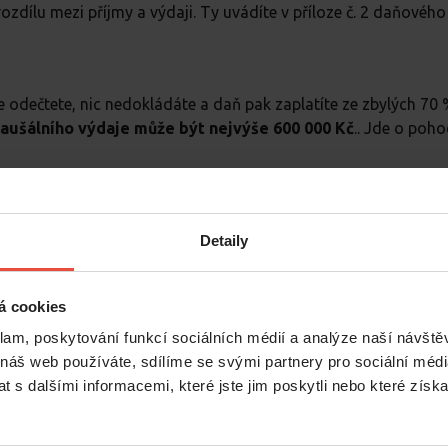
 rozdílu mezi příjmy a výdaji. Ty uvádíte v příloze č. 2 daňovéh
e odečtete, nic nedokládáte a daň pak zaplatíte ze zbylých 70 
aušálního výdaje může být nejvýše 600 000 Kč
.. Jde o poho
é vám s pronájmem opravdu vznikly. Musíte je evidovat a příp
átěží.
Detaily
utečné výdaje
á cookies
klam, poskytování funkcí sociálních médií a analýze naší návšt
 náš web používáte, sdílíme se svými partnery pro sociální média
 s dalšími informacemi, které jste jim poskytli nebo které získa