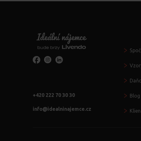
Vždy po
Spoč
Vzor
Daňo
+420 222 70 30 30
Blog 
info@idealninajemce.cz
Klie