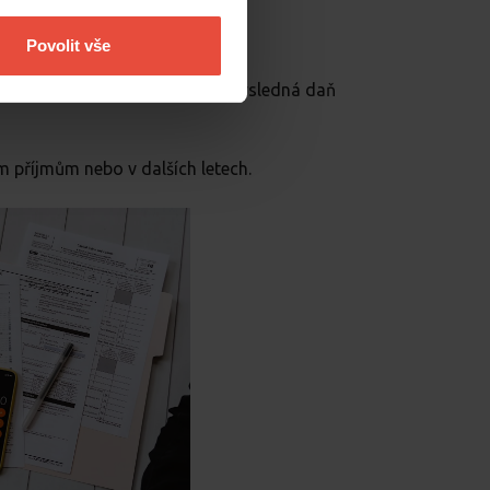
Povolit vše
vyplatí víc
. Může se stát, že výsledná daň
m příjmům nebo v dalších letech.