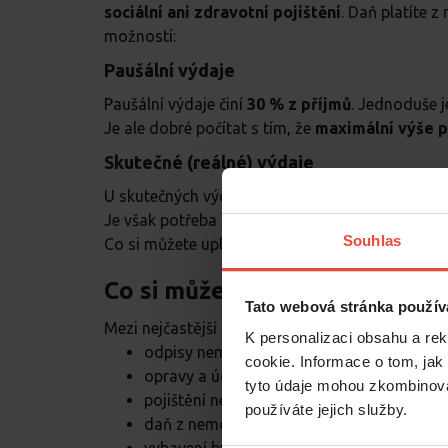
sociální ani zdravotní pojištění
. Daň platíte z
možností:
Paušální výdaje
Paušální výdaje činí
30 % z příjmů
. Jednoduše j
Je ale dobré počítat s tím, že
maximální výše p
Skutečné (reálné) výdaje
U skutečných výdajů započítáváte náklady, kter
Je však potřeba počítat s větší administrativní z
Souhlas
Co si můžete uplatnit jako skutečné výdaje
Co si můžete uplatnit jako sk
Tato webová stránka použív
Mezi nejčastější náklady patří například:
K personalizaci obsahu a re
odpisy nemovitosti,
cookie. Informace o tom, jak
opravy a údržba,
tyto údaje mohou zkombinovat
pojištění nemovitosti,
používáte jejich služby.
daň z nemovitých věcí,