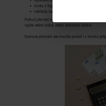
vybavení bytu,
úroky z hypotéky,
náklady na hledání nájemníka nebo provizi 
Pokud jste byt nedávno zařizovali, rekonstruov
vyjde velmi nízká, nebo dokonce žádná.
Daňové přiznání ale musíte podat i v tomto pří