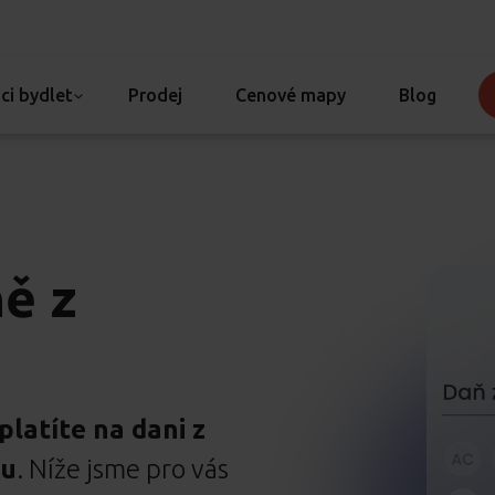
ci bydlet
Prodej
Cenové mapy
Blog
ě z
platíte na dani z
tu
. Níže jsme pro vás