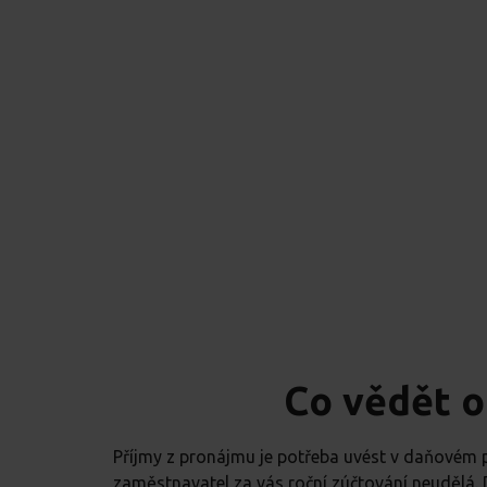
Co vědět o
Příjmy z pronájmu je potřeba uvést v daňovém p
zaměstnavatel za vás roční zúčtování neudělá. 