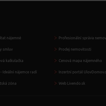
 ruce
Další služby
ítat nájemné
Profesionální správa nemov
y smluv
Prodej nemovitosti
vá kalkulačka
Cenová mapa nájemného
- Ideální nájemce radí
Inzertní portál UlovDomov.
ntská zóna
Web Livendo.sk