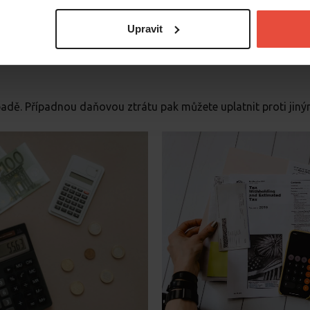
Upravit
realitní kanceláři.
ali nebo splácíte hypotéku,
skutečné výdaje se vám většinou 
padě. Případnou daňovou ztrátu pak můžete uplatnit proti jiný