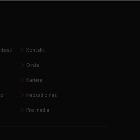
Seznamte se
itostí
Kontakt
O nás
Kariéra
cz
Napsali o nás
Pro média