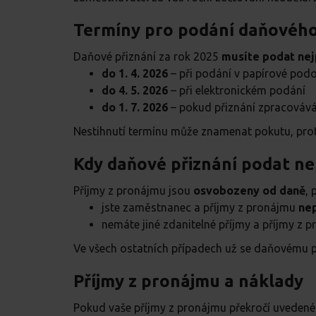
Termíny pro podání daňového 
Daňové přiznání za rok 2025
musíte podat nej
do 1. 4. 2026
– při podání v papírové pod
do 4. 5. 2026
– při elektronickém podání
do 1. 7. 2026
– pokud přiznání zpracováv
Nestihnutí termínu může znamenat pokutu, proto
Kdy daňové přiznání podat n
Příjmy z pronájmu jsou
osvobozeny od daně
, 
jste zaměstnanec a příjmy z pronájmu
nep
nemáte jiné zdanitelné příjmy a příjmy z 
Ve všech ostatních případech už se daňovému p
Příjmy z pronájmu a náklady
Pokud vaše příjmy z pronájmu překročí uvedené 