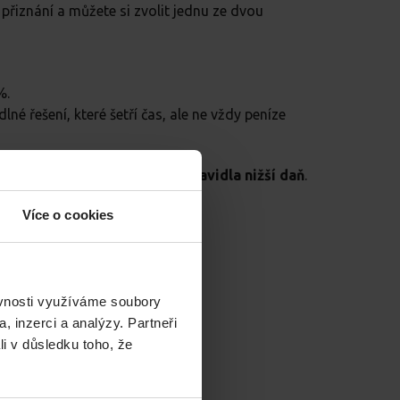
o přiznání a můžete si zvolit jednu ze dvou
%.
dlné řešení, které šetří čas, ale ne vždy peníze
adně doložit,
zaplatíte ale zpravidla nižší daň
.
Více o cookies
ěvnosti využíváme soubory
, inzerci a analýzy. Partneři
li v důsledku toho, že