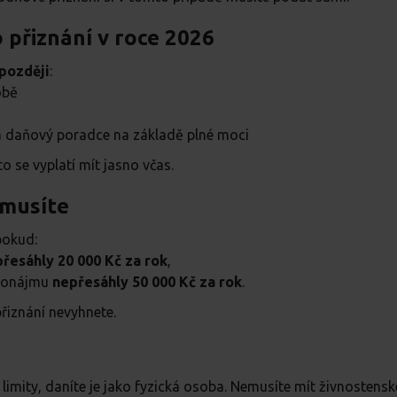
přiznání v roce 2026
Majitel
Jiné
později
:
obě
Chci dostávat e-mailem
novinky o pronajímání bytů
.
á daňový poradce na základě plné moci
Odesláním formuláře souhlasíte s
podmínkami jeho
 se vyplatí mít jasno včas.
užívání
a souhlasíte se
zpracováním osobních údajů
.
emusíte
pokud:
řesáhly 20 000 Kč za rok
,
pronájmu
nepřesáhly 50 000 Kč za rok
.
řiznání nevyhnete.
limity, daníte je jako fyzická osoba. Nemusíte mít živnostensk