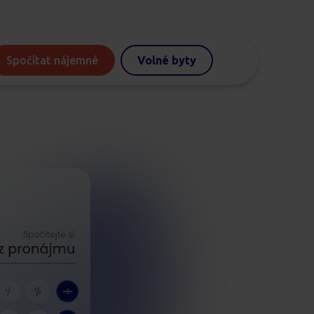
Spočítat nájemné
Volné byty