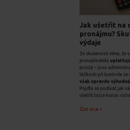
Jak ušetřit na 
pronájmu? Skut
výdaje
Ze zkušenosti víme, že
pronajímatelů
uplatňuj
prostý – jsou administr
těžkosti při kontrole ze
však opravdu výhodněj
Pojďte se podívat jak 
ušetřit tisíce korun roč
Číst více >