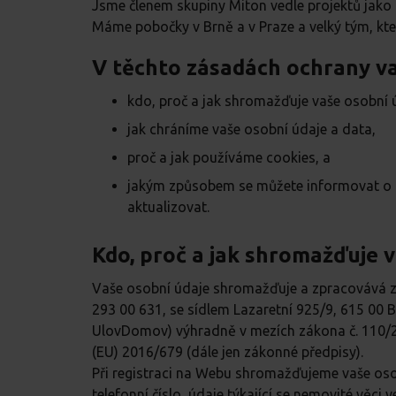
Jsme členem skupiny Miton vedle projektů jako 
Máme pobočky v Brně a v Praze a velký tým, kter
V těchto zásadách ochrany v
kdo, proč a jak shromažďuje vaše osobní 
jak chráníme vaše osobní údaje a data,
proč a jak používáme cookies, a
jakým způsobem se můžete informovat o zp
aktualizovat.
Kdo, proč a jak shromažďuje 
Vaše osobní údaje shromažďuje a zpracovává za
293 00 631, se sídlem Lazaretní 925/9, 615 00
UlovDomov) výhradně v mezích zákona č. 110/20
(EU) 2016/679 (dále jen zákonné předpisy).
Při registraci na Webu shromažďujeme vaše osobn
telefonní číslo, údaje týkající se nemovité věci