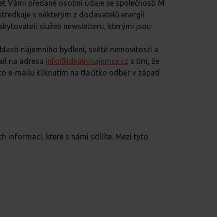
ílet Vámi předané osobní údaje se společností M
rostředkuje s některým z dodavatelů energií.
kytovateli služeb newsletteru, kterými jsou
lasti nájemního bydlení, světě nemovitostí a
ail na adresu
info@idealninajemce.cz
s tím, že
 e-mailu kliknutím na tlačítko odběr v zápatí
informací, které s námi sdílíte. Mezi tyto