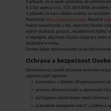
V případě, že si spolu sjednáme, že zařídíme p
& S fair agency s.r.o., IČO: 28353048, se sídlem,
V případě, že nám udělíte souhlas se zasíláním 
Mailchimp
https://mailchimp.com
, Mandrill
htt
Pokud nesouhlasíte s tím, abychom Osobní údaj
našich službách, postačí „nezakliknout fajfku
si nepřejete, abychom Osobní údaje pro tento ú
zaslaného e-mailu.
Osobní údaje zpracováváme za použití manuáln
Ochrana a bezpečnost Osobn
UlovDomov.cz zavedl příslušná technicko-organi
opatření patří zejména:
komunikaci s Webem šifrujeme pomocí pr
procesy shromažďování a zpracování Osob
pořizujeme záložní kopie všech informací 
pravidelně sledujeme naše IT systémy a 