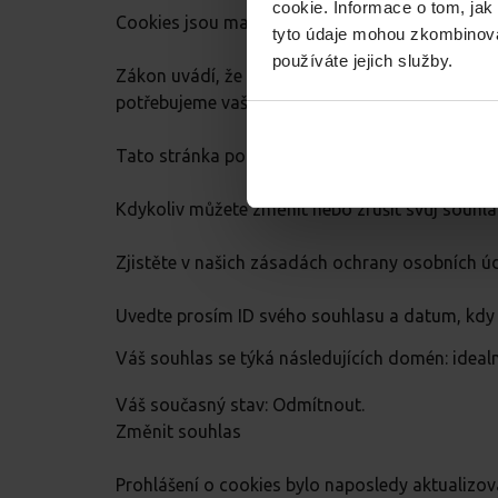
cookie. Informace o tom, jak
Cookies jsou malé textové soubory, které mohou 
tyto údaje mohou zkombinovat
používáte jejich služby.
Zákon uvádí, že můžeme ukládat cookies na vaše
potřebujeme vaše povolení.
Tato stránka používá různé typy cookies. Někter
Kdykoliv můžete změnit nebo zrušit svůj souhl
Zjistěte v našich zásadách ochrany osobních ú
Uvedte prosím ID svého souhlasu a datum, kdy
Váš souhlas se týká následujících domén: ideal
Váš současný stav: Odmítnout.
Změnit souhlas
Prohlášení o cookies bylo naposledy aktualiz