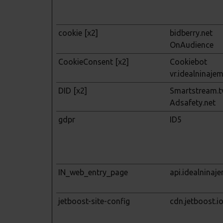
cookie [x2]
bidberry.net
OnAudience
CookieConsent [x2]
Cookiebot
vr.idealninaje
DID [x2]
Smartstream.t
Adsafety.net
gdpr
ID5
IN_web_entry_page
api.idealninaj
jetboost-site-config
cdn.jetboost.i