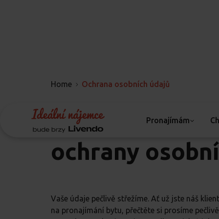
Home
Ochrana osobních údajů
Jaké má Ideáln
Pronajímám
Ch
ochrany osobní
Vaše údaje pečlivě střežíme. Ať už jste náš klie
na pronajímání bytu, přečtěte si prosíme pečli