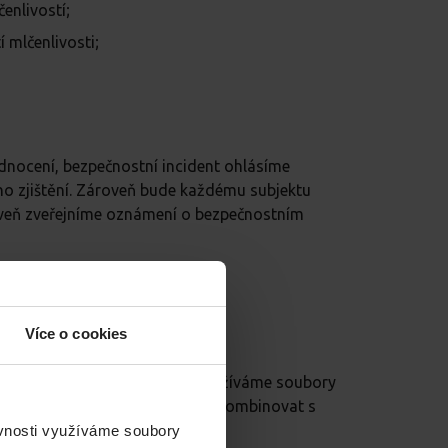
enlivostí;
 mlčenlivosti;
odnocení, bezpečnostní incident ohlásíme
ho zjištění. Zároveň bude každému subjektu
roveň zveřejníme oznámení o bezpečnostním
Více o cookies
a analýze naší návštěvnosti využíváme soubory
ýzy. Partneři tyto údaje mohou zkombinovat s
ěvnosti využíváme soubory