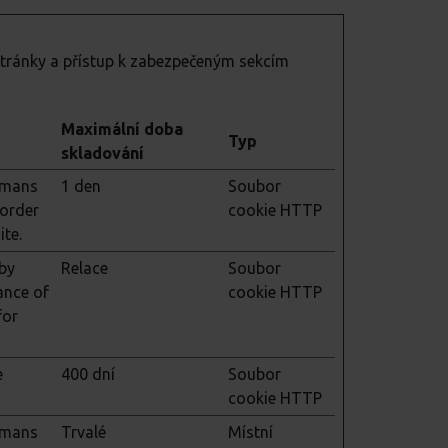
stránky a přístup k zabezpečeným sekcím
Maximální doba
Typ
skladování
humans
1 den
Soubor
 order
cookie HTTP
ite.
 by
Relace
Soubor
ance of
cookie HTTP
for
e
400 dní
Soubor
cookie HTTP
humans
Trvalé
Místní