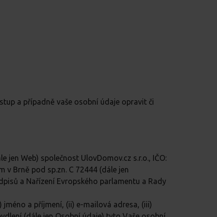
tup a případně vaše osobní údaje opravit či
 jen Web) společnost UlovDomov.cz s.r.o., IČO:
 v Brně pod sp.zn. C 72444 (dále jen
edpisů a Nařízení Evropského parlamentu a Rady
éno a příjmení, (ii) e-mailová adresa, (iii)
 bydlení (dále jen Osobní údaje) tyto Vaše osobní