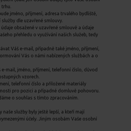
 trhu.
de jméno, příjmení, adresa trvalého bydliště,
í služby dle uzavřené smlouvy.
é údaje obsažené v uzavřené smlouvě a údaje
ašeho přehledu o využívání našich služeb, tedy
ávat Váš e-mail, případně také jméno, příjmení,
nformování Vás o námi nabízených službách a o
-mail, jméno, příjmení, telefonní číslo, důvod
ostupných vzorech.
ní, telefonní číslo a přiložené materiály
odnosti pro pozici a případné domluvě pohovoru.
ádáme o souhlas s tímto zpracováním.
aše služby byly ještě lepší, a kteří mají
e vymezenými účely. Jiným osobám Vaše osobní