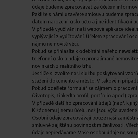
údaje budeme zpracovávat za účelem informován
Pakliže s námi uzavřete smlouvu budeme zpraco
datum narození, číslo účtu a jiné identifikační
V případě využívání naší webové aplikace ideá
vyplývající z vyúčtování. Účelem zpracování os
nájmu nemovité věci.
Pokud se přihlásíte k odebírání našeho newslett
telefonní číslo a údaje o pronajímané nemovit
novinkách z realitního trhu.
Jestliže si zvolíte naši službu poskytování vzo
stažení dokumentu a město. V takovém případě
Pokud odešlete formulář se zájmem o pracovní po
(životopis, LinkedIn profil, portfolio apod.) 
V případě dalšího zpracování údajů (např. k j
K žádnému jinému účelu, než jsou výše uveden
Osobní údaje zpracovávají pouze naši zaměstnanci
smluvně zajištěnu povinnost mlčenlivosti. Vše
údaje nepředáváme. Vaše osobní údaje nejsou 