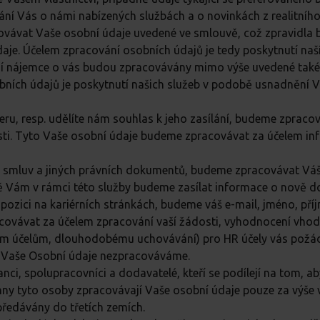
í Vás o námi nabízených službách a o novinkách z realitního
vávat Vaše osobní údaje uvedené ve smlouvě, což zpravidla bu
 údaje. Účelem zpracování osobních údajů je tedy poskytnutí naš
lní nájemce o vás budou zpracovávány mimo výše uvedené tak
obních údajů je poskytnutí našich služeb v podobě usnadnění V
eru, resp. udělíte nám souhlas k jeho zasílání, budeme zpracov
osti. Tyto Vaše osobní údaje budeme zpracovávat za účelem i
rů smluv a jiných právních dokumentů, budeme zpracovávat Váš e
 Vám v rámci této služby budeme zasílat informace o nově d
zici na kariérních stránkách, budeme váš e-mail, jméno, příjme
zpracovávat za účelem zpracování vaší žádosti, vyhodnocení vh
iným účelům, dlouhodobému uchovávání) pro HR účely vás pož
é Vaše Osobní údaje nezpracováváme.
, spolupracovníci a dodavatelé, kteří se podílejí na tom, aby n
chny tyto osoby zpracovávají Vaše osobní údaje pouze za výš
předávány do třetích zemích.