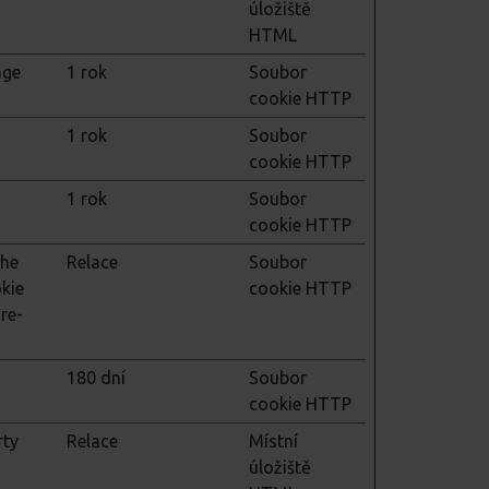
úložiště
HTML
age
1 rok
Soubor
cookie HTTP
1 rok
Soubor
cookie HTTP
1 rok
Soubor
cookie HTTP
the
Relace
Soubor
kie
cookie HTTP
re-
180 dní
Soubor
cookie HTTP
rty
Relace
Místní
úložiště