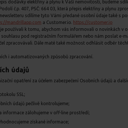
řepis dodávky elektřiny a plynu k Vaší nemovitosti, budeme sd
 Podolí č.p. 407, PSČ: 664 03, která přepis elektřiny a plynu zp
newsletteru sdílíme tyto Vámi předané osobní údaje také s pos
ps://mandrillapp.com
a Customer.io.
https://customer.io
e používali k tomu, abychom vás informovali o novinkách v ob
“ u souhlasu pod registračním formulářem nebo nám poslat e-m
čel zpracovávali. Dále maté také možnost odhlásit odběr těchto
ích i automatizovaných způsobů zpracování.
ích údajů
zační opatření za účelem zabezpečení Osobních údajů a dalších 
otokolu SSL;
ních údajů pečlivě kontrolujeme;
a informace zálohujeme v off-line prostředí;
vyhodnocujeme získané informace;