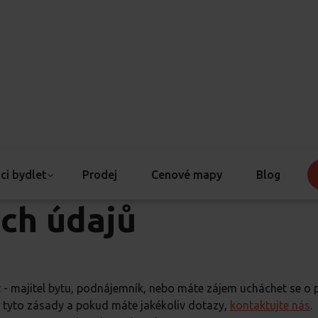
í nájemce zásady
ci bydlet
Prodej
Cenové mapy
Blog
ch údajů
nt - majitel bytu, podnájemník, nebo máte zájem ucháchet se o 
vě tyto zásady a pokud máte jakékoliv dotazy,
kontaktujte nás
.