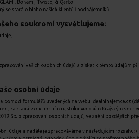
GLAMI, Bonami, Twisto, či Qerko.
ý se stará o blaho našich klientů i podnájemníků.
ašeho soukromí vysvětlujeme:
údaje,
racování vašich osobních údajů a získat k těmto údajům přís
vaše osobní údaje
 pomocí formulářů uvedených na webu idealninajemce.cz (dále
 Brno, zapsaná v obchodním rejstříku vedeném Krajským soudem
19 Sb. o zpracování osobních údajů, ve znění pozdějších př
í údaje a nadále je zpracováváme v následujícím rozsahu: (i) jm
 ve Vašem vlastnictví, případně údaje týkající se preferovaného