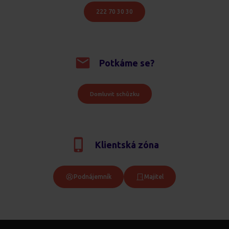
222 70 30 30
Potkáme se?
Domluvit schůzku
Klientská zóna
Podnájemník
Majitel