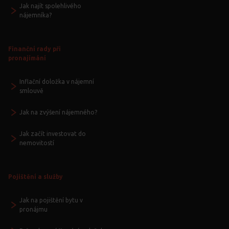
Jak najít spolehlivého
nájemníka?
Finanční rady při
pronajímání
Inflační doložka v nájemní
smlouvě
Jak na zvýšení nájemného?
Jak začít investovat do
nemovitostí
Pojištění a služby
Jak na pojištění bytu v
pronájmu