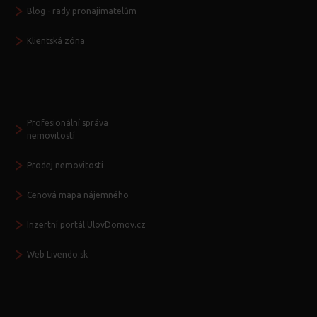
Blog - rady pronajímatelům
Klientská zóna
Další služby
Profesionální správa
nemovitostí
Prodej nemovitosti
Cenová mapa nájemného
Inzertní portál UlovDomov.cz
Web Livendo.sk
Seznamte se