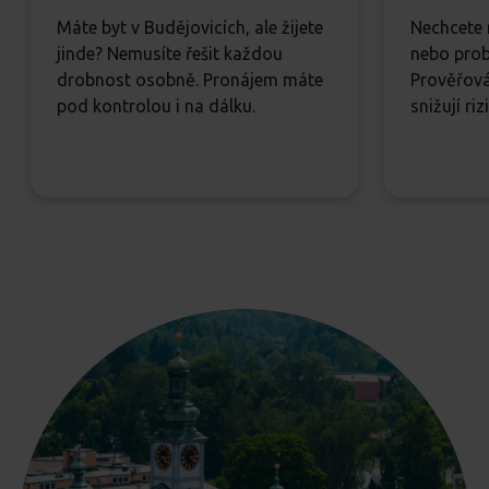
Máte byt v Budějovicích, ale žijete
Nechcete 
jinde? Nemusíte řešit každou
nebo prob
drobnost osobně. Pronájem máte
Prověřová
pod kontrolou i na dálku.
snižují riz