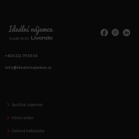
+420 222 70 30 30
info@idealninajemce.cz
Vždy po ruce
Spočítat nájemné
Vzory smluv
Daňová kalkulačka