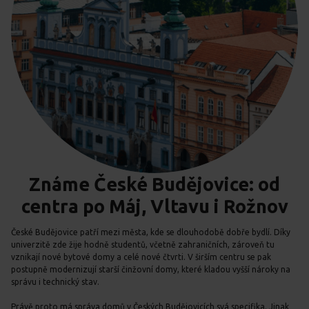
Známe České Budějovice: od
centra po Máj, Vltavu i Rožnov
České Budějovice patří mezi města, kde se dlouhodobě dobře bydlí. Díky
univerzitě zde žije hodně studentů, včetně zahraničních, zároveň tu
vznikají nové bytové domy a celé nové čtvrti. V širším centru se pak
postupně modernizují starší činžovní domy, které kladou vyšší nároky na
správu i technický stav.
Právě proto má správa domů v Českých Budějovicích svá specifika. Jinak