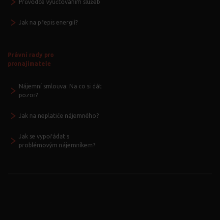
Průvodce vyúčtováním služeb
Jak na přepis energií?
Právní rady pro
pronajímatele
Nájemní smlouva: Na co si dát
pozor?
Jak na neplatiče nájemného?
Jak se vypořádat s
problémovým nájemníkem?