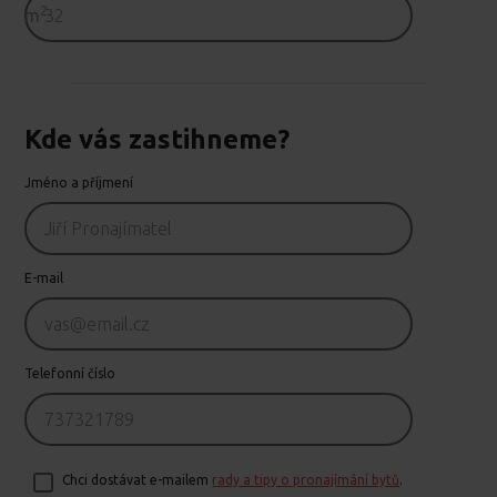
2
m
Kde vás zastihneme?
Jméno a příjmení
E-mail
Telefonní číslo
Chci dostávat e-mailem
rady a tipy o pronajímání bytů
.