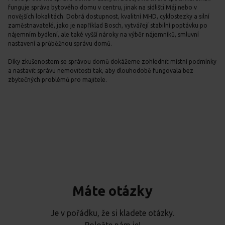
funguje správa bytového domu v centru, jinak na sídlišti Máj nebo v
novějších lokalitách. Dobrá dostupnost, kvalitní MHD, cyklostezky a silní
zaměstnavatelé, jako je například Bosch, vytvářejí stabilní poptávku po
nájemním bydlení, ale také vyšší nároky na výběr nájemníků, smluvní
nastavení a průběžnou správu domů.
Díky zkušenostem se správou domů dokážeme zohlednit místní podmínky
a nastavit správu nemovitosti tak, aby dlouhodobě fungovala bez
zbytečných problémů pro majitele.
Máte otázky
Je v pořádku, že si kladete otázky.