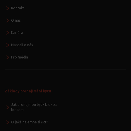
Kontakt
O nás
Kariéra
Napsali o nás
Pro média
Základy pronajímání bytu
Jak pronajmou byt - krok za
krokem
O jaké nájemné si říct?