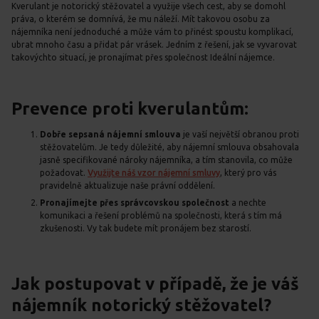
Kverulant je notorický stěžovatel a využije všech cest, aby se domohl
práva, o kterém se domnívá, že mu náleží. Mít takovou osobu za
nájemníka není jednoduché a může vám to přinést spoustu komplikací,
ubrat mnoho času a přidat pár vrásek. Jedním z řešení, jak se vyvarovat
takovýchto situací, je pronajímat přes společnost Ideální nájemce.
Prevence proti kverulantům:
Dobře sepsaná nájemní smlouva
je vaší největší obranou proti
stěžovatelům. Je tedy důležité, aby nájemní smlouva obsahovala
jasně specifikované nároky nájemníka, a tím stanovila, co může
požadovat.
Využijte náš vzor nájemní smluvy
, který pro vás
pravidelně aktualizuje naše právní oddělení.
Pronajímejte přes správcovskou společnost
a nechte
komunikaci a řešení problémů na společnosti, která s tím má
zkušenosti. Vy tak budete mít pronájem bez starostí.
Jak postupovat v případě, že je váš
nájemník notorický stěžovatel?