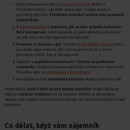
Mějte vždy sepsaný řádný
předávací protokol
, klidně i s
fotodokumentací - zde platí: více je lépe. Zapište přesný a
podrobný stav bytu.
Předávací protokol nechte vždy podepsat
nájemníkem.
V
nájemní smlouvě
stanovte, jak se má v případě poškození
bytu postupovat
. Jasně stanovte, při jaké velikosti poškození a
do jaké doby vás mají nájemníci kontaktovat.
Prověřte si zájemce o byt
. Využijte
služby Ideální nájemce
, která
prověřuje nejen exekuce, ale i záznamy Policie ČR, a vy tak
jednoduše zjistíte, kdo je váš nájemník.
Zajistěte si
pojištění nemovitosti i s krytím na poškození
nájemníky
. Pojištění pronajímaného bytu chtějte i po nájemnících.
Poradíme vám,
jak na pojištění odpovědnosti
.
Provádějte na bytě
pravidelné kontroly
alespoň jednou za rok.
Rozhodněte,
jestli v bytě chcete domácí mazlíčky
. Podle zákona je
nájemci
zakázat nemůžete
ani ve smlouvě. Můžete se ale předem
zeptat, jestli nějaká zvířata má nebo plánuje. Se zákazem mazlíčků si také
poradíme.
Co dělat, když vám nájemník