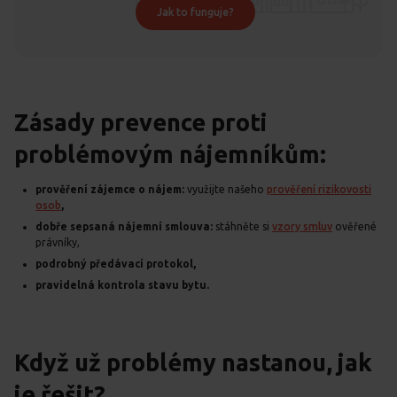
Jak to funguje?
Zásady prevence proti
problémovým nájemníkům:
prověření zájemce o nájem:
využijte našeho
prověření rizikovosti
osob
,
dobře sepsaná nájemní smlouva:
stáhněte si
vzory smluv
ověřené
právníky,
podrobný předávací protokol,
pravidelná kontrola stavu bytu.
Když už problémy nastanou, jak
je řešit?