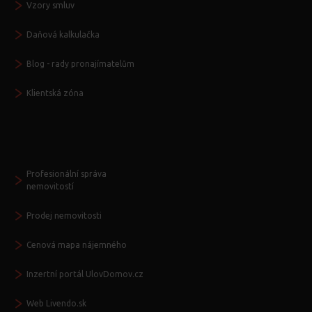
Vzory smluv
Daňová kalkulačka
Blog - rady pronajímatelům
Klientská zóna
Další služby
Profesionální správa
nemovitostí
Prodej nemovitosti
Cenová mapa nájemného
Inzertní portál UlovDomov.cz
Web Livendo.sk