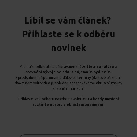
Líbil se vám článek?
Přihlaste se k odběru
novinek
Pro naše odběratele připravujeme
čtvrtletní analýzu a
srovnání vývoje na trhu s nájemním bydlením.
S předstihem připomínáme důležité termíny (daňové přiznání,
daň z nemovitosti) a přehledně zpracováváme aktuální změny
zákonů či nařízení.
Přihlaste se k odběru našeho newsletteru a
každý měsíc si
rozšíříte obzory v oblasti pronajímání
.