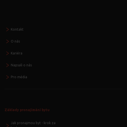
Seznamte se
Kontakt
O nás
Kariéra
Napsali o nás
Pro média
Základy pronajímání bytu
Jak pronajmou byt - krok za