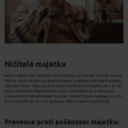
Ničitelé majetku
Udržet nájemní byt v dobrém stavu vyžaduje od majitele čas, úsilí i peníze.
Když se vrátíte do bytu po skončení nájmu a najdete poškrábané podlahy,
vylomené dveře, fleky na zdech nebo zanedbanou koupelnu, jde o víc než
běžné opotřebení. Rekonstrukce může stát desítky tisíc a viníka bývá
těžké přimět k náhradě škody. Bohužel i takové situace nastávají, a proto
je dobré vědět, jak se v nich zachovat a hlavně jak jim předcházet.
Prevence proti poškození majetku: