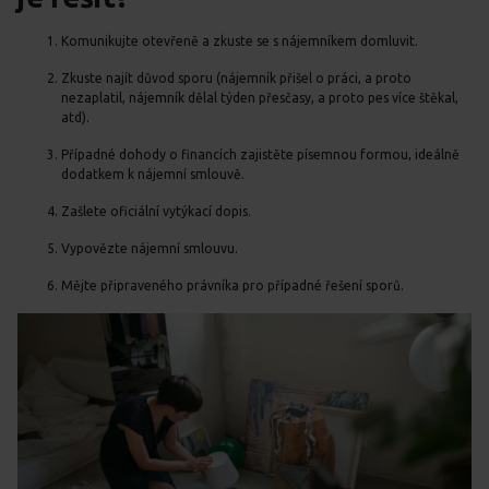
Komunikujte otevřeně a zkuste se s nájemníkem domluvit.
Zkuste najít důvod sporu (nájemník přišel o práci, a proto
nezaplatil, nájemník dělal týden přesčasy, a proto pes více štěkal,
atd).
Případné dohody o financích zajistěte písemnou formou, ideálně
dodatkem k nájemní smlouvě.
Zašlete oficiální vytýkací dopis.
Vypovězte nájemní smlouvu.
Mějte připraveného právníka pro případné řešení sporů.