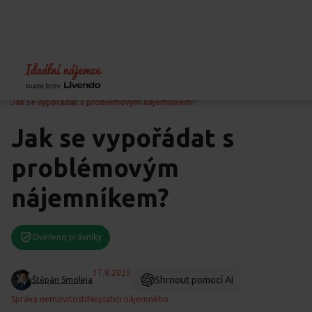
Home
Blog
Předcházení problémům
Jak se vypořádat s problémovým nájemníkem?
Jak se vypořádat s
problémovým
nájemníkem?
Ověřeno právníky
17.8.2025
Shrnout pomocí AI
Štěpán Smoleja
Správa nemovitosti
Neplatiči nájemného