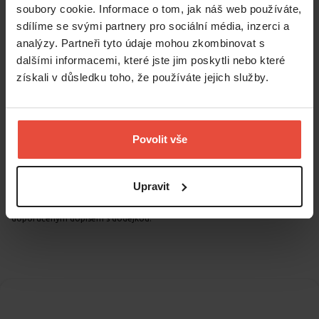
soubory cookie. Informace o tom, jak náš web používáte,
Standardní výpovědní lhůtu můžete využít,
když spolupráce s
sdílíme se svými partnery pro sociální média, inzerci a
nájemníkem přestává fungovat
. Například v případech:
analýzy. Partneři tyto údaje mohou zkombinovat s
nájemník dá byt do podnájmu bez vašeho souhlasu a sám v něm
dalšími informacemi, které jste jim poskytli nebo které
nežije,
získali v důsledku toho, že používáte jejich služby.
má dluh na nájmu či službách, ale kratší než tři měsíce – pak se jedná
o hrubé porušení povinnosti,
byl odsouzen za úmyslný trestný čin spáchaný na vás, vaší rodině
nebo jiných obyvatelích domu (např. napadení, krádež, vyhrožování),
Povolit vše
v bytě dlouhodobě hromadí odpad, který zapáchá, přitahuje škůdce
nebo představuje riziko požáru – zkrátka chování, které výrazně
narušuje bezpečnost či kvalitu bydlení.
Upravit
Ve všech těchto případech platí, že
výpověď musí být písemná,
obsahovat důvod výpovědi
a musí být řádně doručena – ideálně
doporučeným dopisem s dodejkou.