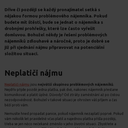
Dříve či později se každý pronajímatel setká s
nějakou formou problémového nájemníka. Pokud
budete mít štěstí, bude se jednat o nájemníka s
drobnými prohřešky, které lze často vyřešit
domluvou. Bohužel někdy je řešení problémových
nájemníků zdlouhavé a náročné, proto je dobré se
již při sjednání nájmu připravovat na potenciální
složitou situaci.
Neplatiči nájmu
Neplatiči nájmu
jsou
největší skupinou problémových nájemníků
.
Nejdřív přijde pozdě jedna platba, pak dvě, nakonec nájemník přestane
komunikovat a platit úplně. Důvody? Od ztráty zaměstnání až po čistou
nezodpovědnost. Bohužel v takové situaci je ohrožen váš příjem a čas
běží proti vám.
Nemusíte hned propadat panice, pokud nájemník nezaplatí poprvé. Pokud
vám několik let pravidelně včas platil a najednou platba přišla později,
třeba se jen něco nečekaně změnilo v jeho životní situaci. Zbystřete a