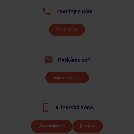
Zavolejte nám
222 70 30 30
Potkáme se?
Domluvit schůzku
Klientská zóna
Podnájemník
Majitel