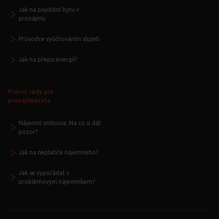
Jak na pojištění bytu v
pronájmu
Průvodce vyúčtováním služeb
Jak na přepis energií?
Právní rady pro
pronajímatele
Nájemní smlouva: Na co si dát
pozor?
Jak na neplatiče nájemného?
Jak se vypořádat s
problémovým nájemníkem?