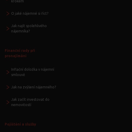
krokem
O jaké nájemné si říct?
Jak najít spolehlivého
nájemníka?
Finanční rady při
pronajímání
Inflační doložka v nájemní
smlouvě
Jak na zvýšení nájemného?
Jak začít investovat do
nemovitostí
Pojištění a služby