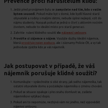
Prevence proti narušitelům klidu:
Ještě před pronájmem bytu se
zamyslete nad tím, kdo s vaším
bytem sousedí
. Pokud máte byt v domě, kde bydlí hlavně starší
obyvatelé a rodiny s malými dětmi, nebude úplně nejlepší, vzít do
nájmu studenty. Naopak pokud se jedná o čtvrť s aktivním nočním
životem, nebude to ideální místo pro starší generaci.
Zahrňte rušení klidného soužití
do
nájemní smlouvy
.
Prověřte si zájemce o nájem
. Využijte služby Ideální nájemce,
která
prověřuje nejen exekuce
, ale i záznamy Policie ČR, a vy tak
jednoduše zjistíte kdo je váš nájemník.
Jak postupovat v případě, že váš
nájemník porušuje klidné soužití?
Komunikujte – vyslechněte si obě strany, jak svého nájemníka, tak
ostatní obyvatele domu a požádejte nájemníka o změnu chování.
Pokud se situace opakuje i přes snahu domluvit se, zašlete
nájemníkovi vytýkací dopis.
Pokud ani to nepomůže, nezbývá vám nic jiného, než vypovědět
nájemní smlouvu.