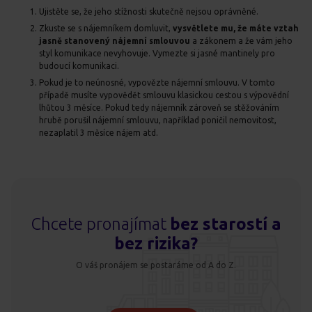
Ujistěte se, že jeho stížnosti skutečně nejsou oprávněné.
Zkuste se s nájemníkem domluvit,
vysvětlete mu, že máte vztah
jasně stanovený nájemní smlouvou
a zákonem a že vám jeho
styl komunikace nevyhovuje. Vymezte si jasné mantinely pro
budoucí komunikaci.
Pokud je to neúnosné, vypovězte nájemní smlouvu. V tomto
případě musíte vypovědět smlouvu klasickou cestou s výpovědní
lhůtou 3 měsíce. Pokud tedy nájemník zároveň se stěžováním
hrubě porušil nájemní smlouvu, například poničil nemovitost,
nezaplatil 3 měsíce nájem atd.
Chcete pronajímat
bez starostí a
bez rizika?
O váš pronájem se postaráme od A do Z.