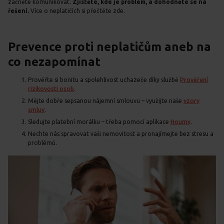
začněte komunikovat.
Zjistěte, kde je problém, a dohodněte se na
řešení.
Více o neplatičích si přečtěte zde.
Prevence proti neplatičům aneb na
co nezapomínat
Prověřte si bonitu a spolehlivost uchazeče díky službě
Prověření
rizikovosti osob
.
Mějte dobře sepsanou nájemní smlouvu – využijte naše
vzory
smluv
.
Sledujte platební morálku – třeba pomocí aplikace
Houmy
.
Nechte nás spravovat vaši nemovitost a pronajímejte bez stresu a
problémů.