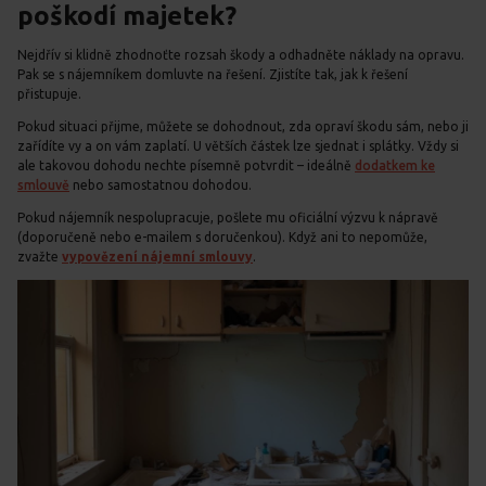
poškodí majetek?
Nejdřív si klidně zhodnoťte rozsah škody a odhadněte náklady na opravu.
Pak se s nájemníkem domluvte na řešení. Zjistíte tak, jak k řešení
přistupuje.
Pokud situaci přijme, můžete se dohodnout, zda opraví škodu sám, nebo ji
zařídíte vy a on vám zaplatí. U větších částek lze sjednat i splátky. Vždy si
ale takovou dohodu nechte písemně potvrdit – ideálně
dodatkem ke
smlouvě
nebo samostatnou dohodou.
Pokud nájemník nespolupracuje, pošlete mu oficiální výzvu k nápravě
(doporučeně nebo e-mailem s doručenkou). Když ani to nepomůže,
zvažte
vypovězení nájemní smlouvy
.