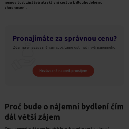
nemovitost zůstává atraktivní cestou k dlouhodobému
zhodnocení.
Pronajímáte za správnou cenu?
Zdarma a nezávazně vám spočítáme optimální výši nájemného.
Nezávazně nacenit pronájem
Proč bude o nájemní bydlení čím
dál větší zájem
Ceny nemovitostí v posledních letech prudce rostly
a koupě