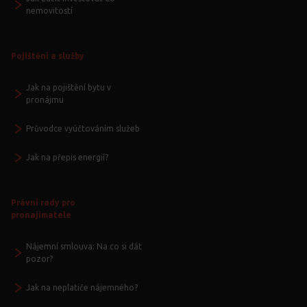
nemovitostí
Pojištění a služby
Jak na pojištění bytu v
pronájmu
Průvodce vyúčtováním služeb
Jak na přepis energií?
Právní rady pro
pronajímatele
Nájemní smlouva: Na co si dát
pozor?
Jak na neplatiče nájemného?