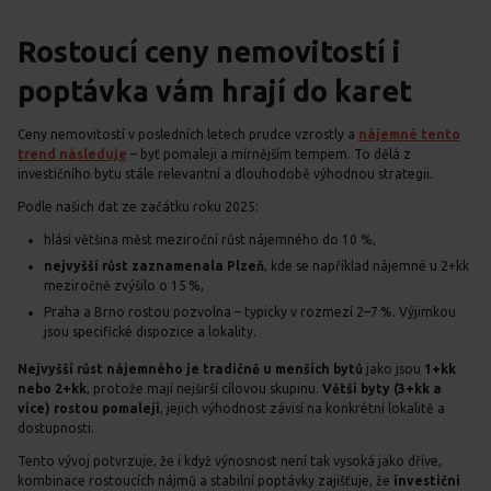
Rostoucí ceny nemovitostí i
poptávka vám hrají do karet
Ceny nemovitostí v posledních letech prudce vzrostly a
nájemné tento
trend následuje
– byť pomaleji a mírnějším tempem. To dělá z
investičního bytu stále relevantní a dlouhodobě výhodnou strategii.
Podle našich dat ze začátku roku 2025:
hlásí většina měst meziroční růst nájemného do 10 %,
nejvyšší růst zaznamenala Plzeň
, kde se například nájemné u 2+kk
meziročně zvýšilo o 15 %,
Praha a Brno rostou pozvolna – typicky v rozmezí 2–7 %. Výjimkou
jsou specifické dispozice a lokality.
Nejvyšší růst nájemného je tradičně u menších bytů
jako jsou
1+kk
nebo 2+kk
, protože mají nejširší cílovou skupinu.
Větší byty (3+kk a
více) rostou pomaleji
, jejich výhodnost závisí na konkrétní lokalitě a
dostupnosti.
Tento vývoj potvrzuje, že i když výnosnost není tak vysoká jako dříve,
kombinace rostoucích nájmů a stabilní poptávky zajišťuje, že
investiční