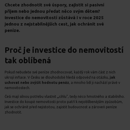
Chcete zhodnotit své úspory, zajistit si pasivní
příjem nebo jednou předat něco svým dětem?
Investice do nemovitostí zůstává i v roce 2025
jednou z nejstabilnějších cest, jak ochránit své
peníze.
Proč je investice do nemovitostí
tak oblíbená
Pokud nebudete své peníze zhodnocovat, každý rok vám část z nich
ukrojí inflace. V Česku se dlouhodobě hledá odpověď na otázku,
jak
uchovat nebo zvýšit hodnotu peněz
, a mnoho lidí ji nachází právě v
nemovitostech.
Češi mají silnou potřebu vlastnit
„
cihlu", tedy něco hmotného a stabilního.
Investice do koupě nemovitosti proto patří k nejoblíbenějším způsobům,
jak se ochránit před nejistotou, zajistit budoucnost a zároveň peníze
zhodnotit.