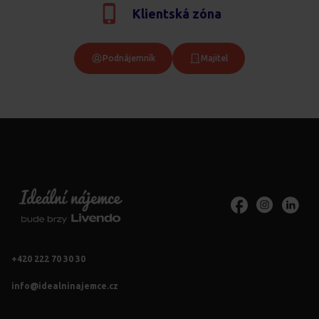
Klientská zóna
Podnájemník
Majitel
+420 222 70 30 30
info@idealninajemce.cz