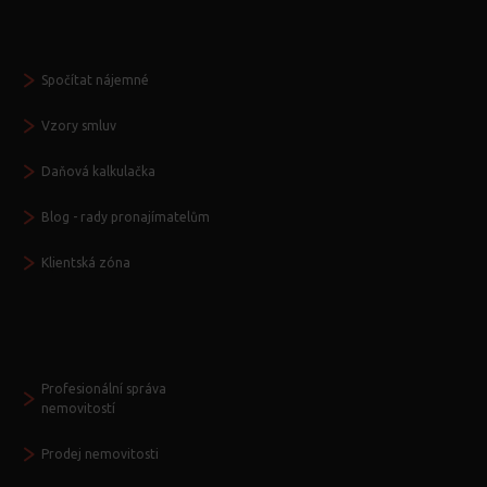
Vždy po ruce
Spočítat nájemné
Vzory smluv
Daňová kalkulačka
Blog - rady pronajímatelům
Klientská zóna
Další služby
Profesionální správa
nemovitostí
Prodej nemovitosti