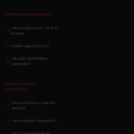
Základy pronajímání bytu
Jak pronajmou byt - krok za
krokem
O jaké nájemné si říct?
Jak najít spolehlivého
nájemníka?
Finanční rady při
pronajímání
Inflační doložka v nájemní
smlouvě
Jak na zvýšení nájemného?
Jak začít investovat do