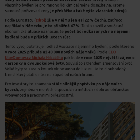
vlastního bydlení je pro mnoho lidí čím dál méně dosažitelná. Kromě
samotné pořizovací ceny
je překážkou také výše vlastních zdrojů
.
Podle Eurostatu (
zdroj
)
žije v nájmu jen asi 22 % Čechů
, zatímco
například
v Německu je to přibližně 47 %
. Tento rozdíl a současná
ekonomická situace naznačují, že
počet lidí odkázaných na nájemní
bydlení bude v příštích letech růst
.
Tento vývoj potvrzuje i odhad Asociace nájemního bydlení, podle kterého
v roce 2025 přibude až 40 000 nových nájemníků
. Podle
CEO
UlovDomov.cz Michala Hrbatého
pak bude
v roce 2025 největší zájem o
garsonky a dvoupokojové byty
. Souvisí to s trendem zmenšování bytů.
Velké byty se zase o kousek víc posunou do luxusu. Je to dlouhodobý
trend, který platí u nás i na západ od našich hranic.
Pro investory to znamená
stále silnější poptávku po nájemních
bytech
, zejména v menších dispozicích a městech s dobrou občanskou
vybaveností a pracovními příležitostmi.