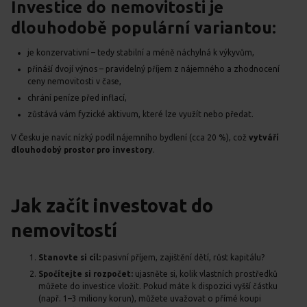
Investice do nemovitosti je
dlouhodobě populární variantou:
je konzervativní – tedy stabilní a méně náchylná k výkyvům,
přináší dvojí výnos – pravidelný příjem z nájemného a zhodnocení
ceny nemovitosti v čase,
chrání peníze před inflací,
zůstává vám fyzické aktivum, které lze využít nebo předat.
V Česku je navíc nízký podíl nájemního bydlení (cca 20 %), což
vytváří
dlouhodobý prostor pro investory
.
Jak začít investovat do
nemovitostí
Stanovte si cíl:
pasivní příjem, zajištění dětí, růst kapitálu?
Spočítejte si rozpočet:
ujasněte si, kolik vlastních prostředků
můžete do investice vložit. Pokud máte k dispozici vyšší částku
(např. 1–3 miliony korun), můžete uvažovat o přímé koupi