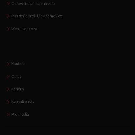
Cenová mapa nájemného
Inzertní portál UlovDomov.cz
Web Livendo.sk
Seznamte se
Kontakt
O nás
Kariéra
Napsali o nás
Pro média