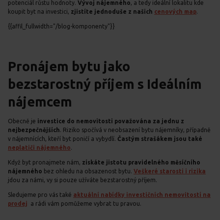
potenciál růstu hodnoty.
Vývoj nájemného
, a tedy ideální lokalitu kde
koupit byt na investici,
zjistíte jednoduše z našich
cenových map
.
{{affil_fullwidth="/blog-komponenty"}}
Pronájem bytu jako
bezstarostný příjem s Ideálním
nájemcem
Obecně je
investice do nemovitosti považována za jednu z
nejbezpečnějších
. Riziko spočívá v neobsazení bytu nájemníky, případně
v nájemnících, kteří byt poničí a vybydlí.
Častým strašákem jsou také
neplatiči nájemného
.
Když byt pronajmete nám,
získáte
jistotu pravidelného měsíčního
nájemného
bez ohledu na obsazenost bytu.
Veškeré starosti i rizika
jdou za námi, vy si pouze užíváte bezstarostný příjem.
Sledujeme pro vás také
aktuální nabídky investičních nemovitostí na
prodej
a rádi vám pomůžeme vybrat tu pravou.