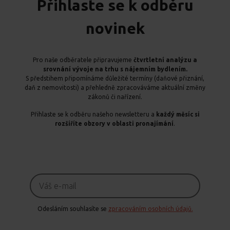
Přihlaste se k odběru
novinek
Pro naše odběratele připravujeme
čtvrtletní analýzu a
srovnání vývoje na trhu s nájemním bydlením.
S předstihem připomínáme důležité termíny (daňové přiznání,
daň z nemovitosti) a přehledně zpracováváme aktuální změny
zákonů či nařízení.
Přihlaste se k odběru našeho newsletteru a
každý měsíc si
rozšíříte obzory v oblasti pronajímání
.
Odesláním souhlasíte se
zpracováním osobních údajů.