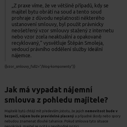
„Z praxe víme, že ve většině případů, kdy se
majitel bytu obrátí na soud a tento soud
prohraje z důvodu neplatnosti některého
ustanovení smlouvy, byl použit právnicky
neošetřený vzor smlouvy stažený z internetu
nebo vzor zcela neaktuální a opakovaně
recyklovaný,“ vysvětluje Štěpán Smoleja,
vedoucí právního oddělení služby Ideální
nájemce.
{{vzor_smlouvy_full2="/blog-komponenty"}}
Jak má vypadat nájemní
smlouva z pohledu majitele?
Majitelé bytů chtějí mít především jistotu, že jejich
nemovitost bude v
bezpečí, nájem bude pravidelně placený
a případné škody nebo spory
nebudou znamenat dlouhé tahanice. Pokud smlouva tyto situace
nepokrývá, majitel se ocitá v nevýhodné pozici.