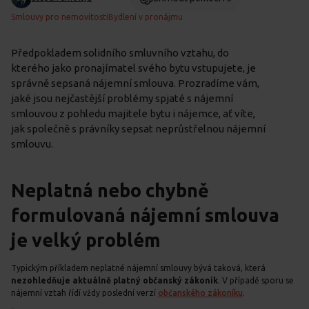
Smlouvy pro nemovitosti
Bydlení v pronájmu
Předpokladem solidního smluvního vztahu, do
kterého jako pronajímatel svého bytu vstupujete, je
správně sepsaná nájemní smlouva. Prozradíme vám,
jaké jsou nejčastější problémy spjaté s nájemní
smlouvou z pohledu majitele bytu i nájemce, ať víte,
jak společně s právníky sepsat neprůstřelnou nájemní
smlouvu.
Neplatná nebo chybně
formulovaná nájemní smlouva
je velký problém
Typickým příkladem neplatné nájemní smlouvy bývá taková, která
nezohledňuje aktuálně platný občanský zákoník
. V případě sporu se
nájemní vztah řídí vždy poslední verzí
občanského zákoníku
.