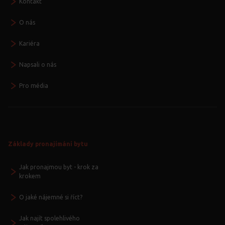
Kontakt
O nás
Kariéra
Napsali o nás
Pro média
Základy pronajímání bytu
Jak pronajmou byt - krok za
krokem
O jaké nájemné si říct?
Jak najít spolehlivého