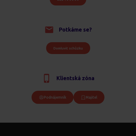
Potkáme se?
Domluvit schůzku
Klientská zóna
Podnájemník
Majitel