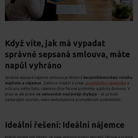
Když víte, jak má vypadat
správně sepsaná smlouva, máte
napůl vyhráno
Správně sepsaná nájemní smlouva je klíčem k
bezproblémovému vztahu
majitele a nájemce
. Zatímco majitel si přeje
spolehlivého nájemníka
a
ochranu svého bytu, nájemce chce férové podmínky a jistotu domova. V
praxi se ale právě
ve smlouvách nejčastěji chybuje
– ať už kvůli
zastaralým vzorům, nebo nedostatečně promyšleným podmínkám.
Ideální řešení: Ideální nájemce
Pokud chcete mít jistotu, že vaše smlouvy budou aktuální, férové a právně