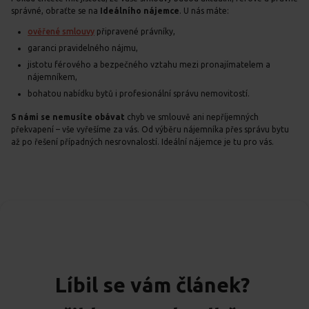
správné, obraťte se na
Ideálního nájemce
. U nás máte:
ověřené smlouvy
připravené právníky,
garanci pravidelného nájmu,
jistotu férového a bezpečného vztahu mezi pronajímatelem a
nájemníkem,
bohatou nabídku bytů i profesionální správu nemovitostí.
S námi se nemusíte obávat
chyb ve smlouvě ani nepříjemných
překvapení – vše vyřešíme za vás. Od výběru nájemníka přes správu bytu
až po řešení případných nesrovnalostí. Ideální nájemce je tu pro vás.
Líbil se vám článek?