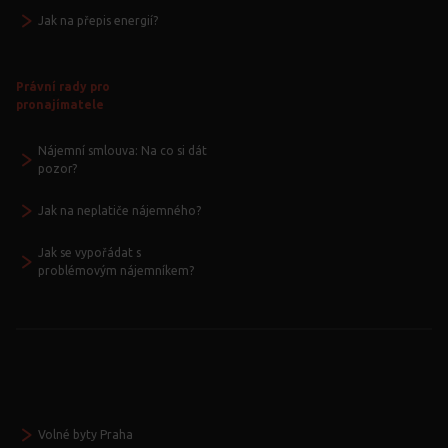
Jak na přepis energií?
Právní rady pro
pronajímatele
Nájemní smlouva: Na co si dát
pozor?
Jak na neplatiče nájemného?
Jak se vypořádat s
problémovým nájemníkem?
Volné byty Praha