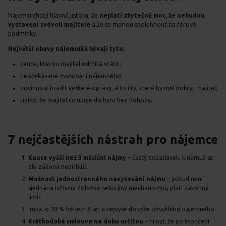
Nájemci chtějí hlavně jistotu, že
neplatí zbytečně moc, že nebudou
vystaveni svévoli majitele
a že se mohou spolehnout na férové
podmínky.
Největší obavy nájemníků bývají tyto:
kauce, kterou majitel odmítá vrátit;
neočekávané zvyšování nájemného;
povinnost hradit veškeré opravy, a to i ty, které by měl pokrýt majitel;
riziko, že majitel vstupuje do bytu bez dohody.
7 nejčastějších nástrah pro nájemce
Kauce vyšší než 3 měsíční nájmy
– častý požadavek, k němuž se
dle zákona nepřihlíží.
Možnost jednostranného navyšování nájmu
– pokud není
sjednána inflační doložka nebo jiný mechanismus, platí zákonný
limit
max. o 20 % během 3 let a nejvýše do výše obvyklého nájemného.
Krátkodobá smlouva na dobu určitou
– hrozí, že po skončení