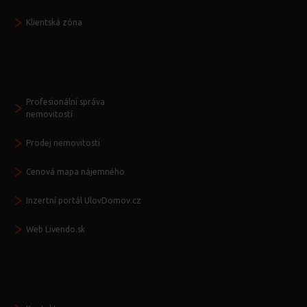
Klientská zóna
Další služby
Profesionální správa
nemovitostí
Prodej nemovitosti
Cenová mapa nájemného
Inzertní portál UlovDomov.cz
Web Livendo.sk
Seznamte se