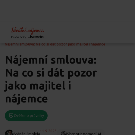
Home
Blog
Právo
Nájemní smlouva: Na co si dát pozor jako majitel i nájemce
Nájemní smlouva:
Na co si dát pozor
jako majitel i
nájemce
Ověřeno právníky
11.9.2025
Shrnout pomocí AI
Štěpán Smoleja