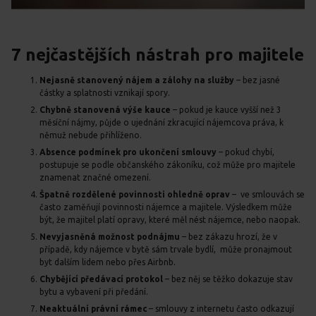
7 nejčastějších nástrah pro majitele
Nejasně stanovený nájem a zálohy na služby
– bez jasné
částky a splatnosti vznikají spory.
Chybně stanovená výše kauce
– pokud je kauce vyšší než 3
měsíční nájmy, půjde o ujednání zkracující nájemcova práva, k
němuž nebude přihlíženo.
Absence podmínek pro ukončení smlouvy
– pokud chybí,
postupuje se podle občanského zákoníku, což může pro majitele
znamenat značné omezení.
Špatně rozdělené povinnosti ohledně oprav
– ve smlouvách se
často zaměňují povinnosti nájemce a majitele. Výsledkem může
být, že majitel platí opravy, které měl nést nájemce, nebo naopak.
Nevyjasněná možnost podnájmu
– bez zákazu hrozí, že v
případě, kdy nájemce v bytě sám trvale bydlí, může pronajmout
byt dalším lidem nebo přes Airbnb.
Chybějící předávací protokol
– bez něj se těžko dokazuje stav
bytu a vybavení při předání.
Neaktuální právní rámec
– smlouvy z internetu často odkazují