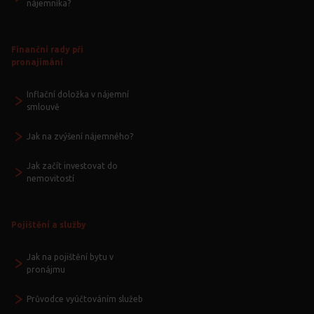
nájemníka?
Finanční rady při
pronajímání
Inflační doložka v nájemní
smlouvě
Jak na zvýšení nájemného?
Jak začít investovat do
nemovitostí
Pojištění a služby
Jak na pojištění bytu v
pronájmu
Průvodce vyúčtováním služeb