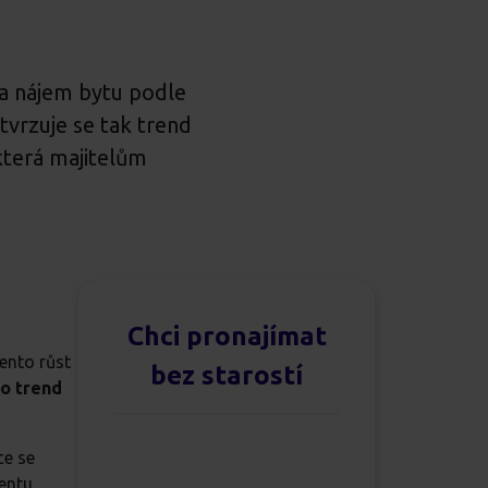
za nájem bytu podle
tvrzuje se tak trend
 která majitelům
Chci pronajímat
ento růst
bez starostí
o trend
ce se
mentu