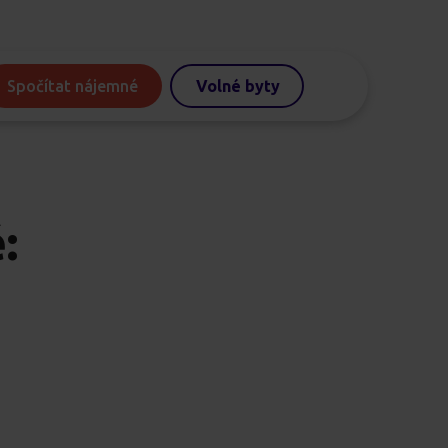
Spočítat nájemné
Volné byty
: