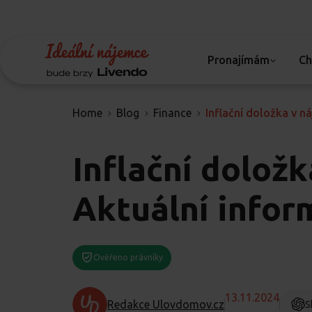
Pronajímám
Ch
Home
Blog
Finance
Inflační doložka v n
Inflační dolož
Aktuální infor
Ověřeno právníky
13.11.2024
Redakce Ulovdomov.cz
S