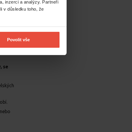
ky v dané
, inzerci a analýzy. Partneři
li v důsledku toho, že
odložena
bude pro
du nebo od
Povolit vše
, se
elských
obí.
 nebo