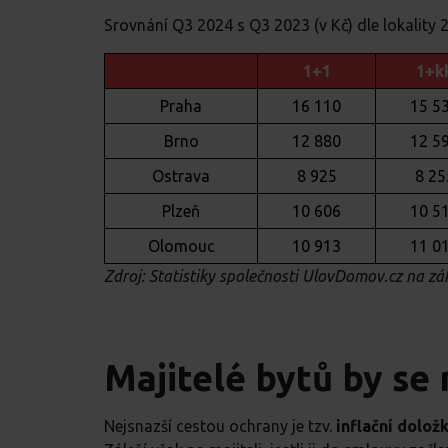
Srovnání Q3 2024 s Q3 2023 (v Kč) dle lokality 2
1+1
1+k
Praha
16 110
15 5
Brno
12 880
12 5
Ostrava
8 925
8 25
Plzeň
10 606
10 5
Olomouc
10 913
11 0
Zdroj: Statistiky společnosti UlovDomov.cz na z
Majitelé bytů by se 
Nejsnazší cestou ochrany je tzv.
inflační dolož