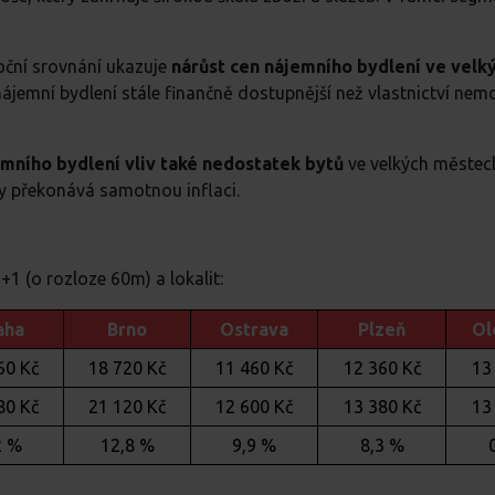
oční srovnání ukazuje
nárůst cen nájemního bydlení ve velk
nájemní bydlení stále finančně dostupnější než vlastnictví nem
mního bydlení vliv také nedostatek bytů
ve velkých městec
dy překonává samotnou inflaci.
+1 (o rozloze 60m) a lokalit:
aha
Brno
Ostrava
Plzeň
Ol
60 Kč
18 720 Kč
11 460 Kč
12 360 Kč
13
80 Kč
21 120 Kč
12 600 Kč
13 380 Kč
13
2 %
12,8 %
9,9 %
8,3 %