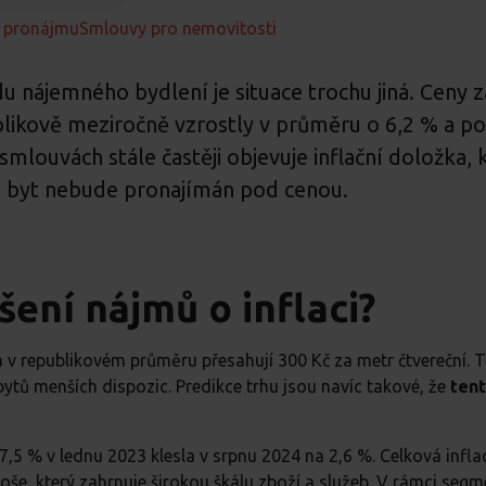
v pronájmu
Smlouvy pro nemovitosti
du nájemného bydlení je situace trochu jiná. Ceny 
likově meziročně vzrostly v průměru o 6,2 % a po
 smlouvách stále častěji objevuje inflační doložka,
ich byt nebude pronajímán pod cenou.
šení nájmů o inflaci?
a v republikovém průměru přesahují 300 Kč za metr čtvereční. T
u bytů menších dispozic. Predikce trhu jsou navíc takové, že
tent
i 17,5 % v lednu 2023 klesla v srpnu 2024 na 2,6 %. Celková infla
oše, který zahrnuje širokou škálu zboží a služeb. V rámci seg