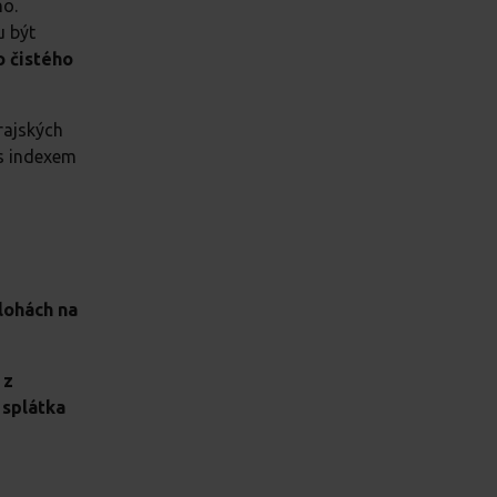
ho.
u být
 čistého
rajských
 s indexem
álohách na
 z
 splátka