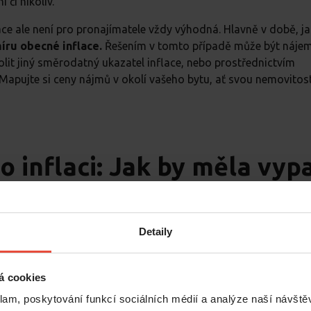
í či nikoliv.
lace ale není pro pronajímatele vždy výhodná. Hlavně v době, ja
íru obecné inflace.
Řešením v tomto případě může být náje
olit jiný směrodatný ukazatel inflace, nebo prostřednictvím
Mapujte si ceny nájmů v okolí vašeho bytu, ať svou nemovitos
 inflaci: Jak by měla vyp
u, měla by vždy obsahovat následující tři body:
Detaily
ného může dojít pouze ke stanovenému datu Datum si obě st
vá den výročí smlouvy nebo například 1. ledna. Pokud se ale
á cookies
bude souhlasit, pak je to v pořádku.
klam, poskytování funkcí sociálních médií a analýze naší návšt