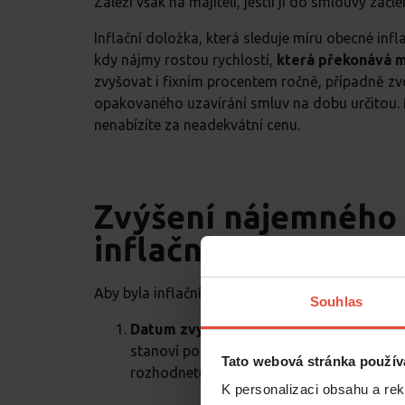
Záleží však na majiteli, jestli ji do smlouvy začlen
Inflační doložka, která sleduje míru obecné inf
kdy nájmy rostou rychlostí,
která překonává m
zvyšovat i fixním procentem ročně, případně zv
opakovaného uzavírání smluv na dobu určitou. 
nenabízíte za neadekvátní cenu.
Zvýšení nájemného o
inflační doložka?
Aby byla inflační doložka považována za platno
Souhlas
Datum zvyšování ceny:
K navýšení nájem
stanoví po vzájemné dohodě, typicky to bý
Tato webová stránka použív
rozhodnete pro jiné datum a druhá strana 
K personalizaci obsahu a re