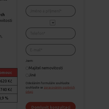
ých
ovitosti
h,
Jsem:
Majitel nemovitosti
omouc
Jiné
 620 Kč
Odesláním formuláře souhlasíte
souhlasíte se
zpracováním osobních
 740 Kč
údajů
0,9 %