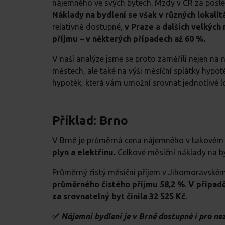
nájemného ve svých bytech. Mzdy v ČR za posledn
Náklady na bydlení se však v různých lokalitá
relativně dostupné,
v Praze a dalších velkýc
příjmu – v některých případech až 60 %.
V naší analýze jsme se proto zaměřili nejen na 
městech, ale také na výši měsíční splátky hypo
hypoték, která vám umožní srovnat jednotlivé lo
Příklad: Brno
V Brně je průměrná cena nájemného v takovém 
plyn a elektřinu.
Celkové měsíční náklady na by
Průměrný čistý měsíční příjem v Jihomoravském 
průměrného čistého příjmu 58,2 %
.
V případě
za srovnatelný byt činila 32 525 Kč.
✅
Nájemní bydlení je v Brně dostupné i pro ne