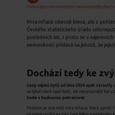
Cena nájemného
Investiční nemovitosti
Bydlení 
Míra inflace obecně klesá, ale z pohle
Českého statistického úřadu celorepub
posledních let. I proto se v nájemních
nemovitostí přidává na jistotě, že jej
Dochází tedy ke zvý
Ceny nájmů bytů od léta 2024 opět vzrostly
se týkal všech typů bytů, ale nejvýraznější byl 
bude v budoucnu pokračovat
.
Pozitivní je sice nižší míra inflace, která oprot
nicméně počítá na bázi typického spotřebního k