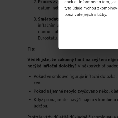
Proces zvyšování ceny:
Procesem je myšl
cookie. Informace o tom, jak
datum, nebo majitel bytu musí nájemce o 
tyto údaje mohou zkombinovat
používáte jejich služby.
Směrodatný inflační ukazatel:
Míru navý
inflačním ukazatelem. A jelikož jich existu
danou smlouvu určující. Nejčastěji se pou
Eurostatu.
Tip:
Věděli jste, že zákonný limit na zvýšení náj
netýká inflační doložky?
V některých případec
Pokud ve smlouvě figuruje inflační doložka, 
cen.
Pokud nájemné nebylo zvyšováno několik let a
Když pronajímatel navýší nájem v kombinaci
údržbu.
Proto je vždy důležité důkladně číst smlouvu a 