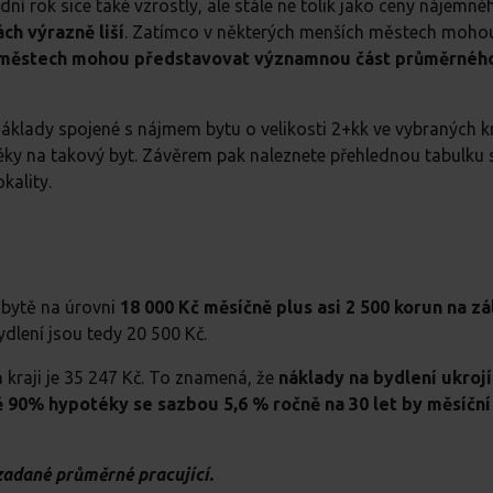
í rok sice také vzrostly, ale stále ne tolik jako ceny nájemné
ch výrazně liší
. Zatímco v některých menších městech moho
h městech mohou představovat významnou část průměrného
náklady spojené s nájmem bytu o velikosti 2+kk ve vybraných k
téky na takový byt. Závěrem pak naleznete přehlednou tabulku
kality.
bytě na úrovni
18 000 Kč měsíčně
plus asi 2 500 korun na z
dlení jsou tedy 20 500 Kč.
kraji je 35 247 Kč. To znamená, že
náklady na bydlení ukrojí
 90% hypotéky se sazbou 5,6 % ročně na 30 let by měsíční
zadané průměrné pracující.