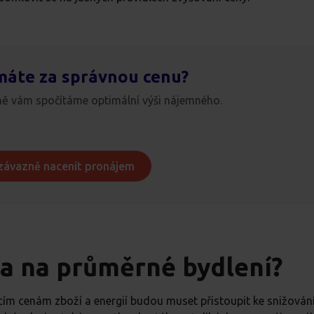
máte za správnou cenu?
ě vám spočítáme optimální výši nájemného.
závazně nacenit pronájem
a na průměrné bydlení?
ucím cenám zboží a energií budou muset přistoupit ke snižován