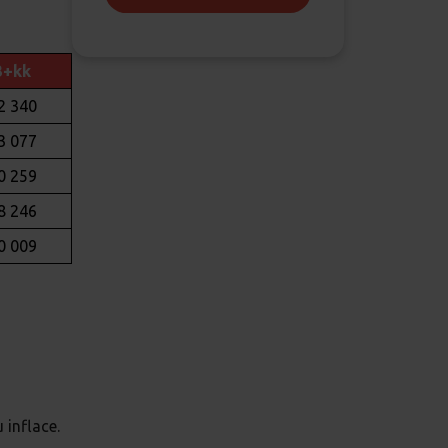
3+kk
2 340
3 077
0 259
8 246
0 009
 inflace.