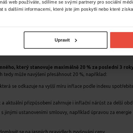
en způsob, jakým se bude nájemné navyšovat. Zda automatic
 náš web používáte, sdílíme se svými partnery pro sociální média
změně informovat (písemně), načež teprve vejde v platnost.
 s dalšími informacemi, které jste jim poskytli nebo které získa
šení si majitel ani nájemce nestanovují sami. Vždy musí být p
je více, musí být v inflační doložce jasně dáno, který ukazatel 
žívá index spotřebitelských cen od Českého statistického úřa
Upravit
emného, který stanovuje maximálně 20 % za poslední 3 roky
h tedy může navýšení přesáhnout 20 %, například:
která se odkazuje na vyšší míru inflace podle indexu spotřebit
 aktuální přizpůsobení zahrnuje i inflační nárůst za delší obd
 s jinými ustanoveními smlouvy, například úpravou za energie
domluvit se na jasných pravidlech zvyšování ceny.