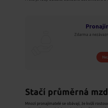
Pronají
Zdarma a nezávazn
Ne
Stačí průměrná mzd
Mnozí pronajímatelé se obávají, že kvůli rosto