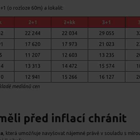
+1 (o rozloze 60m) a lokalit:
k
2+1
2+kk
3+1
32
22 244
22 034
29 055
3
91
17 620
17 973
21 023
2
5
11 207
12 603
13 235
2
14
13 313
14 472
15 574
1
10
12 941
15 266
16 127
2
ákladě mediánů cen
měli před inflací chránit
ka
, která umožňuje navyšovat nájemné právě v souladu s mírou