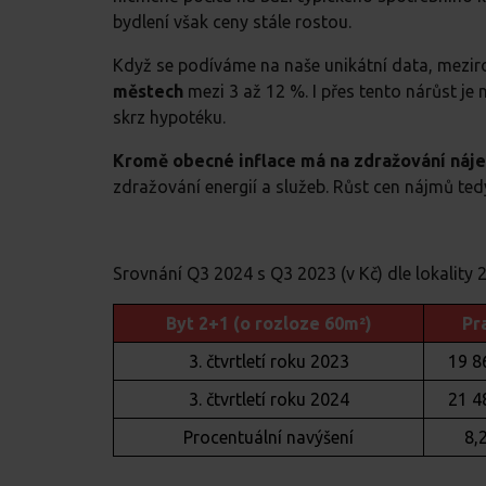
bydlení však ceny stále rostou.
Když se podíváme na naše unikátní data, mezir
městech
mezi 3 až 12 %. I přes tento nárůst je 
skrz hypotéku.
Kromě obecné inflace má na zdražování náje
zdražování energií a služeb. Růst cen nájmů te
Srovnání Q3 2024 s Q3 2023 (v Kč) dle lokality 2
Byt 2+1 (o rozloze 60m²)
Pr
3. čtvrtletí roku 2023
19 8
3. čtvrtletí roku 2024
21 4
Procentuální navýšení
8,