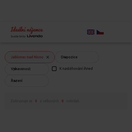
Home
Chci bydlet
Volné byty
Volné byty
Jablonec nad Nisou
Jablonec nad Nisou
Dispozice
K nastěhování ihned
Vybavenost
Řazení
Zobrazuje se
0
z celkových
0
nabídek.