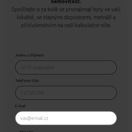
nemovitost.
Spočítejte si za kolik se pronajímají byty ve vaší
lokalitě, se stejnými dispozicemi, metráží a
příslušenstvím na naší kalkulačce níže.
Jméno a Příjmení
Telefonní číslo
E-mail