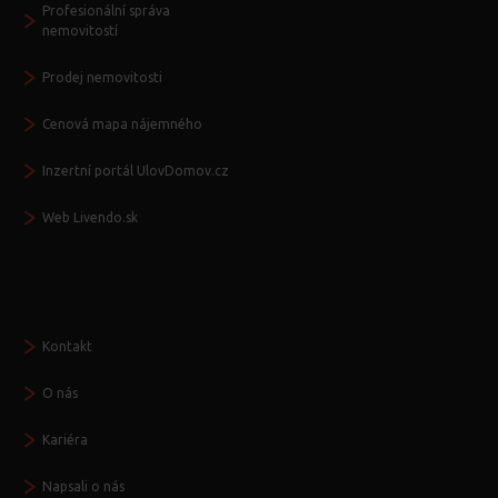
Profesionální správa
nemovitostí
Prodej nemovitosti
Cenová mapa nájemného
Inzertní portál UlovDomov.cz
Web Livendo.sk
Seznamte se
Kontakt
O nás
Kariéra
Napsali o nás