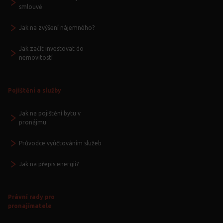
smlouvě
Jak na zvýšení nájemného?
Jak začít investovat do
nemovitostí
Pojištění a služby
Jak na pojištění bytu v
pronájmu
Průvodce vyúčtováním služeb
Jak na přepis energií?
Právní rady pro
pronajímatele