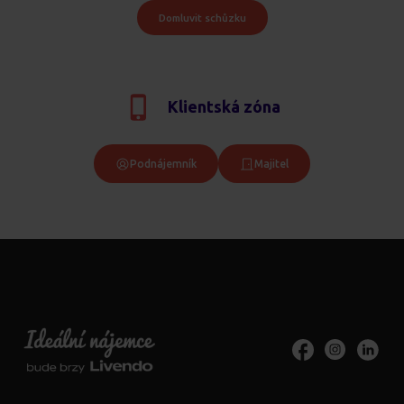
Domluvit schůzku
Klientská zóna
Podnájemník
Majitel