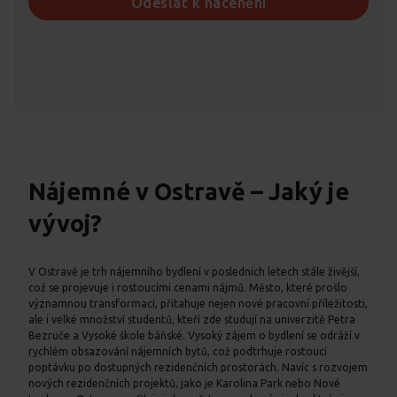
Nájemné v Ostravě – Jaký je
vývoj?
V Ostravě je trh nájemního bydlení v posledních letech stále živější,
což se projevuje i rostoucími cenami nájmů. Město, které prošlo
významnou transformací, přitahuje nejen nové pracovní příležitosti,
ale i velké množství studentů, kteří zde studují na univerzitě Petra
Bezruče a Vysoké škole báňské. Vysoký zájem o bydlení se odráží v
rychlém obsazování nájemních bytů, což podtrhuje rostoucí
poptávku po dostupných rezidenčních prostorách. Navíc s rozvojem
nových rezidenčních projektů, jako je Karolina Park nebo Nové