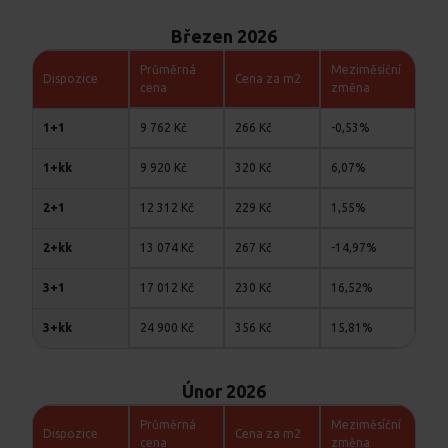
Březen 2026
Průměrná
Meziměsíční
Cena za m2
Dispozice
cena
změna
9 762 Kč
266 Kč
-0,53%
1+1
9 920 Kč
320 Kč
6,07%
1+kk
12 312 Kč
229 Kč
1,55%
2+1
13 074 Kč
267 Kč
-14,97%
2+kk
17 012 Kč
230 Kč
16,52%
3+1
24 900 Kč
356 Kč
15,81%
3+kk
Únor 2026
Průměrná
Meziměsíční
Cena za m2
Dispozice
cena
změna