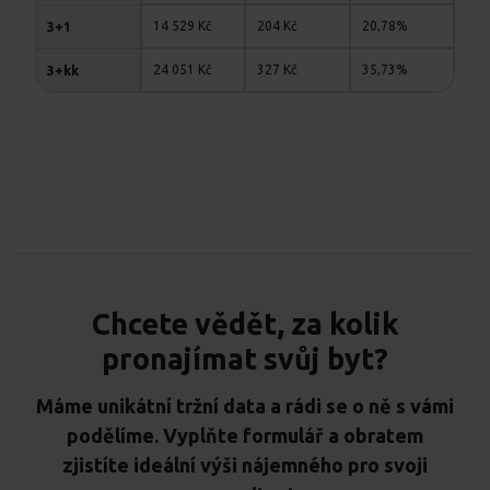
14 529 Kč
204 Kč
20,78%
3+1
24 051 Kč
327 Kč
35,73%
3+kk
Chcete vědět, za kolik
pronajímat svůj byt?
Máme unikátní tržní data a rádi se o ně s vámi
podělíme. Vyplňte formulář a obratem
zjistíte ideální výši nájemného pro svoji