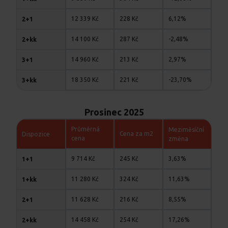
12 339 Kč
228 Kč
6,12%
2+1
14 100 Kč
287 Kč
-2,48%
2+kk
14 960 Kč
213 Kč
2,97%
3+1
18 350 Kč
221 Kč
-23,70%
3+kk
Prosinec 2025
Průměrná
Meziměsíční
Cena za m2
Dispozice
cena
změna
9 714 Kč
245 Kč
3,63%
1+1
11 280 Kč
324 Kč
11,63%
1+kk
11 628 Kč
216 Kč
8,55%
2+1
14 458 Kč
254 Kč
17,26%
2+kk