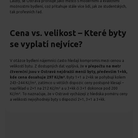
Lauby, se Ostrava profiluje jako město s moderními a kvalitními
možnostmi bydlení, což přitahuje stále více lidí, jak ze studentských,
tak profesních řad.
Cena vs. velikost – Které byty
se vyplatí nejvíce?
V otázce bydlení nájemníci často hledají kompromis mezi cenou a
velikostí bytu. Z dostupných dat vyplývá, že
v přepočtu na metr
čtvereční jsou v Ostravě nejdražší menší byty, především 1+kk,
kde cena dosahuje 297 Kč/m².
Byty 1+1 a 2+kk se pohybují kolem
243–244 Kč/m², zatímco u větších dispozic ceny postupně klesají –
například u 2+1 na 212 Kč/m² a u 3+kk či 3+1 dokonce pod 200
Kč/m². To naznačuje, že v Ostravě vycházejí z hlediska poměru ceny
a velikosti nejvýhodněji byty s dispozicí 2+1, 3+1 a 3+kk.