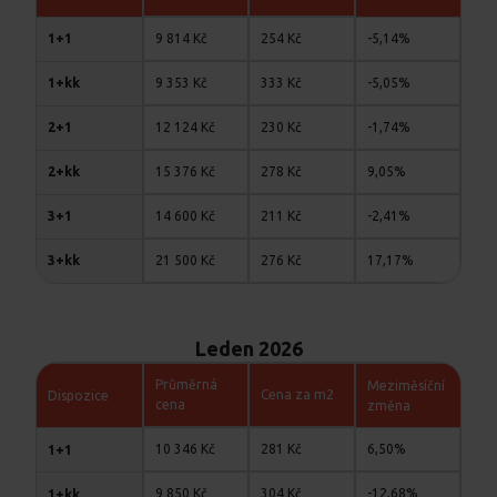
9 814 Kč
254 Kč
-5,14%
1+1
9 353 Kč
333 Kč
-5,05%
1+kk
12 124 Kč
230 Kč
-1,74%
2+1
15 376 Kč
278 Kč
9,05%
2+kk
14 600 Kč
211 Kč
-2,41%
3+1
21 500 Kč
276 Kč
17,17%
3+kk
Leden 2026
Průměrná
Meziměsíční
Cena za m2
Dispozice
cena
změna
10 346 Kč
281 Kč
6,50%
1+1
9 850 Kč
304 Kč
-12,68%
1+kk