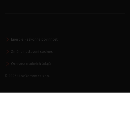
Energie - zákonné povinnosti
Změna nastavení cookies
Ochrana osobních údajů
© 2026 UlovDomov.cz s.r.o.