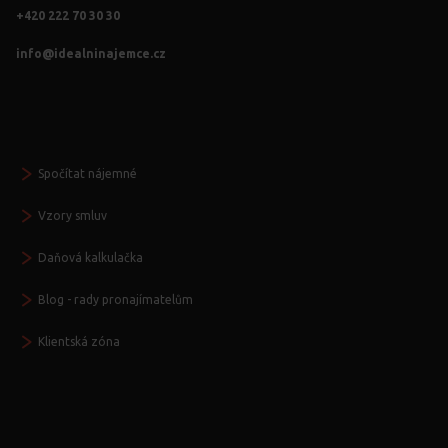
+420 222 70 30 30
info@idealninajemce.cz
Vždy po ruce
Spočítat nájemné
Vzory smluv
Daňová kalkulačka
Blog - rady pronajímatelům
Klientská zóna
Další služby