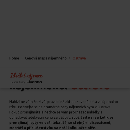
Home
Cenová mapa nájemného
Ostrava
Cenová mapa
nájemného:
Ostrava
Nabízíme vám čerstvá, pravidelně aktualizovaná data z nájemního
trhu. Podívejte se na průměrné ceny nájemních bytů v Ostravě.
Pokud pronajímáte a nechce se vám procházet nabídky a
odhadovat adekvátní cenu za váš byt,
spočítejte si za kolik se
pronajímají byty ve vaší lokalitě, se stejnými dispozicemi,
metráží a příslušenstvím na naší kalkulačce níže.