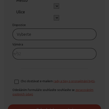
Město
Ulice
Dispozice
Výměra
2
m
Chci dostávat e-mailem
rady a tipy o pronajímání bytů
.
Odesláním formuláře souhlasíte souhlasíte se
zpracováním
osobních údajů