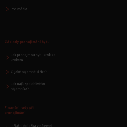
Pro média
Základy pronajímání bytu
Jak pronajmou byt - krok za
krokem
O jaké nájemné si říct?
Jak najít spolehlivého
nájemníka?
Finanční rady při
pronajímání
Inflační doložka v nájemní