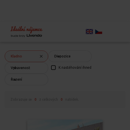
Home
Chci bydlet
Volné byty
Volné byty
Kladno
Kladno
Dispozice
K nastěhování ihned
Vybavenost
Řazení
Zobrazuje se
0
z celkových
0
nabídek.