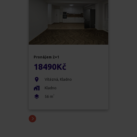
Pronájem
2+1
18490
Kč
Vítězná
,
Kladno
Kladno
2
56
m