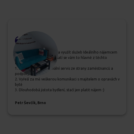
Pokud se rozhodujete, zda využít služeb Ideálního nájemcem
určitě jim dejte šanci, vyplatí se vám to hlavně z těchto
důvodů:
1. Příjemný a profesionální servis ze strany zaměstnanců a
podpory
2. Vyřeší za mě veškerou komunikaci s majitelem o opravách v
bytě
3. Dlouhodobá jistota bydlení, stačí jen platit nájem :)
Petr Ševčík, Brno