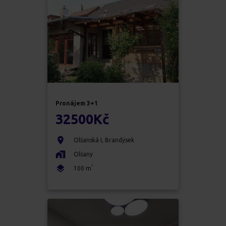
Pronájem
3+1
32500
Kč
Olšanská I
,
Brandýsek
Olšany
2
100
m