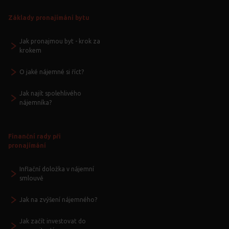
Základy pronajímání bytu
Jak pronajmou byt - krok za
krokem
O jaké nájemné si říct?
Jak najít spolehlivého
nájemníka?
Finanční rady při
pronajímání
Inflační doložka v nájemní
smlouvě
Jak na zvýšení nájemného?
Jak začít investovat do