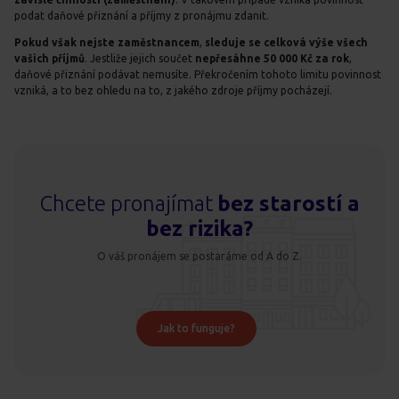
podat daňové přiznání a příjmy z pronájmu zdanit.
Pokud však nejste zaměstnancem
,
sleduje se celková výše všech
vašich příjmů
. Jestliže jejich součet
nepřesáhne 50 000 Kč za rok
,
daňové přiznání podávat nemusíte. Překročením tohoto limitu povinnost
vzniká, a to bez ohledu na to, z jakého zdroje příjmy pocházejí.
Chcete pronajímat
bez starostí a
bez rizika?
O váš pronájem se postaráme od A do Z.
Jak to funguje?