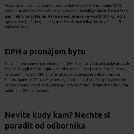
Po úpravách základu daně vypočtete daň ve výši 15 % (případně 23 %).
Výslednou daň lze dále snížit o slevy na dani.
Každý poplatník má nárok
minimálně na
základní slevu na poplatníka ve výši 30 840 Kč ročně
.
Uplatnit lze také slevy na děti, manžela či manželku, školkovné a další
zákonné slevy.
DPH a pronájem bytu
S pronájmem souvisí i problematika DPH, která
se však u fyzických osob
řeší spíše výjimečně
. Typicky se týká případů, kdy jsou jak pronajímatel,
tak nájemník plátci DPH a nemovitost je využívána pro ekonomickou
činnost nájemce. Zároveň se nesmí jednat o prostor určený k bydlení dle
katastru nemovitostí. V takovém případě se mohou strany dohodnout na
uplatnění DPH na nájemné.
Nevíte kudy kam? Nechte si
poradit od odborníka