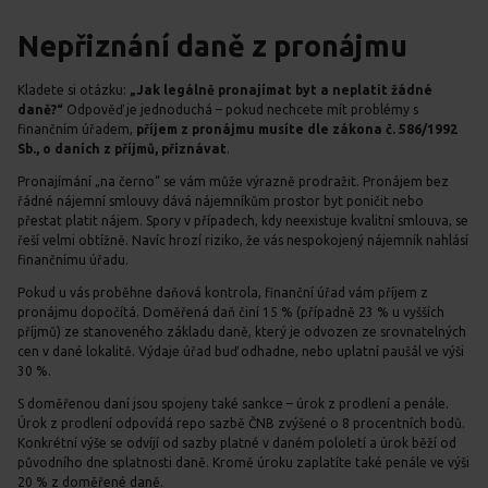
Nepřiznání daně z pronájmu
Kladete si otázku:
„Jak legálně pronajímat byt a neplatit žádné
daně?“
Odpověď je jednoduchá – pokud nechcete mít problémy s
finančním úřadem,
příjem z pronájmu musíte dle zákona č. 586/1992
Sb., o daních z příjmů, přiznávat
.
Pronajímání „na černo“ se vám může výrazně prodražit. Pronájem bez
řádné nájemní smlouvy dává nájemníkům prostor byt poničit nebo
přestat platit nájem. Spory v případech, kdy neexistuje kvalitní smlouva, se
řeší velmi obtížně. Navíc hrozí riziko, že vás nespokojený nájemník nahlásí
finančnímu úřadu.
Pokud u vás proběhne daňová kontrola, finanční úřad vám příjem z
pronájmu dopočítá. Doměřená daň činí 15 % (případně 23 % u vyšších
příjmů) ze stanoveného základu daně, který je odvozen ze srovnatelných
cen v dané lokalitě. Výdaje úřad buď odhadne, nebo uplatní paušál ve výši
30 %.
S doměřenou daní jsou spojeny také sankce – úrok z prodlení a penále.
Úrok z prodlení odpovídá repo sazbě ČNB zvýšené o 8 procentních bodů.
Konkrétní výše se odvíjí od sazby platné v daném pololetí a úrok běží od
původního dne splatnosti daně. Kromě úroku zaplatíte také penále ve výši
20 % z doměřené daně.