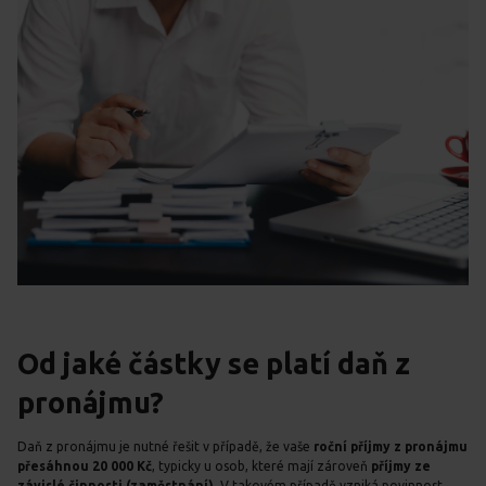
Od jaké částky se platí daň z
pronájmu?
Daň z pronájmu je nutné řešit v případě, že vaše
roční příjmy z pronájmu
přesáhnou 20 000 Kč
, typicky u osob, které mají zároveň
příjmy ze
závislé činnosti (zaměstnání)
. V takovém případě vzniká povinnost