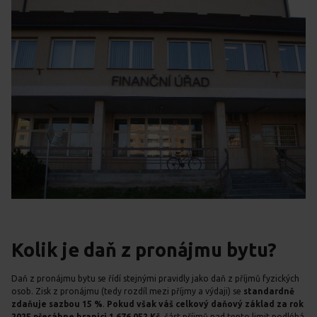
Kolik je daň z pronájmu bytu?
Daň z pronájmu bytu se řídí stejnými pravidly jako daň z příjmů fyzických
osob. Zisk z pronájmu (tedy rozdíl mezi příjmy a výdaji) se
standardně
zdaňuje sazbou 15 %
.
Pokud však váš celkový daňový základ za rok
2025 přesáhne hranici 1 676 052 Kč
, část příjmů nad tento limit podléhá