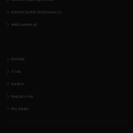
Inzertní portál UlovDomov.cz
Web Livendo.sk
Seznamte se
Kontakt
O nás
Kariéra
Napsali o nás
Pro média