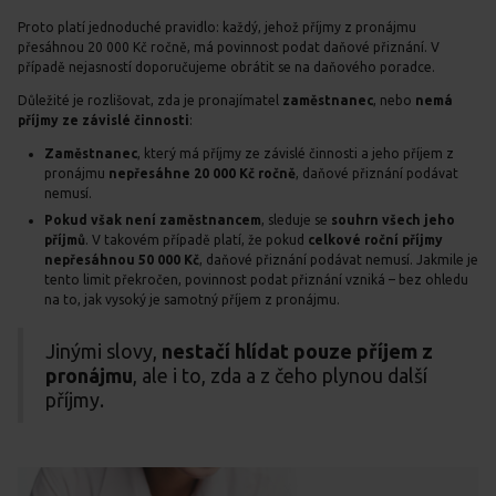
Proto platí jednoduché pravidlo: každý, jehož příjmy z pronájmu
přesáhnou 20 000 Kč ročně, má povinnost podat daňové přiznání. V
případě nejasností doporučujeme obrátit se na daňového poradce.
Důležité je rozlišovat, zda je pronajímatel
zaměstnanec
, nebo
nemá
příjmy ze závislé činnosti
:
Zaměstnanec
, který má příjmy ze závislé činnosti a jeho příjem z
pronájmu
nepřesáhne 20 000 Kč ročně
, daňové přiznání podávat
nemusí.
Pokud však není zaměstnancem
, sleduje se
souhrn všech jeho
příjmů
. V takovém případě platí, že pokud
celkové roční příjmy
nepřesáhnou 50 000 Kč
, daňové přiznání podávat nemusí. Jakmile je
tento limit překročen, povinnost podat přiznání vzniká – bez ohledu
na to, jak vysoký je samotný příjem z pronájmu.
Jinými slovy,
nestačí hlídat pouze příjem z
pronájmu
, ale i to, zda a z čeho plynou další
příjmy.