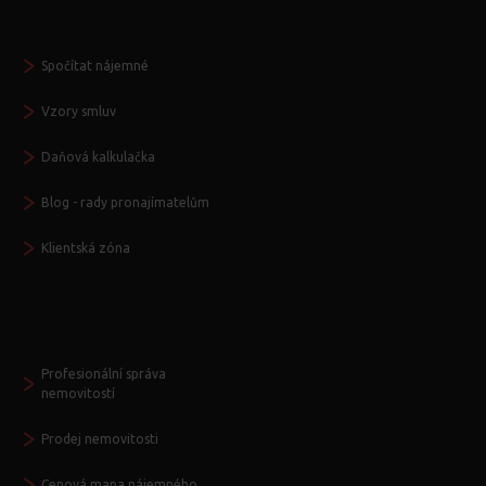
Vždy po ruce
Spočítat nájemné
Vzory smluv
Daňová kalkulačka
Blog - rady pronajímatelům
Klientská zóna
Další služby
Profesionální správa
nemovitostí
Prodej nemovitosti
Cenová mapa nájemného