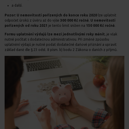
a další.
Pozor:
U nemovitostí pořízených
do konce roku 2020
lze uplatnit
odpočet úroků z úvěru až do výše
300 000 Kč ročně
.
U nemovitostí
pořízených
od roku 2021
je tento limit snížen na
150 000 Kč ročně
.
Formu uplatnění výdajů lze mezi jednotlivými roky měnit
, je však
nutné počítat s dodatečnou administrativou. Při změně způsobu
uplatnění výdajů je nutné podat dodatečné daňové přiznání a upravit
základ daně dle § 23 odst. 8 písm. b) bodu 2 Zákona o daních z příjmů.