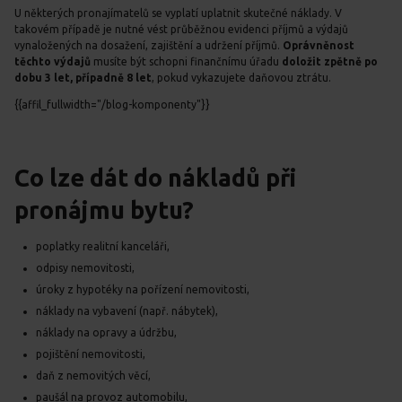
U některých pronajímatelů se vyplatí uplatnit skutečné náklady. V
takovém případě je nutné vést průběžnou evidenci příjmů a výdajů
vynaložených na dosažení, zajištění a udržení příjmů.
Oprávněnost
těchto výdajů
musíte být schopni finančnímu úřadu
doložit zpětně po
dobu
3 let
, případně
8 let
, pokud vykazujete daňovou ztrátu.
{{affil_fullwidth="/blog-komponenty"}}
Co lze dát do nákladů při
pronájmu bytu?
poplatky realitní kanceláři,
odpisy nemovitosti,
úroky z hypotéky na pořízení nemovitosti,
náklady na vybavení (např. nábytek),
náklady na opravy a údržbu,
pojištění nemovitosti,
daň z nemovitých věcí,
paušál na provoz automobilu,