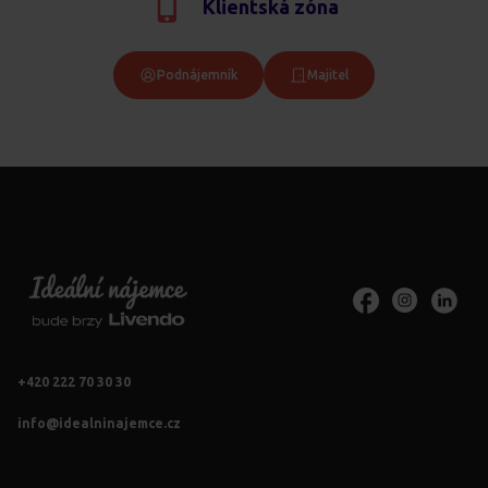
Klientská zóna
Podnájemník
Majitel
+420 222 70 30 30
info@idealninajemce.cz