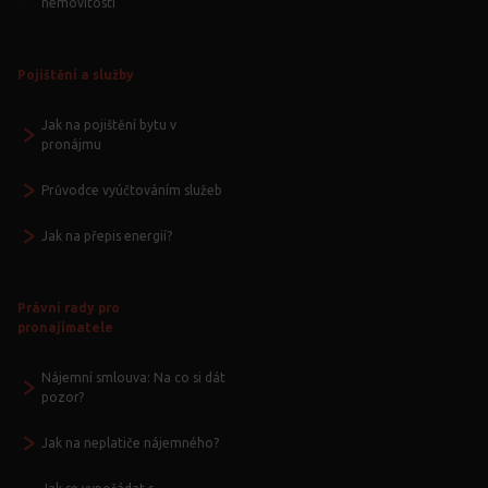
nemovitostí
Pojištění a služby
Jak na pojištění bytu v
pronájmu
Průvodce vyúčtováním služeb
Jak na přepis energií?
Právní rady pro
pronajímatele
Nájemní smlouva: Na co si dát
pozor?
Jak na neplatiče nájemného?