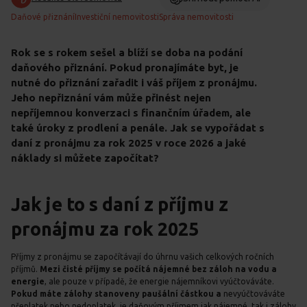
Daňové přiznání
Investiční nemovitosti
Správa nemovitosti
Rok se s rokem sešel a blíží se doba na podání
daňového přiznání. Pokud pronajímáte byt, je
nutné do přiznání zařadit i váš příjem z pronájmu.
Jeho nepřiznání vám může přinést nejen
nepříjemnou konverzaci s finančním úřadem, ale
také úroky z prodlení a penále. Jak se vypořádat s
daní z pronájmu za rok 2025 v roce 2026 a jaké
náklady si můžete započítat?
Jak je to s daní z příjmu z
pronájmu za rok 2025
Příjmy z pronájmu se započítávají do úhrnu vašich celkových ročních
příjmů.
Mezi čisté příjmy se počítá nájemné bez záloh na vodu a
energie
, ale pouze v případě, že energie nájemníkovi vyúčtováváte.
Pokud máte zálohy stanoveny paušální částkou a
nevyúčtováváte
přeplatek nebo nedoplatek, je daňovým příjmem jak nájemné, tak i zálohy