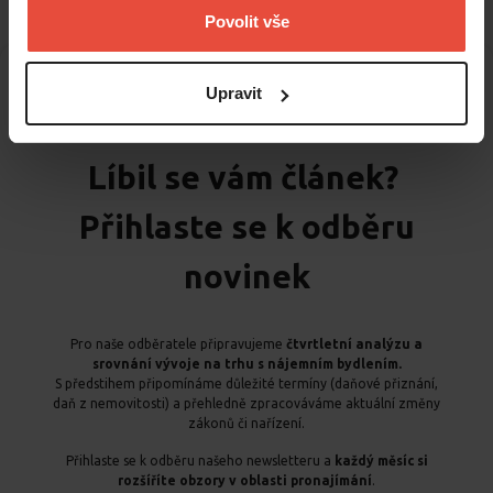
Povolit vše
Upravit
Líbil se vám článek?
Přihlaste se k odběru
novinek
Pro naše odběratele připravujeme
čtvrtletní analýzu a
srovnání vývoje na trhu s nájemním bydlením.
S předstihem připomínáme důležité termíny (daňové přiznání,
daň z nemovitosti) a přehledně zpracováváme aktuální změny
zákonů či nařízení.
Přihlaste se k odběru našeho newsletteru a
každý měsíc si
rozšíříte obzory v oblasti pronajímání
.