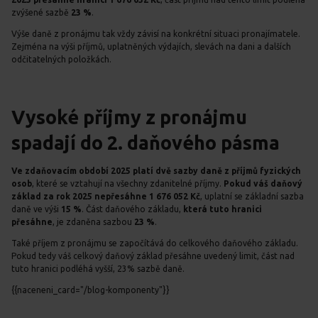
zvýšené sazbě
23 %
.
Výše daně z pronájmu tak vždy závisí na konkrétní situaci pronajímatele.
Zejména na výši příjmů, uplatněných výdajích, slevách na dani a dalších
odčitatelných položkách.
Vysoké příjmy z pronájmu
spadají do 2. daňového pásma
Ve zdaňovacím období 2025 platí dvě sazby daně z příjmů fyzických
osob
, které se vztahují na všechny zdanitelné příjmy.
Pokud váš daňový
základ za rok 2025 nepřesáhne
1 676 052 Kč
, uplatní se základní sazba
daně ve výši
15 %
. Část daňového základu,
která tuto hranici
přesáhne
, je zdaněna sazbou
23 %
.
Také příjem z pronájmu se započítává do celkového daňového základu.
Pokud tedy váš celkový daňový základ přesáhne uvedený limit, část nad
tuto hranici podléhá vyšší, 23% sazbě daně.
{{naceneni_card="/blog-komponenty"}}