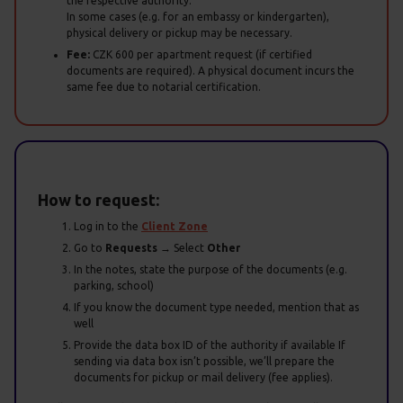
the respective authority.
In some cases (e.g. for an embassy or kindergarten),
physical delivery or pickup may be necessary.
Fee:
CZK 600 per apartment request (if certified
documents are required). A physical document incurs the
same fee due to notarial certification.
How to request:
Log in to the
Client Zone
Go to
Requests
→ Select
Other
In the notes, state the purpose of the documents (e.g.
parking, school)
If you know the document type needed, mention that as
well
Provide the data box ID of the authority if available If
sending via data box isn’t possible, we’ll prepare the
documents for pickup or mail delivery (fee applies).