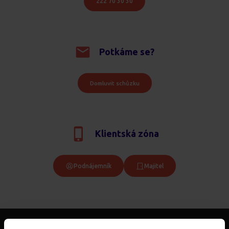
222 70 30 30
Potkáme se?
Domluvit schůzku
Klientská zóna
Podnájemník
Majitel