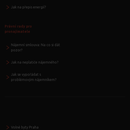
Jak na přepis energií?
Právní rady pro
pronajímatele
Nájemní smlouva: Na co si dát
pozor?
Jak na neplatiče nájemného?
Jak se vypořádat s
problémovým nájemníkem?
Volné byty Praha