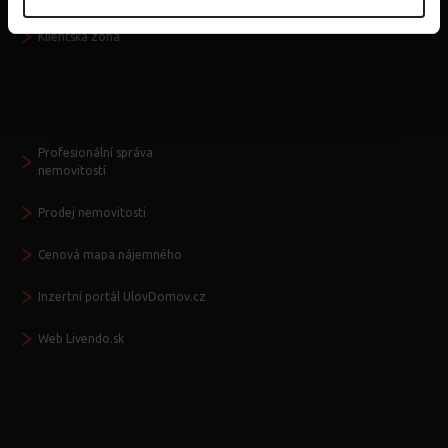
Klientská zóna
Další služby
Profesionální správa
nemovitostí
Prodej nemovitosti
Cenová mapa nájemného
Inzertní portál UlovDomov.cz
Web Livendo.sk
Seznamte se