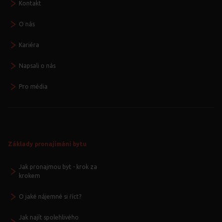
Kontakt
O nás
Kariéra
Napsali o nás
Pro média
Základy pronajímání bytu
Jak pronajmou byt - krok za
krokem
O jaké nájemné si říct?
Jak najít spolehlivého