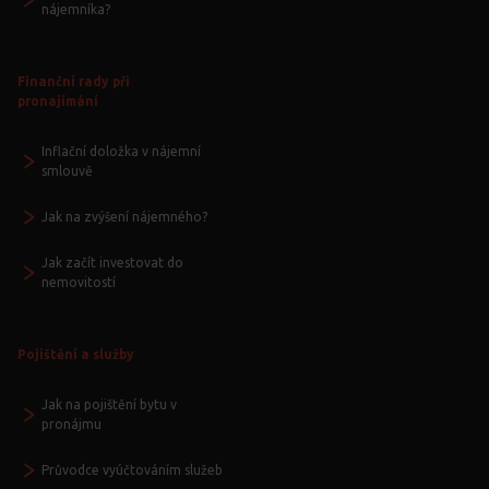
nájemníka?
Finanční rady při
pronajímání
Inflační doložka v nájemní
smlouvě
Jak na zvýšení nájemného?
Jak začít investovat do
nemovitostí
Pojištění a služby
Jak na pojištění bytu v
pronájmu
Průvodce vyúčtováním služeb