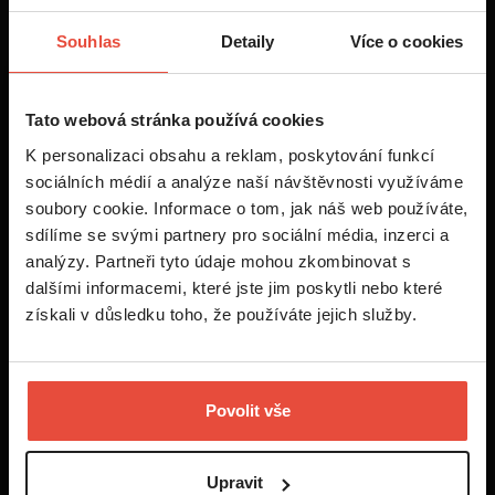
Souhlas
Detaily
Více o cookies
Tato webová stránka používá cookies
K personalizaci obsahu a reklam, poskytování funkcí
+420 222 70 30 30
sociálních médií a analýze naší návštěvnosti využíváme
soubory cookie. Informace o tom, jak náš web používáte,
info@idealninajemce.cz
sdílíme se svými partnery pro sociální média, inzerci a
analýzy. Partneři tyto údaje mohou zkombinovat s
dalšími informacemi, které jste jim poskytli nebo které
Vždy po ruce
získali v důsledku toho, že používáte jejich služby.
Spočítat nájemné
Vzory smluv
Povolit vše
Daňová kalkulačka
Upravit
Blog - rady pronajímatelům