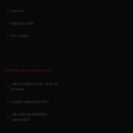
Kariéra
Napsali o nás
Pro média
Základy pronajímání bytu
Jak pronajmou byt - krok za
krokem
O jaké nájemné si říct?
Jak najít spolehlivého
nájemníka?