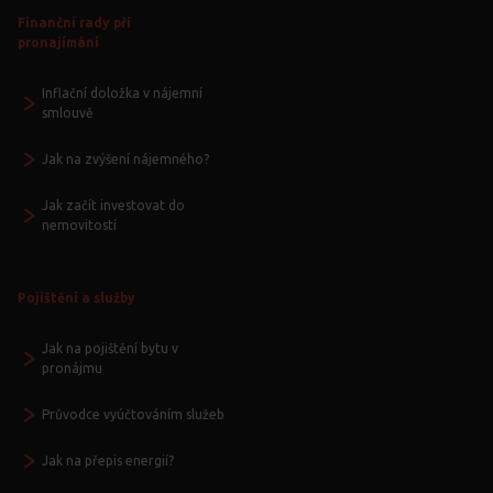
Finanční rady při
pronajímání
Inflační doložka v nájemní
smlouvě
Jak na zvýšení nájemného?
Jak začít investovat do
nemovitostí
Pojištění a služby
Jak na pojištění bytu v
pronájmu
Průvodce vyúčtováním služeb
Jak na přepis energií?