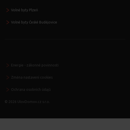
Volné byty Plzeň
Volné byty České Budějovice
Energie - zákonné povinnosti
Změna nastavení cookies
Ochrana osobních údajů
© 2026 UlovDomov.cz s.r.o.