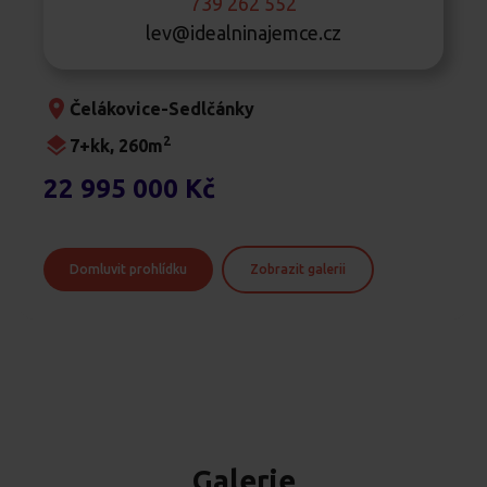
739 262 552
lev@idealninajemce.cz
Čelákovice-Sedlčánky
2
7+kk, 260m
22 995 000 Kč
Domluvit prohlídku
Zobrazit galerii
Galerie