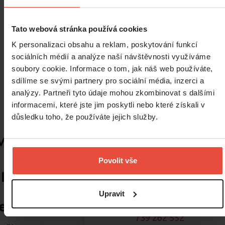
Tento dům představuje ideální kombinaci vysokého standardu,
promyšleného designu a praktického zázemí pro rodinný život.
Tato webová stránka používá cookies
K personalizaci obsahu a reklam, poskytování funkcí
Těším se na osobní setkání v Sedlčánkách.
sociálních médií a analýze naší návštěvnosti využíváme
soubory cookie. Informace o tom, jak náš web používáte,
sdílíme se svými partnery pro sociální média, inzerci a
analýzy. Partneři tyto údaje mohou zkombinovat s dalšími
informacemi, které jste jim poskytli nebo které získali v
důsledku toho, že používáte jejich služby.
Máte zájem
o osobní
Povolit vše
prohlídku
této
Upravit
Tereza Lev
emovitosti?
739 262 552