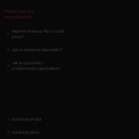
Právní rady pro
pronajímatele
Nájemní smlouva: Na co si dát
pozor?
Jak na neplatiče nájemného?
Jak se vypořádat s
problémovým nájemníkem?
Volné byty Praha
Volné byty Brno