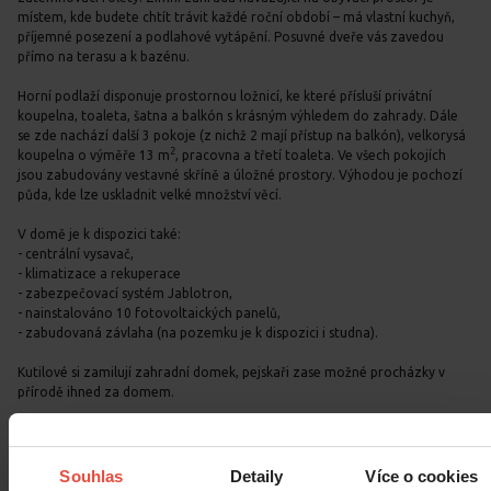
místem, kde budete chtít trávit každé roční období – má vlastní kuchyň,
příjemné posezení a podlahové vytápění. Posuvné dveře vás zavedou
přímo na terasu a k bazénu.
Horní podlaží disponuje prostornou ložnicí, ke které přísluší privátní
koupelna, toaleta, šatna a balkón s krásným výhledem do zahrady. Dále
se zde nachází další 3 pokoje (z nichž 2 mají přístup na balkón), velkorysá
2
koupelna o výměře 13 m
, pracovna a třetí toaleta. Ve všech pokojích
jsou zabudovány vestavné skříně a úložné prostory. Výhodou je pochozí
půda, kde lze uskladnit velké množství věcí.
V domě je k dispozici také:
- centrální vysavač,
- klimatizace a rekuperace
- zabezpečovací systém Jablotron,
- nainstalováno 10 fotovoltaických panelů,
- zabudovaná závlaha (na pozemku je k dispozici i studna).
Kutilové si zamilují zahradní domek, pejskaři zase možné procházky v
přírodě ihned za domem.
Lokalita Sedlčánky nabízí klid, přírodu a zároveň výbornou dostupnost –
do Prahy se autem dostanete za 20 minut, do Brandýsa nad Labem za 15
minut. Kompletní občanská vybavenost je v nedalekých Čelákovicích
Souhlas
Detaily
Více o cookies
(školky, školy, gymnázium, lékaři, obchody) jen 5 minut autem.