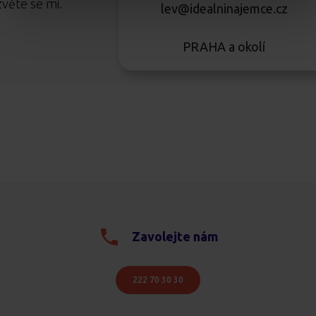
věte se mi.
lev@idealninajemce.cz
PRAHA a okolí
Zavolejte nám
222 70 30 30