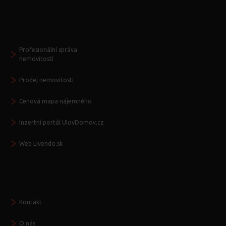
Další služby
Profesionální správa
nemovitostí
Prodej nemovitosti
Cenová mapa nájemného
Inzertní portál UlovDomov.cz
Web Livendo.sk
Seznamte se
Kontakt
O nás