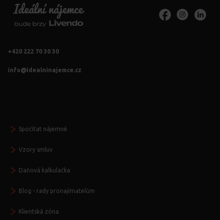
+420 222 70 30 30
info@idealninajemce.cz
Vždy po ruce
Spočítat nájemné
Vzory smluv
Daňová kalkulačka
Blog - rady pronajímatelům
Klientská zóna