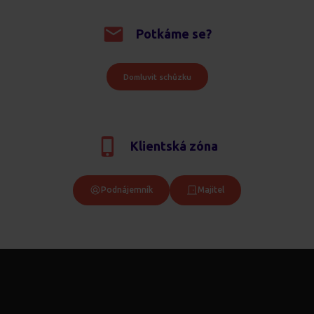
Potkáme se?
Domluvit schůzku
Klientská zóna
Podnájemník
Majitel