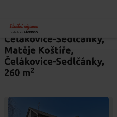
Rodinný dům 7+kk
Čelákovice-Sedlčánky,
Matěje Koštíře,
Čelákovice-Sedlčánky,
2
260 m