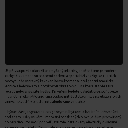
Už při vstupu vás okouzlí promyšlený interiér, jehož srdcem je moderní
kuchyně s kamennou pracovní deskou a spotřebiči značky De Dietrich.
Nechybí zde vestavný kávovar, konvektomat a inteligentní americká
lednice s ledovačem a dotykovou obrazovkou, na které si zobrazíte
recept nebo si pustíte hudbu. Při vaření budete ovládat digestoř pouze
mávnutím ruky. Milovníci vína budou mít dostatek místa na uložení svých
vinných skvostů v prostorné zabudované vinotéce.
Obývací část je vybavena designovým nábytkem a kvalitními dřevěnými
podlahami. Díky velkému množství prosklených ploch je dům prosvětlený
po celý den. Pro větší pohodlí jsou zde instalovány elektricky ovládané
zatemňovací rolety. Zimní zahrada navazující na obývací prostor je