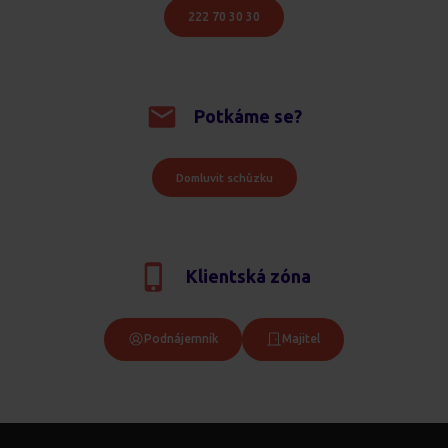
222 70 30 30
Potkáme se?
Domluvit schůzku
Klientská zóna
Podnájemník
Majitel