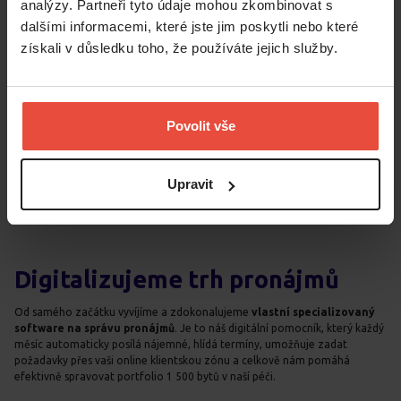
analýzy. Partneři tyto údaje mohou zkombinovat s
dalšími informacemi, které jste jim poskytli nebo které
získali v důsledku toho, že používáte jejich služby.
Povolit vše
Upravit
Digitalizujeme trh pronájmů
Od samého začátku vyvíjíme a zdokonalujeme
vlastní specializovaný
software na správu pronájmů
. Je to náš digitální pomocník, který každý
měsíc automaticky posílá nájemné, hlídá termíny, umožňuje zadat
požadavky přes vaši online klientskou zónu a celkově nám pomáhá
efektivně spravovat portfolio 1 500 bytů v naší péči.