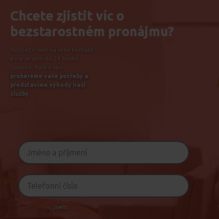
Chcete zjistit víc o
bezstarostném pronájmu?
Nechejte nám na sebe kontakt
a my se vám do 24 hodin
ozveme. Rádi s vámi
probereme vaše potřeby a
představíme výhody naší
služby
.
Jsem: