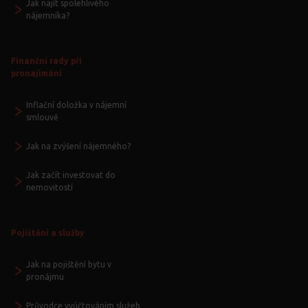
Jak najít spolehlivého
nájemníka?
Finanční rady při
pronajímání
Inflační doložka v nájemní
smlouvě
Jak na zvýšení nájemného?
Jak začít investovat do
nemovitostí
Pojištění a služby
Jak na pojištění bytu v
pronájmu
Průvodce vyúčtováním služeb