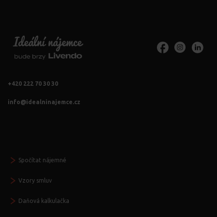
+420 222 70 30 30
info@idealninajemce.cz
Vždy po ruce
Spočítat nájemné
Vzory smluv
Daňová kalkulačka