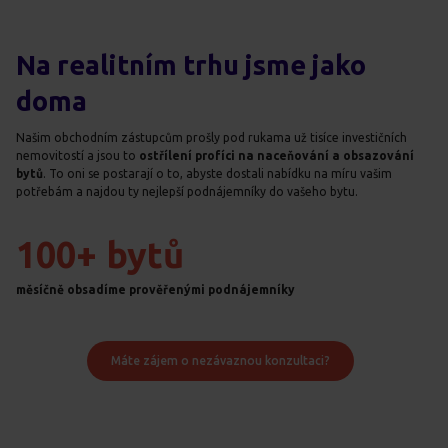
Na realitním trhu jsme jako
doma
Našim obchodním zástupcům prošly pod rukama už tisíce investičních
nemovitostí a jsou to
ostřílení profíci na naceňování a obsazování
bytů
. To oni se postarají o to, abyste dostali nabídku na míru vašim
potřebám a najdou ty nejlepší podnájemníky do vašeho bytu.
100+ bytů
měsíčně obsadíme prověřenými podnájemníky
Máte zájem o nezávaznou konzultaci?