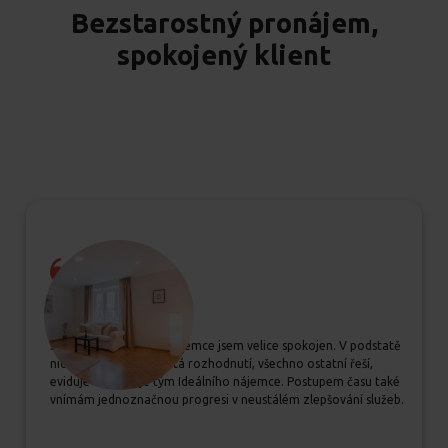
Bezstarostný pronájem,
spokojený klient
Se službou Ideálního nájemce jsem velice spokojen. V podstatě
nic neřeším, jen důležitá rozhodnutí, všechno ostatní řeší,
eviduje a zajišťuje tým Ideálního nájemce. Postupem času také
vnímám jednoznačnou progresi v neustálém zlepšování služeb.