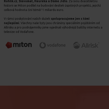
Rohlík.cz
,
Slevomat, Heureka a Dáme Jídlo
. Za svou dvacetiletou
historii se Miton podílel na budování desítek úspěšných projektů, jejichž
celková hodnota činí téměř 1 miliardu euro.
V rámci poskytování našich služeb
spolupracujeme jen s těmi
nejlepšími
. Všechny naše byty jsou chráněny speciálním pojištěním od
Allrisku a pro podnájemníky jsme vyjednali výhodnější balíčky internetu a
televize od Vodafone.