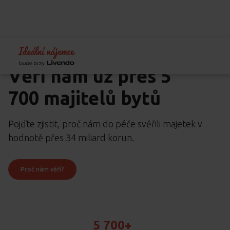
Home
Pronajímám
Proč pronajímat s námi
Věří nám už přes 5
700 majitelů bytů
Pojďte zjistit, proč nám do péče svěřili majetek v
hodnotě přes 34 miliard korun.
Proč nám věří?
5 700+