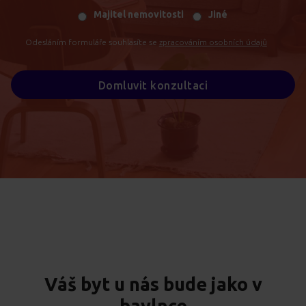
Majitel nemovitosti
Jiné
Odesláním formuláře souhlasíte se
zpracováním osobních údajů
Domluvit konzultaci
Váš byt u nás bude jako v