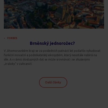
FORBES
Brněnský jednorožec?
V Jihomoravském kraji se za posledních patnáct let podařilo vybudovat
funkční inovační a podnikatelský ekosystém, který neustále nabírá na
síle. A v rámci dostupných dat se může srovnávat i se zkušenými
„žraloky“ v zahraničí.
Další články