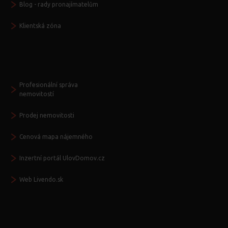
Blog - rady pronajímatelům
Klientská zóna
Další služby
Profesionální správa
nemovitostí
Prodej nemovitosti
Cenová mapa nájemného
Inzertní portál UlovDomov.cz
Web Livendo.sk
Seznamte se