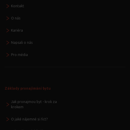
Kontakt
O nás
Kariéra
Napsali o nás
Pro média
Základy pronajímání bytu
Jak pronajmou byt - krok za
krokem
O jaké nájemné si říct?