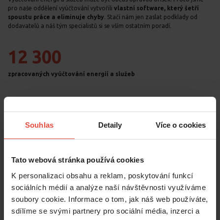
pro naše oddělení vyúčtování vytvořili
vlastní software, který šetří
spoustu práce a eliminuje chyby
. Stačí nám jen zaslat podklady od
dodavatelů a náš tým specialistů si se vším ostatním poradí.
12 300
zpracovaných vyúčtování energií a služeb
Souhlas
Detaily
Více o cookies
Tato webová stránka používá cookies
K personalizaci obsahu a reklam, poskytování funkcí
sociálních médií a analýze naší návštěvnosti využíváme
soubory cookie. Informace o tom, jak náš web používáte,
sdílíme se svými partnery pro sociální média, inzerci a