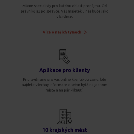
Máme specialisty pro každou oblast pronájmu. Od
právníků až po správce. Váš majetek u nás bude jako
v bavlnce.
Více o našich týmech
Aplikace pro klienty
Připravili jsme pro vás online klientskou zónu, kde
najdete všechny informace o svém bytě na jednom
místě a na pár kliknutí.
10 krajských měst