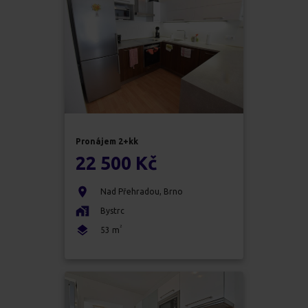
Pronájem
2+kk
22 500 Kč
Nad Přehradou
,
Brno
Bystrc
2
53
m