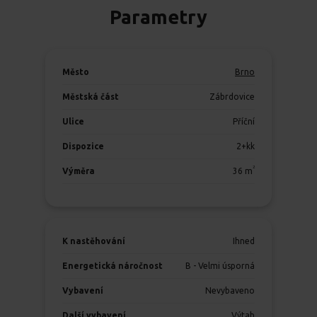
Parametry
Město
Brno
Městská část
Zábrdovice
Ulice
Příční
Dispozice
2+kk
2
Výměra
36
m
K nastěhování
Ihned
Energetická náročnost
B - Velmi úsporná
Vybavení
Nevybaveno
Další vybavení
Výtah