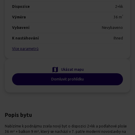
Dispozice
2+kk
2
Výměra
36
m
Vybavení
Nevybaveno
K nastěhování
Ihned
Více parametrů
Ukázat mapu
Domluvit prohlídku
Popis bytu
Nabízíme k podnájmu zcela nový byt o dispozici 2+kk a podlahové ploše
36 m² + balkon 9 m², který se nachází v 7. patře moderní novostavby na