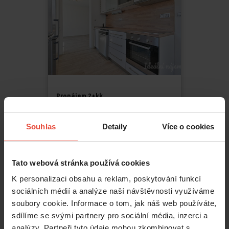
Pronájem
2+kk
21 500 Kč
Souhlas
Detaily
Více o cookies
Masná
,
Brno
Trnitá
2
Tato webová stránka používá cookies
47
m
K personalizaci obsahu a reklam, poskytování funkcí
sociálních médií a analýze naší návštěvnosti využíváme
soubory cookie. Informace o tom, jak náš web používáte,
sdílíme se svými partnery pro sociální média, inzerci a
analýzy. Partneři tyto údaje mohou zkombinovat s