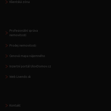
Klientská zóna
Další služby
Profesionální správa
nemovitostí
Prodej nemovitosti
Cenová mapa nájemného
Inzertní portál UlovDomov.cz
Web Livendo.sk
Seznamte se
Kontakt