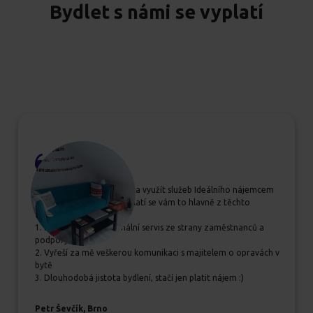
Bydlet s námi se vyplatí
Pokud se rozhodujete, zda využít služeb Ideálního nájemcem
určitě jim dejte šanci, vyplatí se vám to hlavně z těchto
důvodů:
1. Příjemný a profesionální servis ze strany zaměstnanců a
podpory
2. Vyřeší za mě veškerou komunikaci s majitelem o opravách v
bytě
3. Dlouhodobá jistota bydlení, stačí jen platit nájem :)
Petr Ševčík, Brno