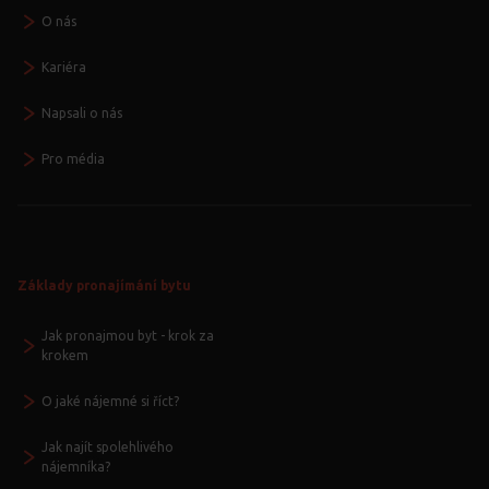
O nás
Kariéra
Napsali o nás
Pro média
Základy pronajímání bytu
Jak pronajmou byt - krok za
krokem
O jaké nájemné si říct?
Jak najít spolehlivého
nájemníka?