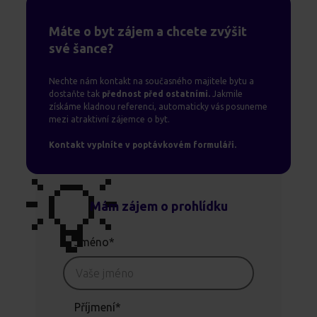
Máte o byt zájem a chcete zvýšit
své šance?
Nechte nám kontakt na současného majitele bytu a
dostaňte tak
přednost před ostatními.
Jakmile
získáme kladnou referenci, automaticky vás posuneme
mezi atraktivní zájemce o byt.
Kontakt vyplníte v poptávkovém formuláři.
💡
Mám zájem o prohlídku
Jméno*
Příjmení*