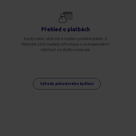
Přehled o platbách
Každý měsíc obdržíte e-mailem přehled plateb. V
klientské zóně najdete informace o podnájemném i
zálohách na služby a energie.
Výhody pohodového bydlení