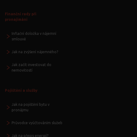
Finanční rady při
pronajímání
Inflační doložka v nájemní
smlouvě
Jak na zvýšení nájemného?
Jak začít investovat do
nemovitostí
Pojištění a služby
Jak na pojištění bytu v
pronájmu
Průvodce vyúčtováním služeb
Jak na přepis energií?