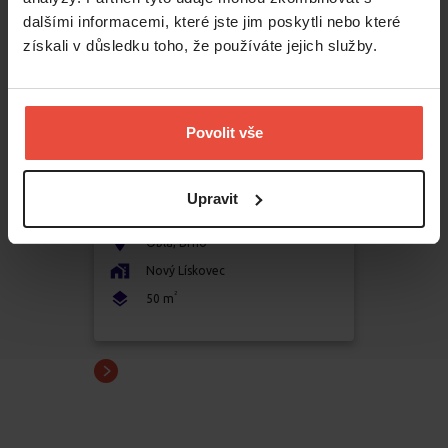
dalšími informacemi, které jste jim poskytli nebo které
získali v důsledku toho, že používáte jejich služby.
Povolit vše
Pronájem
2+kk
19 500 Kč
Upravit
Oblá
,
Brno
Nový Lískovec
2
50
m