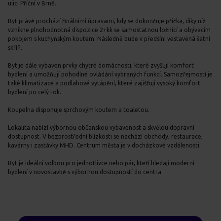
ulici Příční v Brně.
Byt právě prochází finálními úpravami, kdy se dokončuje příčka, díky níž
vznikne plnohodnotná dispozice 2+kk se samostatnou ložnicí a obývacím
pokojem s kuchyňským koutem. Následně bude v předsíni vestavěná šatní
skříň.
Byt je dále vybaven prvky chytré domácnosti, které zvyšují komfort
bydlení a umožňují pohodlné ovládání vybraných funkcí. Samozřejmostí je
také klimatizace a podlahové vytápění, které zajišťují vysoký komfort
bydlení po celý rok.
Koupelna disponuje sprchovým koutem a toaletou.
Lokalita nabízí výbornou občanskou vybavenost a skvělou dopravní
dostupnost. V bezprostřední blízkosti se nachází obchody, restaurace,
kavárny i zastávky MHD. Centrum města je v docházkové vzdálenosti.
Byt je ideální volbou pro jednotlivce nebo pár, kteří hledají moderní
bydlení v novostavbě s výbornou dostupností do centra.