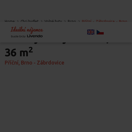
Home
Chci bydlet
Volné byty
Brno
Příční
-
Zábrdovice
-
Brno
Pronájem bytu
2+kk,
2
36 m
Příční, Brno - Zábrdovice