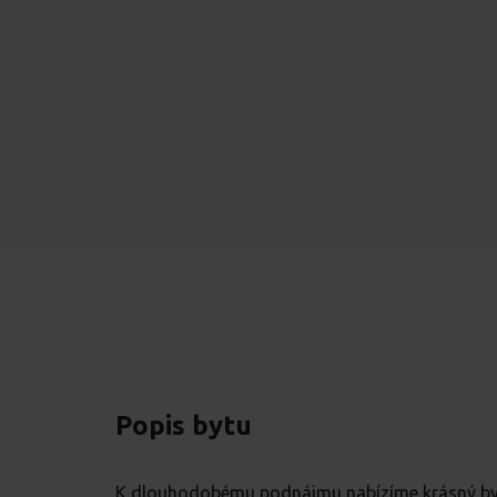
Popis bytu
K dlouhodobému podnájmu nabízíme krásný byt 