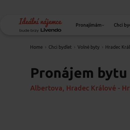
Pronajímám
Chci by
Home
Chci bydlet
Volné byty
Hradec Krá
Pronájem bytu
Albertova, Hradec Králové - H