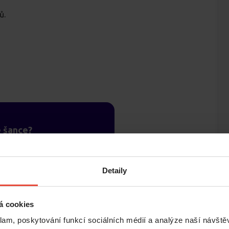
ů.
é šance?
e bytu a dostaňte tak
 kladnou referenci,
Detaily
zájemce o byt.
á cookies
ři.
klam, poskytování funkcí sociálních médií a analýze naší návšt