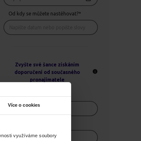
Od kdy se můžete nastěhovat?*
Zvyšte své šance získáním
doporučení od současného
pronajímatele
Jméno
Více o cookies
E-mail
ěvnosti využíváme soubory