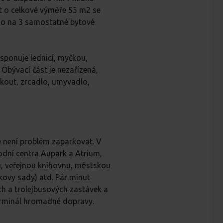
yt o celkové výměře 55 m2 se
ho na 3 samostatné bytové
isponuje lednicí, myčkou,
 Obývací část je nezařízená,
 kout, zrcadlo, umyvadlo,
de není problém zaparkovat. V
dní centra Aupark a Atrium,
ou, veřejnou knihovnu, městskou
skovy sady) atd. Pár minut
h a trolejbusových zastávek a
terminál hromadné dopravy.