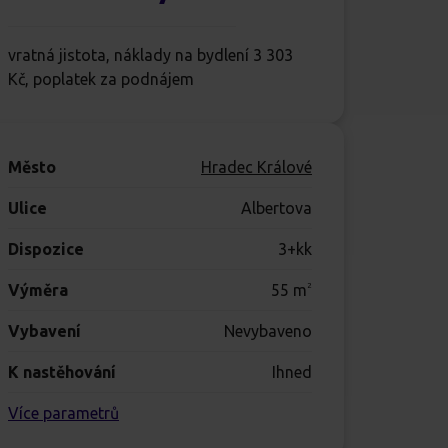
vratná jistota, náklady na bydlení 3 303
Kč, poplatek za podnájem
Město
Hradec Králové
Ulice
Albertova
Dispozice
3+kk
Výměra
55
m
2
Vybavení
Nevybaveno
K nastěhování
Ihned
Více parametrů