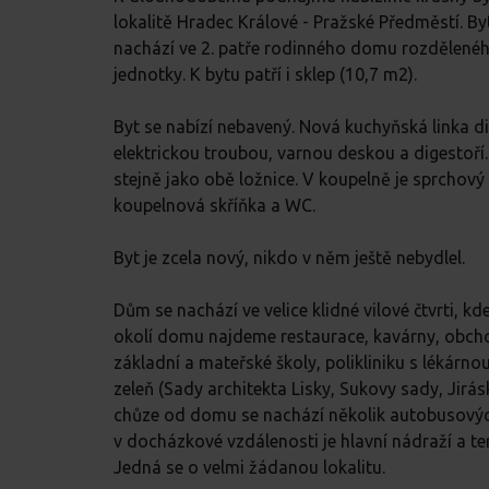
lokalitě Hradec Králové - Pražské Předměstí. B
nachází ve 2. patře rodinného domu rozdělené
jednotky. K bytu patří i sklep (10,7 m2).
Byt se nabízí nebavený. Nová kuchyňská linka d
elektrickou troubou, varnou deskou a digestoří.
stejně jako obě ložnice. V koupelně je sprchový
koupelnová skříňka a WC.
Byt je zcela nový, nikdo v něm ještě nebydlel.
Dům se nachází ve velice klidné vilové čtvrti, k
okolí domu najdeme restaurace, kavárny, obcho
základní a mateřské školy, polikliniku s lékárn
zeleň (Sady architekta Lisky, Sukovy sady, Jirá
chůze od domu se nachází několik autobusovýc
v docházkové vzdálenosti je hlavní nádraží a 
Jedná se o velmi žádanou lokalitu.