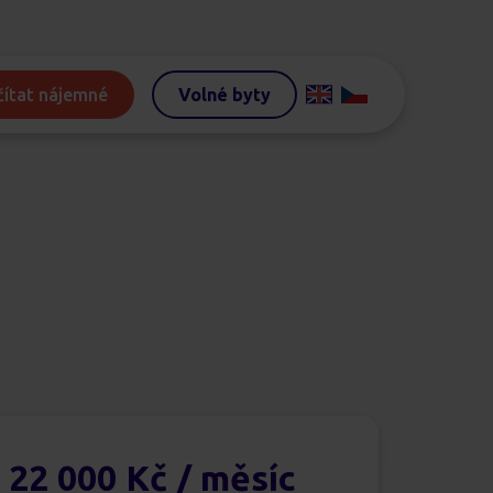
ítat nájemné
Volné byty
22 000 Kč
/ měsíc