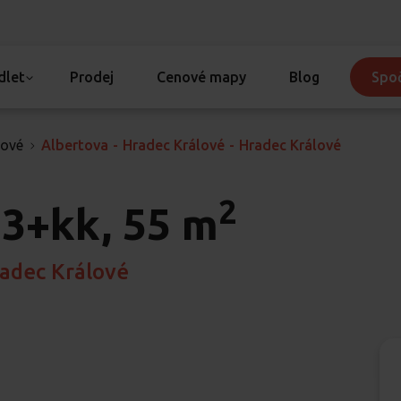
dlet
Prodej
Cenové mapy
Blog
Spoč
lové
Albertova
-
Hradec Králové
-
Hradec Králové
2
3+kk, 55 m
radec Králové