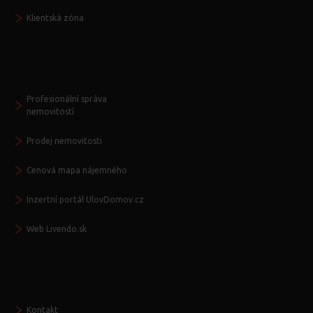
Klientská zóna
Další služby
Profesionální správa
nemovitostí
Prodej nemovitosti
Cenová mapa nájemného
Inzertní portál UlovDomov.cz
Web Livendo.sk
Seznamte se
Kontakt