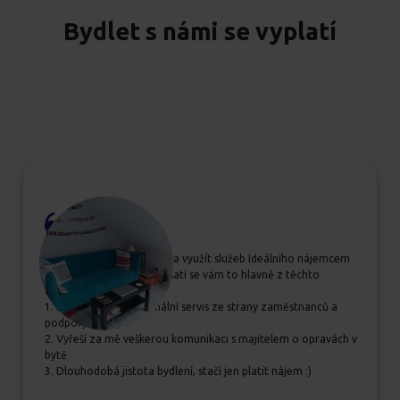
Bydlet s námi se vyplatí
Pokud se rozhodujete, zda využít služeb Ideálního nájemcem
určitě jim dejte šanci, vyplatí se vám to hlavně z těchto
důvodů:
1. Příjemný a profesionální servis ze strany zaměstnanců a
podpory
2. Vyřeší za mě veškerou komunikaci s majitelem o opravách v
bytě
3. Dlouhodobá jistota bydlení, stačí jen platit nájem :)