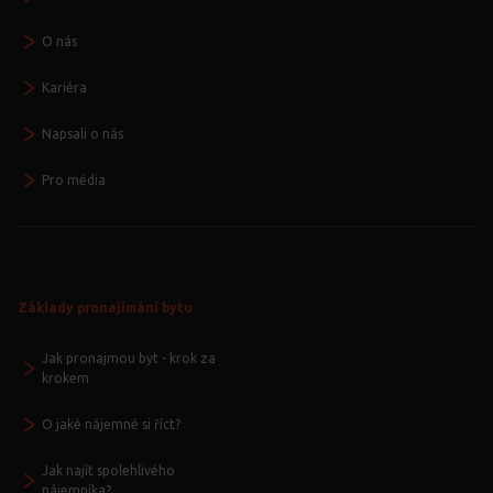
O nás
Kariéra
Napsali o nás
Pro média
Základy pronajímání bytu
Jak pronajmou byt - krok za
krokem
O jaké nájemné si říct?
Jak najít spolehlivého
nájemníka?