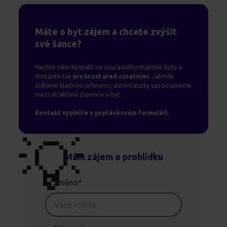
Máte o byt zájem a chcete zvýšit
své šance?
Nechte nám kontakt na současného majitele bytu a
dostaňte tak
přednost před ostatními.
Jakmile
získáme kladnou referenci, automaticky vás posuneme
mezi atraktivní zájemce o byt.
Kontakt vyplníte v poptávkovém formuláři.
💡
Mám zájem o prohlídku
Jméno*