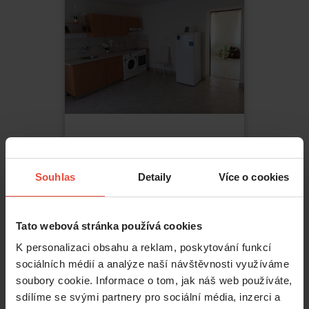
Pronájem
1+1
8 500 Kč
Souhlas
Detaily
Více o cookies
Hostkovice
,
Tršice
Hostkovice
Tato webová stránka používá cookies
2
48
m
K personalizaci obsahu a reklam, poskytování funkcí
sociálních médií a analýze naší návštěvnosti využíváme
soubory cookie. Informace o tom, jak náš web používáte,
sdílíme se svými partnery pro sociální média, inzerci a