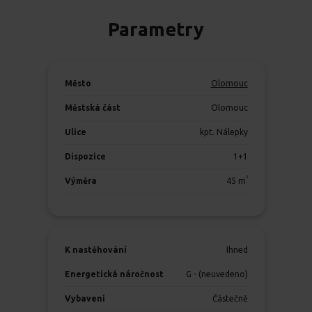
Parametry
Město
Olomouc
Městská část
Olomouc
Ulice
kpt. Nálepky
Dispozice
1+1
2
Výměra
45
m
K nastěhování
Ihned
Energetická náročnost
G - (neuvedeno)
Vybavení
Částečně