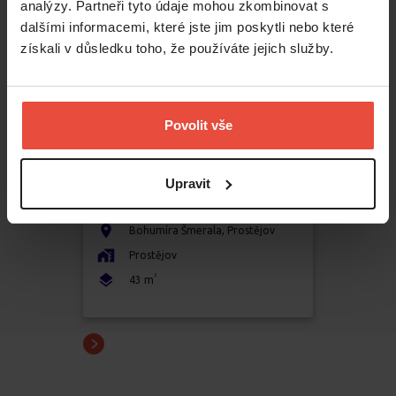
analýzy. Partneři tyto údaje mohou zkombinovat s
dalšími informacemi, které jste jim poskytli nebo které
získali v důsledku toho, že používáte jejich služby.
Povolit vše
Pronájem
1+1
Upravit
11 000 Kč
Bohumíra Šmerala
,
Prostějov
Prostějov
2
43
m