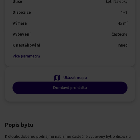
Ulice
kpt. Nálepky
Dispozice
1+1
2
Výměra
45
m
Vybavení
Částečně
K nastěhování
Ihned
Více parametrů
Ukázat mapu
Domluvit prohlídku
Popis bytu
K dlouhodobému podnájmu nabízíme částečně vybavený byt o dispozici