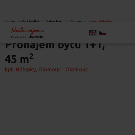
Home
Chci bydlet
Volné byty
Olomouc
kpt. Nálepky
-
Olomouc
-
Olomouc
Pronájem bytu
1+1,
2
45 m
kpt. Nálepky, Olomouc - Olomouc