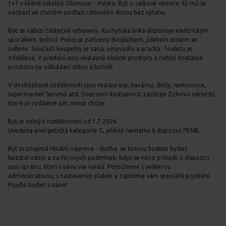
1+1 v klidné lokalitě Olomouc - město. Byt o celkové výměře 45 m2 se
nachází ve čtvrtém podlaží cihlového domu bez výtahu.
Byt se nabízí částečně vybavený. Kuchyňská linka disponuje elektrickým
sporákem, lednicí. Pokoj je zařízený dvojlůžkem, jídelním stolem se
židlemi. Součástí koupelny je vana, umyvadlo a pračka. Toaleta je
oddělená. V předsíni jsou vestavné úložné prostory a nabízí dostatek
prostoru na odkládací stěnu a botník.
V docházkové vzdálenosti jsou restaurace, kavárny, školy, nemocnice,
supermarket Senimo atd. Dopravní dostupnost zajišťuje Žižkovo náměstí,
které je vzdálené pět minut chůze.
Byt je volný k nastěhování od 1.7.2026.
Uvedena energetická kategorie G, jelikož nemáme k dispozici PENB.
Byt pronajímá Ideální nájemce - služba, se kterou budete bydlet
bezstarostně a za férových podmínek. Když se něco přihodí, k dispozici
jsou správci, kteří s vámi vše vyřeší. Pomůžeme s veškerou
administrativou, s nastavením plateb a zajistíme vám speciální pojištění.
Pojďte bydlet s námi!