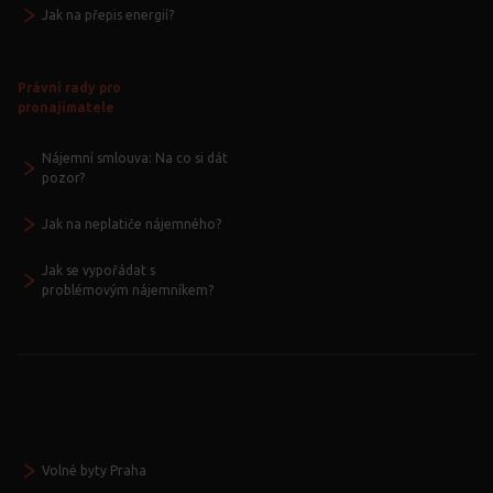
Jak na přepis energií?
Právní rady pro
pronajímatele
Nájemní smlouva: Na co si dát
pozor?
Jak na neplatiče nájemného?
Jak se vypořádat s
problémovým nájemníkem?
Volné byty Praha