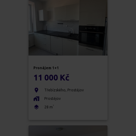
Pronájem
1+1
11 000 Kč
Třebízského
,
Prostějov
Prostějov
2
28
m