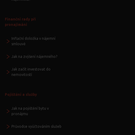
Finanční rady při
pronajímání
Inflační doložka v nájemní
smlouvě
Jak na zvýšení nájemného?
Jak začít investovat do
nemovitostí
Pojištění a služby
Jak na pojištění bytu v
pronájmu
Průvodce vyúčtováním služeb