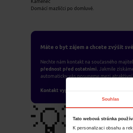
Kamenec
Domácí mazlíčci po domluvě.
Máte o byt zájem a chcete zvýšit sv
Nechte nám kontakt na současného majitel
přednost před ostatními.
Jakmile získáme
automaticky vás posuneme mezi atraktivní 
Kontakt vyplníte v poptávkovém formulá
Souhlas
💡
Tato webová stránka použív
K personalizaci obsahu a re