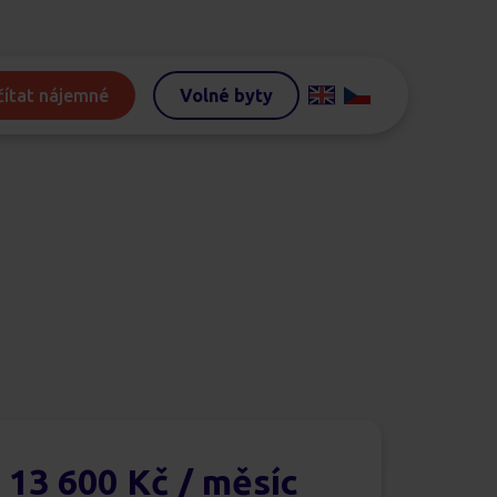
ítat nájemné
Volné byty
13 600 Kč
/ měsíc