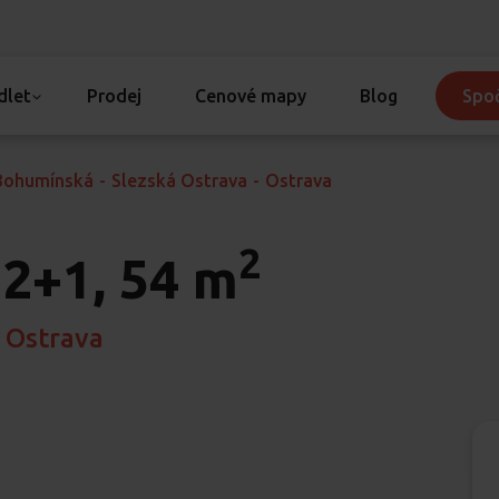
dlet
Prodej
Cenové mapy
Blog
Spoč
Bohumínská
-
Slezská Ostrava
-
Ostrava
2
2+1, 54 m
 Ostrava