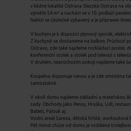
v klidné lokalitě Ostrava-Slezská Ostrava na ul
výměře 54 m² a nachází se v 10. podlaží panel
Nabízí se částečně vybavený a je připraven ihne
V kuchyni je k dispozici plynový sporák, elektric
Z kuchyně se dostaneme na balkon. Průchozí po
Ostravu, zde také najdeme rozkládací postel, dv
konferenční stolek a stolek pod televizí s televizí
V druhém, neprůchozím pokoji najdeme také ša
Koupelna disponuje vanou a je zde umístěna ta
samostatně.
V okolí domu najdeme základní a mateřskou šk
sady. Obchody jako Penny, Hruška, Lidl, restau
Babeti, Palouk aj.
Vodní areál Sareza, dětská hřiště, workoutová h
Pět minut chůze od domu je vzdálená trolejbu