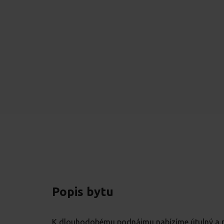
Popis bytu
K dlouhodobému podnájmu nabízíme útulný a pr