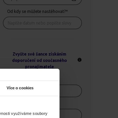
Od kdy se můžete nastěhovat?*
Zvyšte své šance získáním
doporučení od současného
pronajímatele
Jméno
Více o cookies
E-mail
ěvnosti využíváme soubory