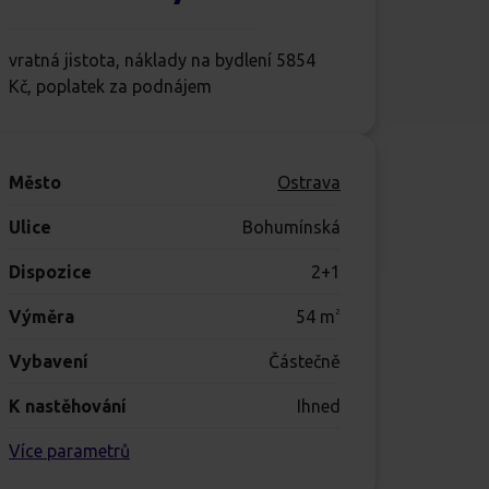
vratná jistota, náklady na bydlení 5854
Kč, poplatek za podnájem
Město
Ostrava
Ulice
Bohumínská
Dispozice
2+1
Výměra
54
m
2
Vybavení
Částečně
K nastěhování
Ihned
Více parametrů