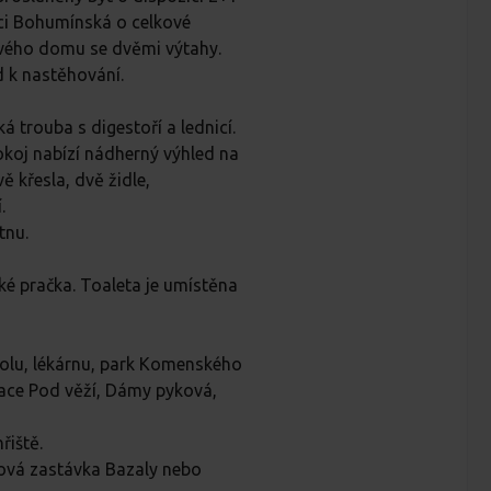
ici Bohumínská o celkové
ového domu se dvěmi výtahy.
d k nastěhování.
ká trouba s digestoří a lednicí.
koj nabízí nádherný výhled na
ě křesla, dvě židle,
.
tnu.
ké pračka. Toaleta je umístěna
olu, lékárnu, park Komenského
race Pod věží, Dámy pyková,
řiště.
sová zastávka Bazaly nebo