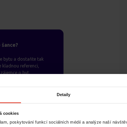
é šance?
e bytu a dostaňte tak
 kladnou referenci,
zájemce o byt.
ři.
Detaily
á cookies
klam, poskytování funkcí sociálních médií a analýze naší návšt