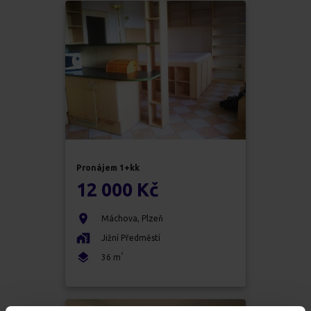
Pronájem
1+kk
12 000 Kč
Máchova
,
Plzeň
Jižní Předměstí
2
36
m