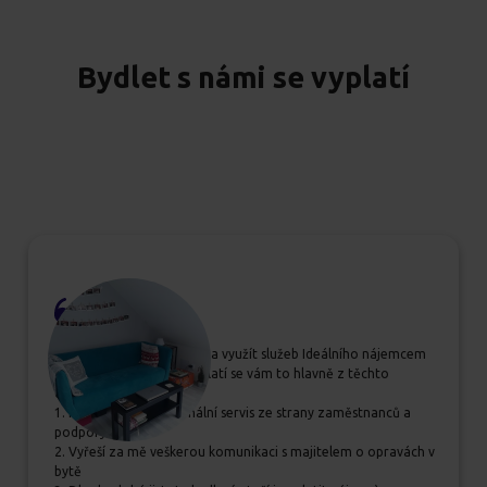
Bydlet s námi se vyplatí
Pokud se rozhodujete, zda využít služeb Ideálního nájemcem
určitě jim dejte šanci, vyplatí se vám to hlavně z těchto
důvodů:
1. Příjemný a profesionální servis ze strany zaměstnanců a
podpory
2. Vyřeší za mě veškerou komunikaci s majitelem o opravách v
bytě