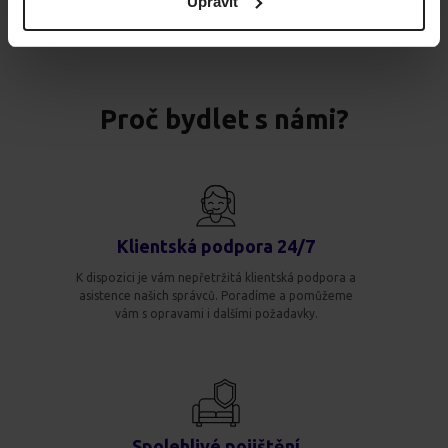
Upravit
Proč bydlet s námi?
Klientská podpora 24/7
K dispozici je vám nepřetržitá klientská podpora a
asistence našich správců. Poradíme a pomůžeme
vám s opravami i dalšími požadavky.
Spolehlivé pojištění