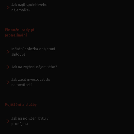
Jak najít spolehlivého
nájemníka?
Finanční rady při
pronajímání
Inflační doložka v nájemní
smlouvě
Jak na zvýšení nájemného?
Jak začít investovat do
nemovitostí
Pojištění a služby
Jak na pojištění bytu v
pronájmu