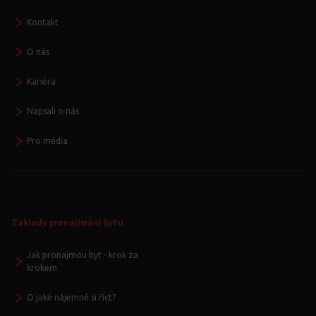
Kontakt
O nás
Kariéra
Napsali o nás
Pro média
Základy pronajímání bytu
Jak pronajmou byt - krok za
krokem
O jaké nájemné si říct?