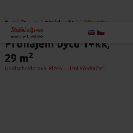
Home
Chci bydlet
Volné byty
Plzeň
Goldscheiderova
-
Jižní Předměstí
-
Plzeň
Pronájem bytu
1+kk,
2
29 m
Goldscheiderova, Plzeň - Jižní Předměstí