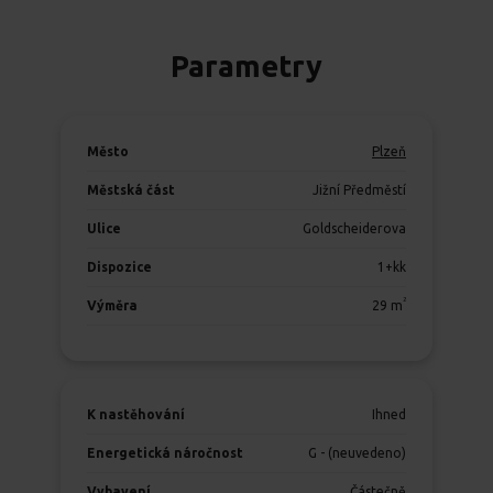
Parametry
Město
Plzeň
Městská část
Jižní Předměstí
Ulice
Goldscheiderova
Dispozice
1+kk
2
Výměra
29
m
K nastěhování
Ihned
Energetická náročnost
G - (neuvedeno)
Vybavení
Částečně