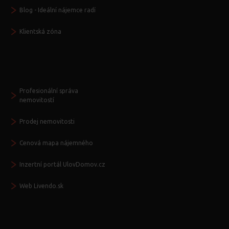
Blog - Ideální nájemce radí
Klientská zóna
Další služby
Profesionální správa
nemovitostí
Prodej nemovitosti
Cenová mapa nájemného
Inzertní portál UlovDomov.cz
Web Livendo.sk
Seznamte se