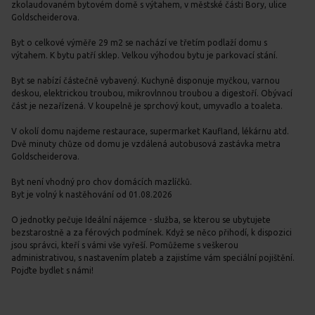
zkolaudovaném bytovém domě s výtahem, v městské části Bory, ulice
Goldscheiderova.
Byt o celkové výměře 29 m2 se nachází ve třetím podlaží domu s
výtahem. K bytu patří sklep. Velkou výhodou bytu je parkovací stání.
Byt se nabízí částečně vybavený. Kuchyně disponuje myčkou, varnou
deskou, elektrickou troubou, mikrovlnnou troubou a digestoří. Obývací
část je nezařízená. V koupelně je sprchový kout, umyvadlo a toaleta.
V okolí domu najdeme restaurace, supermarket Kaufland, lékárnu atd.
Dvě minuty chůze od domu je vzdálená autobusová zastávka metra
Goldscheiderova.
Byt není vhodný pro chov domácích mazlíčků.
Byt je volný k nastěhování od 01.08.2026
O jednotky pečuje Ideální nájemce - služba, se kterou se ubytujete
bezstarostně a za férových podmínek. Když se něco přihodí, k dispozici
jsou správci, kteří s vámi vše vyřeší. Pomůžeme s veškerou
administrativou, s nastavením plateb a zajistíme vám speciální pojištění.
Pojďte bydlet s námi!