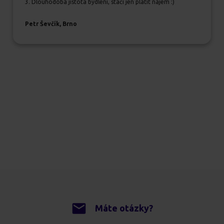
3. Dlouhodobá jistota bydlení, stačí jen platit nájem :)
Petr Ševčík, Brno
Máte otázky?