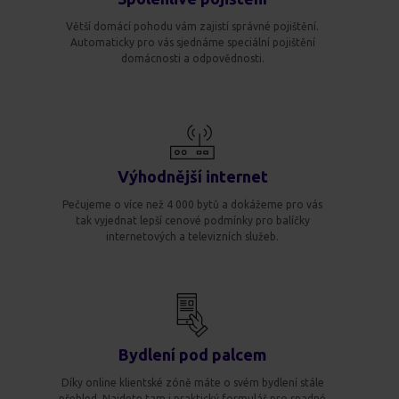
Větší domácí pohodu vám zajistí správné pojištění.
Automaticky pro vás sjednáme speciální pojištění
domácnosti a odpovědnosti.
Výhodnější internet
Pečujeme o více než 4 000 bytů a dokážeme pro vás
tak vyjednat lepší cenové podmínky pro balíčky
internetových a televizních služeb.
Bydlení pod palcem
Díky online klientské zóně máte o svém bydlení stále
přehled. Najdete tam i praktický formulář pro snadné