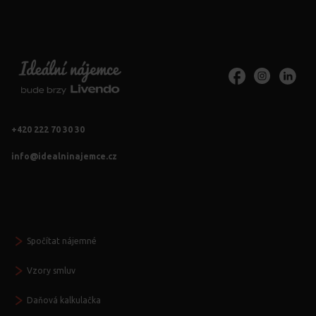
+420 222 70 30 30
info@idealninajemce.cz
Vždy po ruce
Spočítat nájemné
Vzory smluv
Daňová kalkulačka