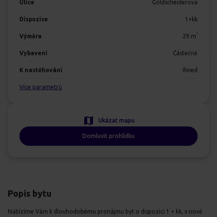
Ulice
Goldscheiderova
Dispozice
1+kk
2
Výměra
29
m
Vybavení
Částečně
K nastěhování
Ihned
Více parametrů
Ukázat mapu
Domluvit prohlídku
Popis bytu
Nabízíme Vám k dlouhodobému pronájmu byt o dispozici 1 + kk, v nově