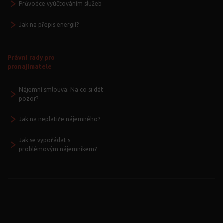
Průvodce vyúčtováním služeb
Jak na přepis energií?
Právní rady pro
pronajímatele
Nájemní smlouva: Na co si dát
pozor?
Jak na neplatiče nájemného?
Jak se vypořádat s
problémovým nájemníkem?