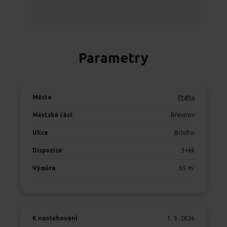
Parametry
Město
Praha
Městská část
Břevnov
Ulice
Brixiho
Dispozice
3+kk
2
Výměra
65
m
K nastěhování
1. 9. 2026