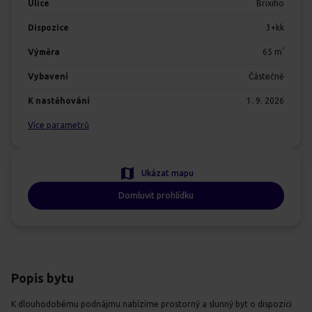
Ulice
Brixiho
Dispozice
3+kk
2
Výměra
65
m
Vybavení
Částečně
K nastěhování
1. 9. 2026
Více parametrů
Ukázat mapu
Domluvit prohlídku
Popis bytu
K dlouhodobému podnájmu nabízíme prostorný a slunný byt o dispozici