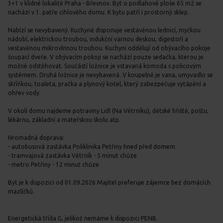
3+1 v klidné lokalitě Praha - Břevnov. Byt o podlahové ploše 65 m2 se
nachází v 1. patře cihlového domu. K bytu patří i prostorný sklep.
Nabízí se nevybavený. Kuchyně disponuje vestavěnou lednicí, myčkou
nádobí, elektrickou troubou, indukční varnou deskou, digestoří a
vestavěnou mikrovlnnou troubou. Kuchyni oddělují od obývacího pokoje
šoupací dveře. V obývacím pokoji se nachází pouze sedačka, kterou je
možné odstěhovat. Součástí ložnice je vstavaná komoda s policovým
systémem. Druhá ložnice je nevybavená. V koupelně je vana, umyvadlo se
skříňkou, toaleta, pračka a plynový kotel, který zabezpečuje vytápění a
ohřev vody.
V okolí domu najdeme potraviny Lidl (Na Větrníku), dětské hřiště, poštu,
lékárnu, základní a mateřskou školu atp.
Hromadná doprava:
- autobusová zastávka Poliklinika Petřiny hned před domem
- tramvajová zastávka Větrník - 5 minut chůze
- metro Petřiny - 12 minut chůze
Byt je k dispozici od 01.09.2026 Majitel preferuje zájemce bez domácích
mazlíčků.
Energetická třída G, jelikož nemáme k dispozici PENB.