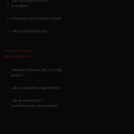
Jak na pojištění bytu v
pronájmu
Průvodce vyúčtováním služeb
Jak na přepis energií?
Právní rady pro
pronajímatele
Nájemní smlouva: Na co si dát
pozor?
Jak na neplatiče nájemného?
Jak se vypořádat s
problémovým nájemníkem?