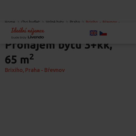
Home
Chci bydlet
Volné byty
Praha
Brixiho
-
Břevnov
-
Praha
Pronájem bytu
3+kk,
2
65 m
Brixiho, Praha - Břevnov