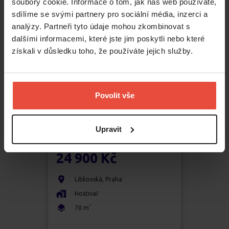
soubory cookie. Informace o tom, jak náš web používáte,
sdílíme se svými partnery pro sociální média, inzerci a
analýzy. Partneři tyto údaje mohou zkombinovat s
dalšími informacemi, které jste jim poskytli nebo které
získali v důsledku toho, že používáte jejich služby.
Povolit vše
Upravit
Pronájem
3+kk
24 900 Kč
Libkovská
,
Praha
Hostivař
2
70
m