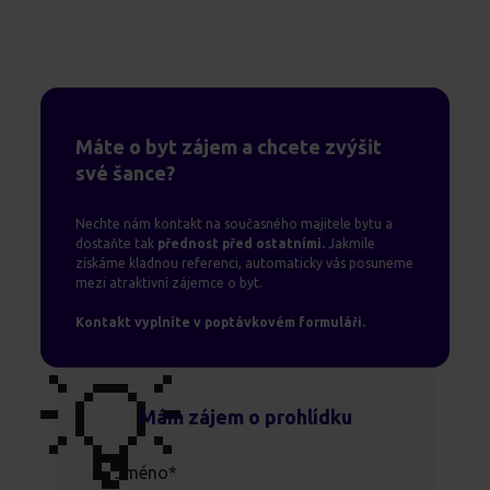
Máte o byt zájem a chcete zvýšit
své šance?
Nechte nám kontakt na současného majitele bytu a
dostaňte tak
přednost před ostatními.
Jakmile
získáme kladnou referenci, automaticky vás posuneme
mezi atraktivní zájemce o byt.
Kontakt vyplníte v poptávkovém formuláři.
💡
Mám zájem o prohlídku
Jméno*