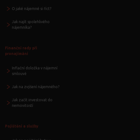
O jaké nájemné si říct?
Jak najít spolehlivého
nájemníka?
Finanční rady při
pronajímání
Inflační doložka v nájemní
smlouvě
Jak na zvýšení nájemného?
Jak začít investovat do
nemovitostí
Pojištění a služby