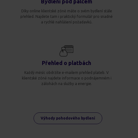
Bydlení pod palcem
Díky online klientské zóně máte o svém bydlení stále
přehled. Najdete tam i praktický formulář pro snadné
a rychlé nahlášení požadavků.
Přehled o platbách
Každý měsíc obdržíte e-mailem přehled plateb. V
klientské zóně najdete informace o podnájemném i
zálohách na služby a energie.
Výhody pohodového bydlení