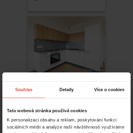
Pronájem
3+kk
Souhlas
Detaily
Více o cookies
33 500 Kč
Zimova
,
Praha
Tato webová stránka používá cookies
Kamýk
K personalizaci obsahu a reklam, poskytování funkcí
2
70
m
sociálních médií a analýze naší návštěvnosti využíváme