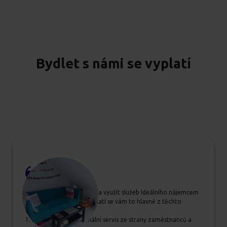
Bydlet s námi se vyplatí
Pokud se rozhodujete, zda využít služeb Ideálního nájemcem
určitě jim dejte šanci, vyplatí se vám to hlavně z těchto
důvodů:
1. Příjemný a profesionální servis ze strany zaměstnanců a