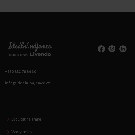
+420 222 70 30 30
info@idealninajemce.cz
Vždy po ruce
Spočítat nájemné
Vzory smluv