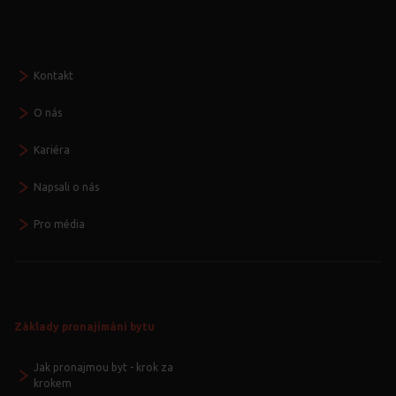
Seznamte se
Kontakt
O nás
Kariéra
Napsali o nás
Pro média
Základy pronajímání bytu
Jak pronajmou byt - krok za
krokem