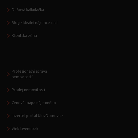
Daňová kalkulačka
Blog - Ideální nájemce radí
Klientská zóna
Další služby
Profesionální správa
nemovitostí
Prodej nemovitosti
Cenová mapa nájemného
Inzertní portál UlovDomov.cz
Web Livendo.sk