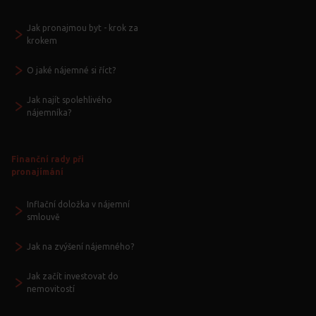
Jak pronajmou byt - krok za
krokem
O jaké nájemné si říct?
Jak najít spolehlivého
nájemníka?
Finanční rady při
pronajímání
Inflační doložka v nájemní
smlouvě
Jak na zvýšení nájemného?
Jak začít investovat do
nemovitostí