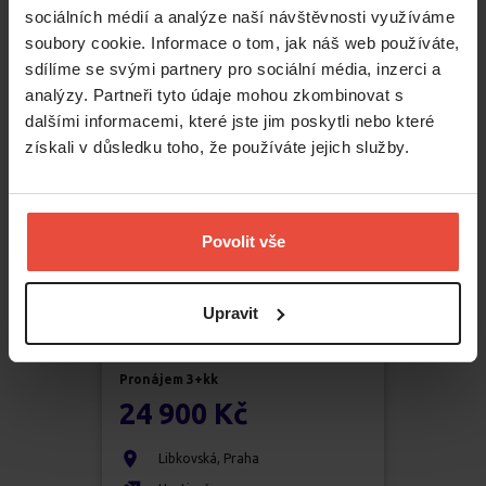
sociálních médií a analýze naší návštěvnosti využíváme
Kamýk
soubory cookie. Informace o tom, jak náš web používáte,
2
70
m
sdílíme se svými partnery pro sociální média, inzerci a
analýzy. Partneři tyto údaje mohou zkombinovat s
dalšími informacemi, které jste jim poskytli nebo které
získali v důsledku toho, že používáte jejich služby.
Povolit vše
Upravit
Pronájem
3+kk
24 900 Kč
Libkovská
,
Praha