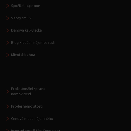
Spočítat nájemné
Vzory smluv
Daňová kalkulačka
Blog - Ideální nájemce radí
Klientská zóna
Další služby
Profesionální správa
nemovitostí
Prodej nemovitosti
Cenová mapa nájemného
Inzertní portál UlovDomov.cz