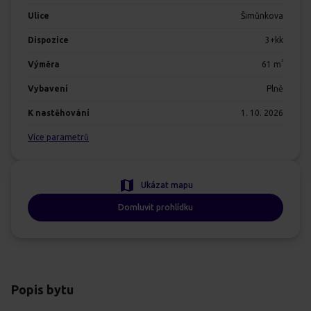
Ulice
Šimůnkova
Dispozice
3+kk
2
Výměra
61
m
Vybavení
Plně
K nastěhování
1. 10. 2026
Více parametrů
Ukázat mapu
Domluvit prohlídku
Popis bytu