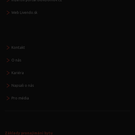
Web Livendo.sk
Seznamte se
Kontakt
O nás
Kariéra
Napsali o nás
Pro média
Základy pronajímání bytu