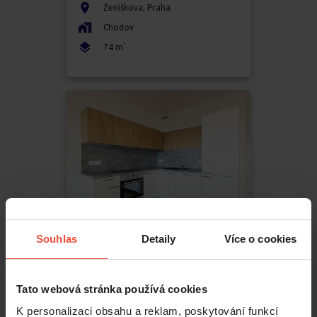
Ženíškova
,
Praha
Chodov
2
74
m
Souhlas
Detaily
Více o cookies
Pronájem
3+kk
33 500 Kč
Tato webová stránka používá cookies
K personalizaci obsahu a reklam, poskytování funkcí
Zimova
,
Praha