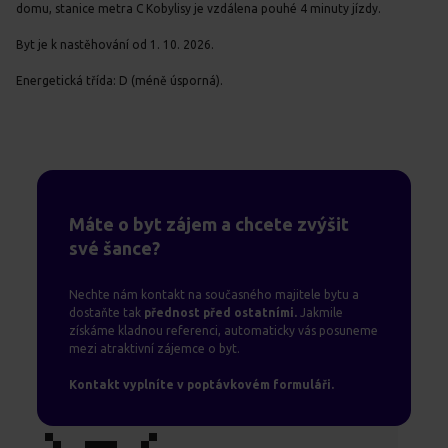
domu, stanice metra C Kobylisy je vzdálena pouhé 4 minuty jízdy.
Byt je k nastěhování od 1. 10. 2026.
Energetická třída: D (méně úsporná).
Máte o byt zájem a chcete zvýšit
své šance?
Nechte nám kontakt na současného majitele bytu a
dostaňte tak
přednost před ostatními.
Jakmile
získáme kladnou referenci, automaticky vás posuneme
mezi atraktivní zájemce o byt.
Kontakt vyplníte v poptávkovém formuláři.