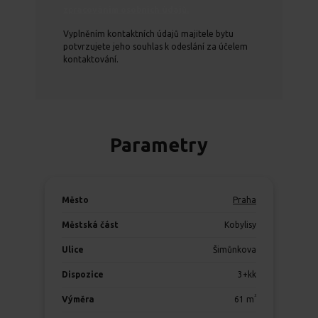
zpracováním osobních údajů.
Vyplněním kontaktních údajů majitele bytu
potvrzujete jeho souhlas k odeslání za účelem
kontaktování.
Parametry
Město
Praha
Městská část
Kobylisy
Ulice
Šimůnkova
Dispozice
3+kk
2
Výměra
61
m