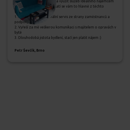
Pokud se rozhodujete, zda využít služeb Ideálního nájemcem
určitě jim dejte šanci, vyplatí se vám to hlavně z těchto
důvodů:
1. Příjemný a profesionální servis ze strany zaměstnanců a
podpory
2. Vyřeší za mě veškerou komunikaci s majitelem o opravách v
bytě
3. Dlouhodobá jistota bydlení, stačí jen platit nájem :)
Petr Ševčík, Brno