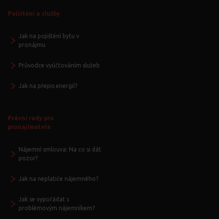
Pojištění a služby
Jak na pojištění bytu v
pronájmu
Průvodce vyúčtováním služeb
Jak na přepis energií?
Právní rady pro
pronajímatele
Nájemní smlouva: Na co si dát
pozor?
Jak na neplatiče nájemného?
Jak se vypořádat s
problémovým nájemníkem?