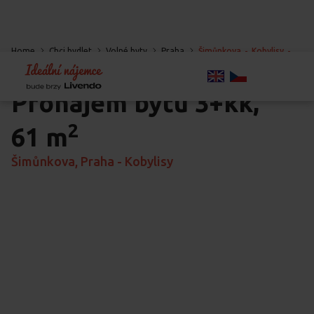
Home
Chci bydlet
Volné byty
Praha
Šimůnkova
-
Kobylisy
-
Praha
Pronájem bytu
3+kk,
2
61 m
Šimůnkova, Praha - Kobylisy