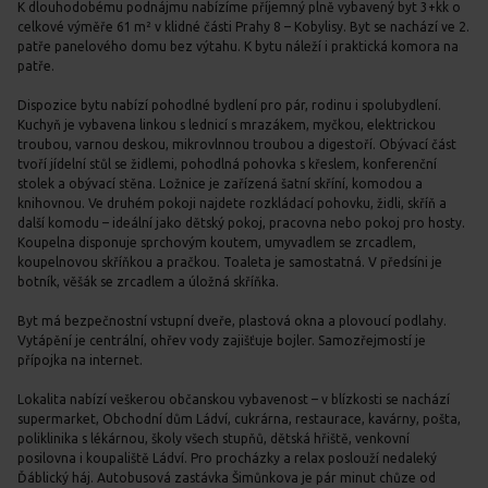
K dlouhodobému podnájmu nabízíme příjemný plně vybavený byt 3+kk o
celkové výměře 61 m² v klidné části Prahy 8 – Kobylisy. Byt se nachází ve 2.
patře panelového domu bez výtahu. K bytu náleží i praktická komora na
patře.
Dispozice bytu nabízí pohodlné bydlení pro pár, rodinu i spolubydlení.
Kuchyň je vybavena linkou s lednicí s mrazákem, myčkou, elektrickou
troubou, varnou deskou, mikrovlnnou troubou a digestoří. Obývací část
tvoří jídelní stůl se židlemi, pohodlná pohovka s křeslem, konferenční
stolek a obývací stěna. Ložnice je zařízená šatní skříní, komodou a
knihovnou. Ve druhém pokoji najdete rozkládací pohovku, židli, skříň a
další komodu – ideální jako dětský pokoj, pracovna nebo pokoj pro hosty.
Koupelna disponuje sprchovým koutem, umyvadlem se zrcadlem,
koupelnovou skříňkou a pračkou. Toaleta je samostatná. V předsíni je
botník, věšák se zrcadlem a úložná skříňka.
Byt má bezpečnostní vstupní dveře, plastová okna a plovoucí podlahy.
Vytápění je centrální, ohřev vody zajišťuje bojler. Samozřejmostí je
přípojka na internet.
Lokalita nabízí veškerou občanskou vybavenost – v blízkosti se nachází
supermarket, Obchodní dům Ládví, cukrárna, restaurace, kavárny, pošta,
poliklinika s lékárnou, školy všech stupňů, dětská hřiště, venkovní
posilovna i koupaliště Ládví. Pro procházky a relax poslouží nedaleký
Ďáblický háj. Autobusová zastávka Šimůnkova je pár minut chůze od