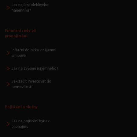
Jak najít spolehlivého
nájemníka?
Finanční rady při
pronajímání
Inflační doložka v nájemní
smlouvě
Jak na zvýšení nájemného?
Jak začít investovat do
nemovitostí
Pojištění a služby
Jak na pojištění bytu v
pronájmu