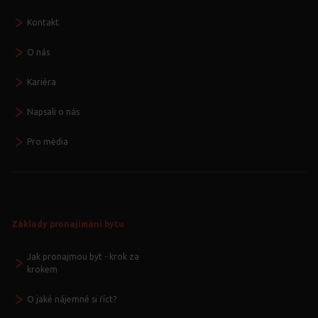
Kontakt
O nás
Kariéra
Napsali o nás
Pro média
Základy pronajímání bytu
Jak pronajmou byt - krok za
krokem
O jaké nájemné si říct?