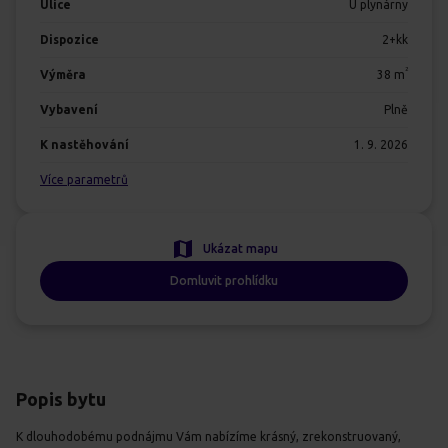
Ulice
U plynárny
Dispozice
2+kk
2
Výměra
38
m
Vybavení
Plně
K nastěhování
1. 9. 2026
Více parametrů
Ukázat mapu
Domluvit prohlídku
Popis bytu
K dlouhodobému podnájmu Vám nabízíme krásný, zrekonstruovaný,