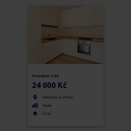
Pronájem
2+kk
24 000 Kč
Sekaninova
,
Praha
Nusle
2
54
m