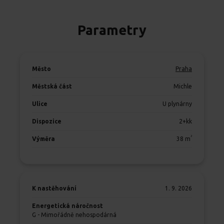
Parametry
Město
Praha
Městská část
Michle
Ulice
U plynárny
Dispozice
2+kk
2
Výměra
38
m
K nastěhování
1. 9. 2026
Energetická náročnost
G - Mimořádně nehospodárná