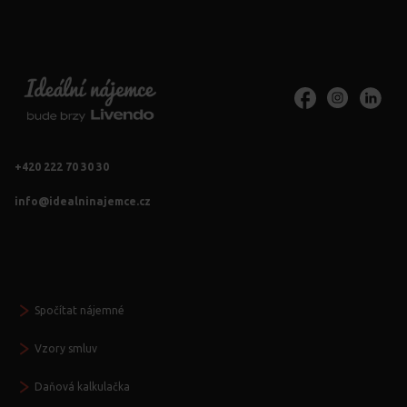
+420 222 70 30 30
info@idealninajemce.cz
Vždy po ruce
Spočítat nájemné
Vzory smluv
Daňová kalkulačka