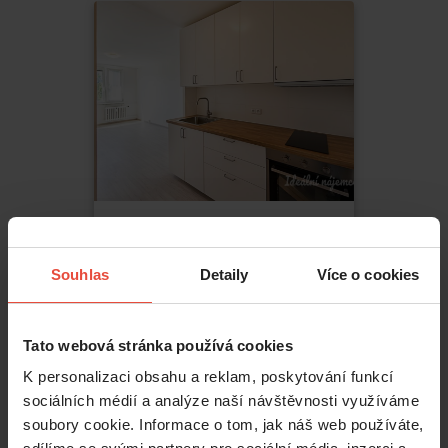
Pronájem
2+kk
21 000 Kč
Souhlas
Detaily
Více o cookies
Štichova
,
Praha
Háje
Tato webová stránka používá cookies
2
42
m
K personalizaci obsahu a reklam, poskytování funkcí
sociálních médií a analýze naší návštěvnosti využíváme
soubory cookie. Informace o tom, jak náš web používáte,