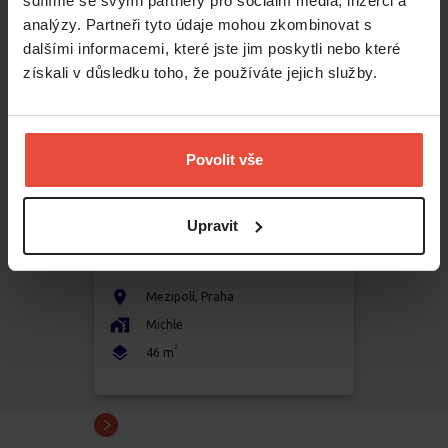
sdílíme se svými partnery pro sociální média, inzerci a
analýzy. Partneři tyto údaje mohou zkombinovat s
dalšími informacemi, které jste jim poskytli nebo které
získali v důsledku toho, že používáte jejich služby.
Povolit vše
Upravit
Pronájem
2+kk
20 000 Kč
Mezipolí
,
Praha
Michle
2
46
m