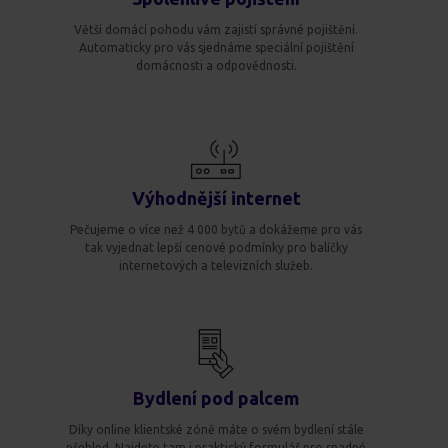
Větší domácí pohodu vám zajistí správné pojištění.
Automaticky pro vás sjednáme speciální pojištění
domácnosti a odpovědnosti.
Výhodnější internet
Pečujeme o více než 4 000 bytů a dokážeme pro vás
tak vyjednat lepší cenové podmínky pro balíčky
internetových a televizních služeb.
Bydlení pod palcem
Díky online klientské zóně máte o svém bydlení stále
přehled. Najdete tam i praktický formulář pro snadné