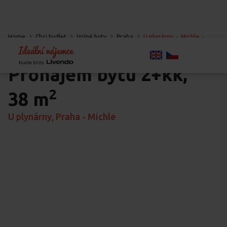
Home
Chci bydlet
Volné byty
Praha
U plynárny
-
Michle
-
Praha
Pronájem bytu
2+kk,
2
38 m
U plynárny, Praha - Michle