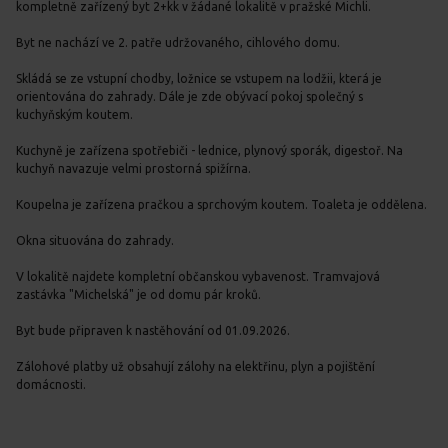
kompletně zařízený byt 2+kk v žádané lokalitě v pražské Michli.
Byt ne nachází ve 2. patře udržovaného, cihlového domu.
Skládá se ze vstupní chodby, ložnice se vstupem na lodžii, která je
orientována do zahrady. Dále je zde obývací pokoj společný s
kuchyňským koutem.
Kuchyně je zařízena spotřebiči - lednice, plynový sporák, digestoř. Na
kuchyň navazuje velmi prostorná spižírna.
Koupelna je zařízena pračkou a sprchovým koutem. Toaleta je oddělena.
Okna situována do zahrady.
V lokalitě najdete kompletní občanskou vybavenost. Tramvajová
zastávka "Michelská" je od domu pár kroků.
Byt bude připraven k nastěhování od 01.09.2026.
Zálohové platby už obsahují zálohy na elektřinu, plyn a pojištění
domácnosti.