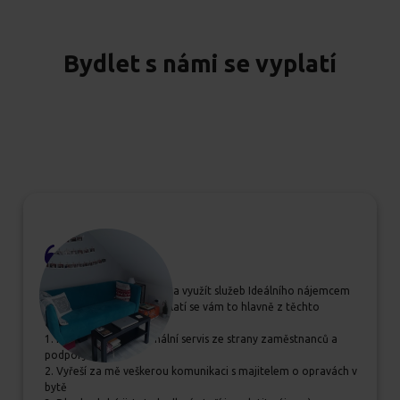
Bydlet s námi se vyplatí
Pokud se rozhodujete, zda využít služeb Ideálního nájemcem
určitě jim dejte šanci, vyplatí se vám to hlavně z těchto
důvodů:
1. Příjemný a profesionální servis ze strany zaměstnanců a
podpory
2. Vyřeší za mě veškerou komunikaci s majitelem o opravách v
bytě