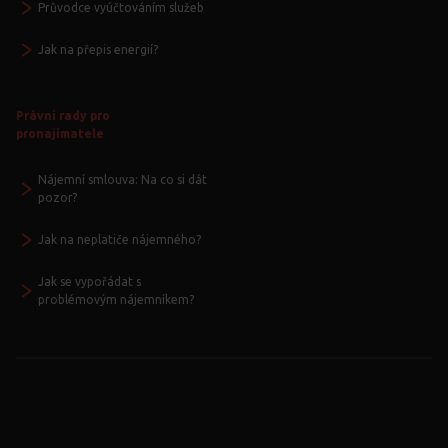
Průvodce vyúčtováním služeb
Jak na přepis energií?
Právní rady pro
pronajímatele
Nájemní smlouva: Na co si dát
pozor?
Jak na neplatiče nájemného?
Jak se vypořádat s
problémovým nájemníkem?