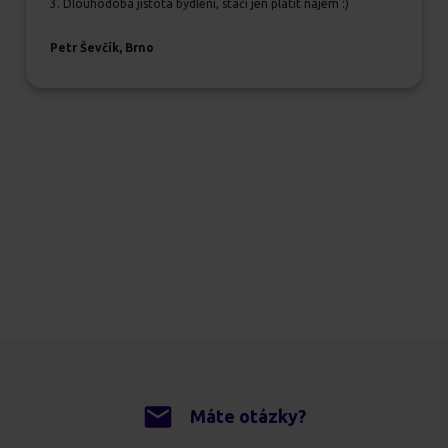
3. Dlouhodobá jistota bydlení, stačí jen platit nájem :)
Petr Ševčík, Brno
Máte otázky?