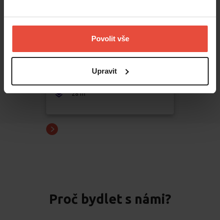
Pronájem
1+1
Povolit vše
16 000 Kč
Novodvorská
,
Praha
Upravit
Lhotka
2
28
m
Proč bydlet s námi?