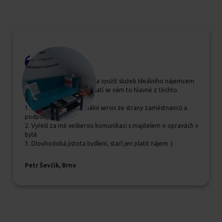
Pokud se rozhodujete, zda využít služeb Ideálního nájemcem
určitě jim dejte šanci, vyplatí se vám to hlavně z těchto
důvodů:
1. Příjemný a profesionální servis ze strany zaměstnanců a
podpory
2. Vyřeší za mě veškerou komunikaci s majitelem o opravách v
bytě
3. Dlouhodobá jistota bydlení, stačí jen platit nájem :)
Petr Ševčík, Brno