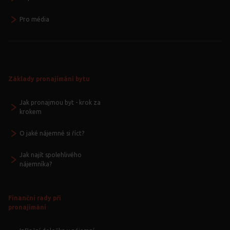
Pro média
Základy pronajímání bytu
Jak pronajmou byt - krok za
krokem
O jaké nájemné si říct?
Jak najít spolehlivého
nájemníka?
Finanční rady při
pronajímání