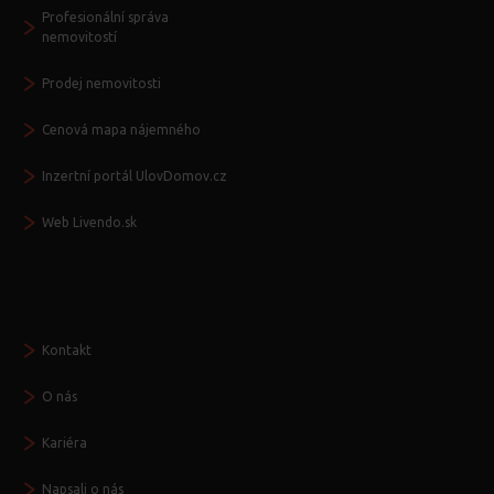
Profesionální správa
nemovitostí
Prodej nemovitosti
Cenová mapa nájemného
Inzertní portál UlovDomov.cz
Web Livendo.sk
Seznamte se
Kontakt
O nás
Kariéra
Napsali o nás