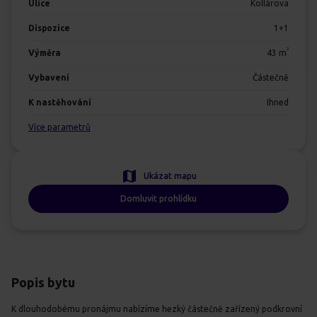
Ulice
Kollárova
Dispozice
1+1
2
Výměra
43
m
Vybavení
Částečně
K nastěhování
Ihned
Více parametrů
Ukázat mapu
Domluvit prohlídku
Popis bytu
K dlouhodobému pronájmu nabízíme hezký částečně zařízený podkrovní