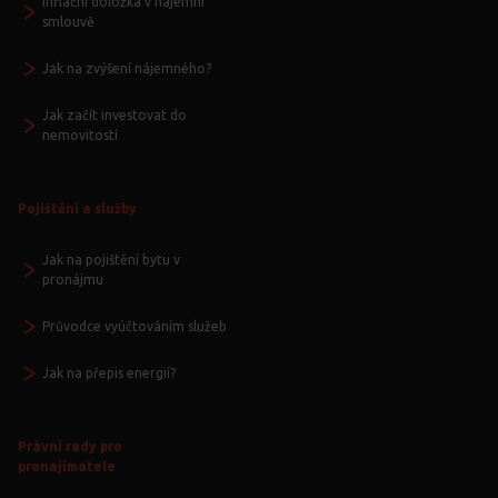
Inflační doložka v nájemní
smlouvě
Jak na zvýšení nájemného?
Jak začít investovat do
nemovitostí
Pojištění a služby
Jak na pojištění bytu v
pronájmu
Průvodce vyúčtováním služeb
Jak na přepis energií?
Právní rady pro
pronajímatele