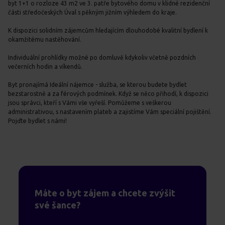
byt 1+1 o rozloze 43 m2 ve 3. patře bytového domu v klidné rezidenční
části středočeských Úval s pěkným jižním výhledem do kraje.
K dispozici solidním zájemcům hledajícím dlouhodobé kvalitní bydlení k
okamžitému nastěhování.
Individuální prohlídky možné po domluvě kdykoliv včetně pozdních
večerních hodin a víkendů.
Byt pronajímá Ideální nájemce - služba, se kterou budete bydlet
bezstarostně a za férových podmínek. Když se něco přihodí, k dispozici
jsou správci, kteří s Vámi vše vyřeší. Pomůžeme s veškerou
administrativou, s nastavením plateb a zajistíme Vám speciální pojištění.
Pojďte bydlet s námi!
Máte o byt zájem a chcete zvýšit
své šance?