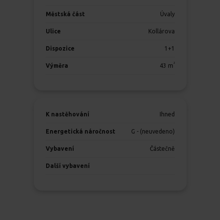
Městská část
Úvaly
Ulice
Kollárova
Dispozice
1+1
2
Výměra
43
m
K nastěhování
Ihned
Energetická náročnost
G - (neuvedeno)
Vybavení
Částečně
Další vybavení