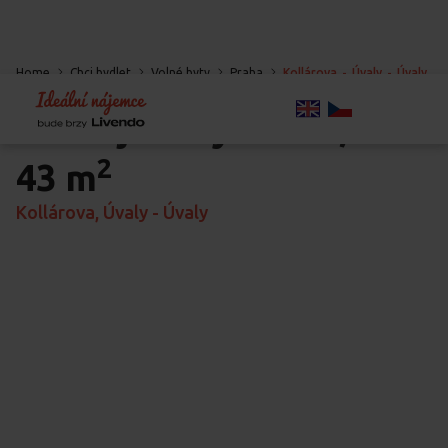
Home
Chci bydlet
Volné byty
Praha
Kollárova
-
Úvaly
-
Úvaly
Pronájem bytu
1+1,
2
43 m
Kollárova, Úvaly - Úvaly