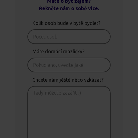
Máte o byt zájem?
Řekněte nám o sobě více.
Kolik osob bude v bytě bydlet?
Máte domácí mazlíčky?
Chcete nám jěště něco vzkázat?