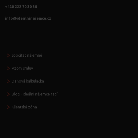
+420 222 70 30 30
info@idealninajemce.cz
Vždy po ruce
Spočítat nájemné
Vzory smluv
Daňová kalkulačka
Blog - Ideální nájemce radí
Klientská zóna
Další služby