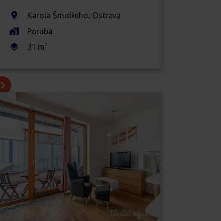
Karola Šmidkeho
,
Ostrava
Poruba
31
m
2