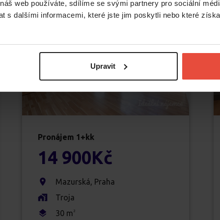
 náš web používáte, sdílíme se svými partnery pro sociální média
 s dalšími informacemi, které jste jim poskytli nebo které získa
Upravit
Pronájem
1+kk
14 900
Kč
Mazurská
,
Praha
Troja
30
m
2