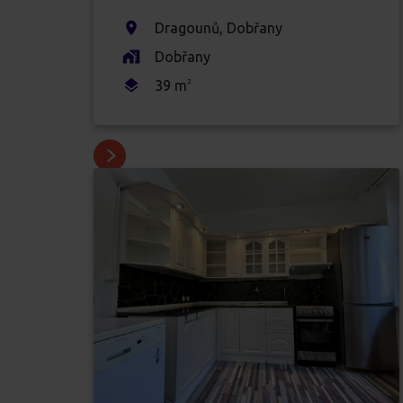
Dragounů
,
Dobřany
Dobřany
39
m
2