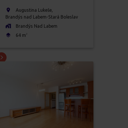
Augustina Lukeše
,
Brandýs nad Labem-Stará Boleslav
Brandýs Nad Labem
64
m
2