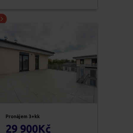
Pronájem
3+kk
29 900
Kč