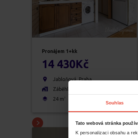
Pronájem
1+kk
14 430
Kč
Jabloňová
,
Praha
Záběhlice
24
m
2
Souhlas
Tato webová stránka použív
K personalizaci obsahu a re