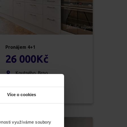
Pronájem
4+1
26 000
Kč
Koutného
,
Brno
Líšeň
77
m
2
Více o cookies
ěvnosti využíváme soubory