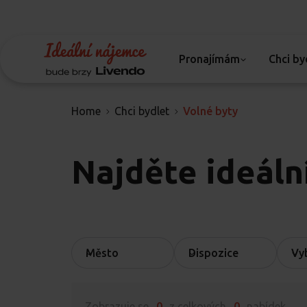
Pronajímám
Chci by
Home
Chci bydlet
Volné byty
Najděte ideáln
Město
Dispozice
Vy
Zobrazuje se
0
z celkových
0
nabídek.