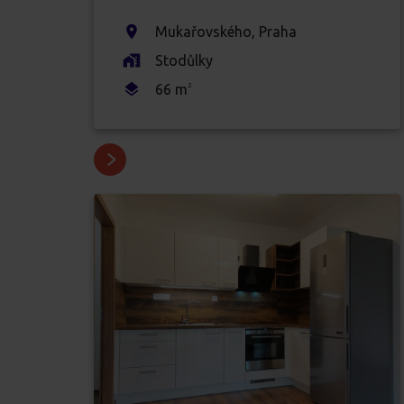
Mukařovského
,
Praha
Stodůlky
66
m
2