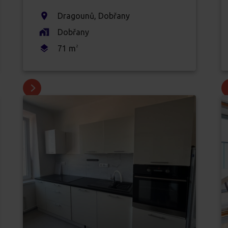
Dragounů
,
Dobřany
Dobřany
71
m
2