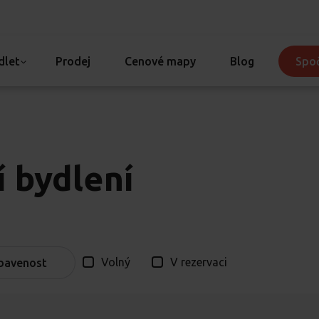
dlet
Prodej
Cenové mapy
Blog
Spoč
í bydlení
Volný
V rezervaci
bavenost