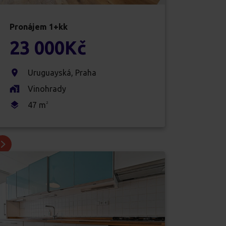
Pronájem
1+kk
23 000
Kč
Uruguayská
,
Praha
Vinohrady
47
m
2