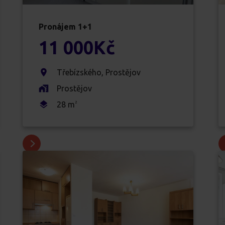
Pronájem
1+1
11 000
Kč
Třebízského
,
Prostějov
Prostějov
28
m
2