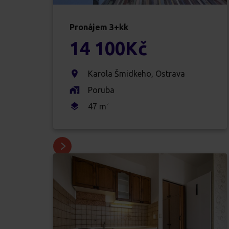
Pronájem
3+kk
14 100
Kč
Karola Šmidkeho
,
Ostrava
Poruba
47
m
2