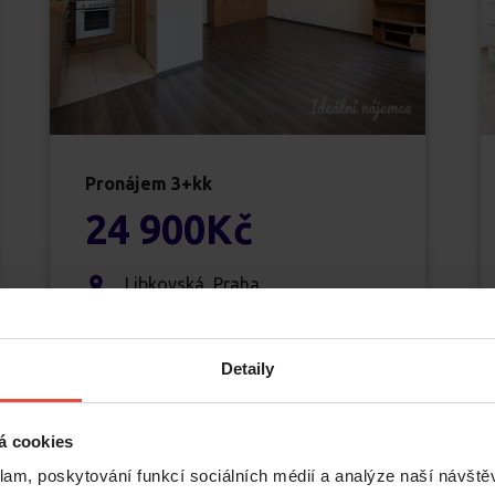
Pronájem
3+kk
24 900
Kč
Libkovská
,
Praha
Hostivař
70
m
2
Detaily
á cookies
klam, poskytování funkcí sociálních médií a analýze naší návšt