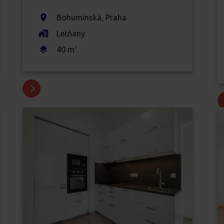
Bohumínská
,
Praha
Letňany
40
m
2