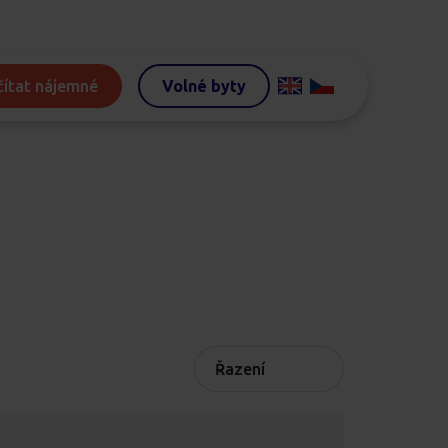
ítat nájemné
Volné byty
Řazení