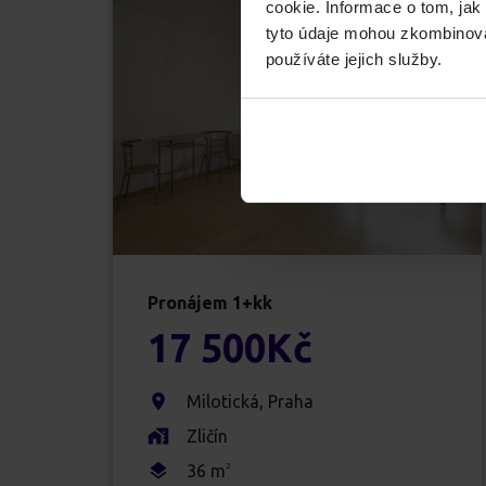
cookie. Informace o tom, jak
tyto údaje mohou zkombinovat
používáte jejich služby.
Pronájem
1+kk
17 500
Kč
Milotická
,
Praha
Zličín
36
m
2