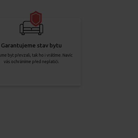
Garantujeme stav bytu
sme byt převzali, tak ho i vrátíme. Navíc
vás ochráníme před neplatiči.