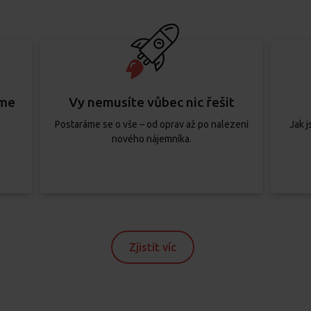
eme
Vy nemusíte vůbec nic řešit
Postaráme se o vše – od oprav až po nalezení
Jak j
.
nového nájemníka.
Zjistit víc