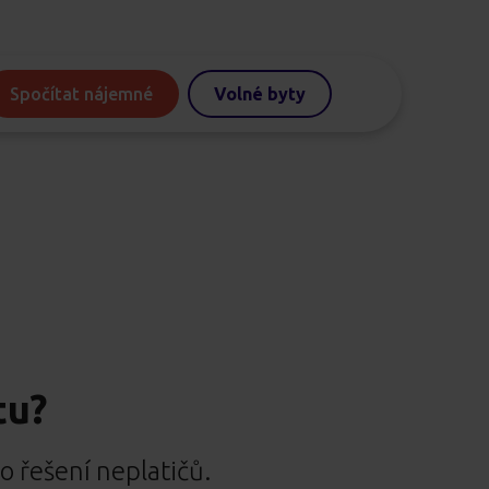
Spočítat nájemné
Volné byty
tu?
o řešení neplatičů.