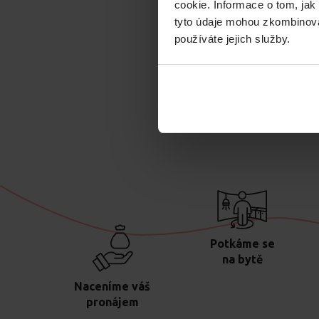
cookie. Informace o tom, jak
tyto údaje mohou zkombinovat
používáte jejich služby.
Jak 
Potkáme se
na bytě
Naceníme váš
pronájem