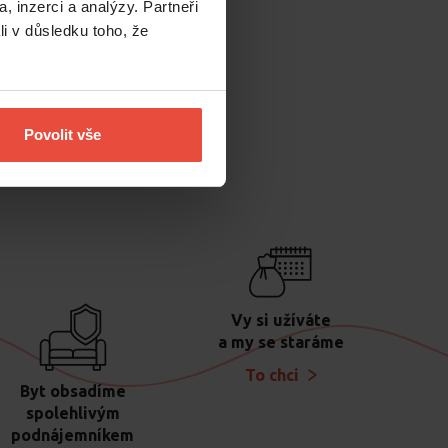
, inzerci a analýzy. Partneři
li v důsledku toho, že
Povolit vše
emce?
Vy si užíváte
a my se staráme
To chci
Byt obsadíme
spolehlivým
podnájemníkem