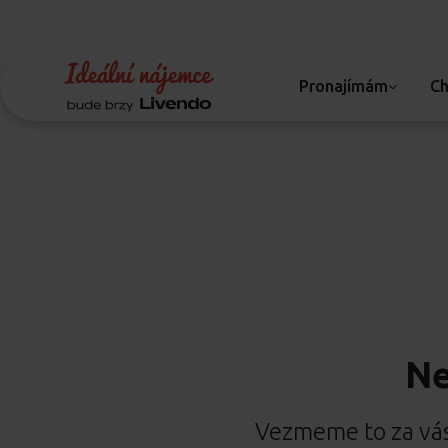
Pronajímám
Ch
Ne
Vezmeme to za vás.