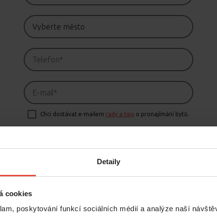
Chci dostávat e-mailem
rady a tipy
o pronajímání bytů.
Odesláním formuláře souhlasíte souhlasíte se
zpracováním
osobních údajů
Detaily
Domluvit schůzku
á cookies
klam, poskytování funkcí sociálních médií a analýze naší návšt