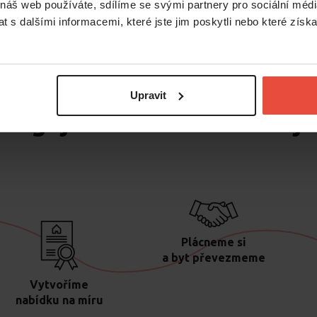
 náš web používáte, sdílíme se svými partnery pro sociální média
 s dalšími informacemi, které jste jim poskytli nebo které získa
Upravit
funguje služba Ideální náj
Plácneme si
a byt převezmeme
Vytvoříme
nabídku na míru