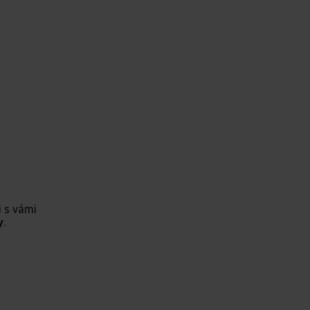
 s vámi
y
.