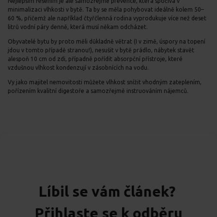
Nejlepším řešením je ale samozřejmě prevence, která spočívá v
minimalizaci vlhkosti v bytě. Ta by se měla pohybovat ideálně kolem 50–
60 %, přičemž ale například čtyřčlenná rodina vyprodukuje více než deset
litrů vodní páry denně, která musí někam odcházet.
Obyvatelé bytu by proto měli důkladně větrat (I v zimě, úspory na topení
jdou v tomto případě stranou!), nesušit v bytě prádlo, nábytek stavět
alespoň 10 cm od zdi, případně pořídit absorpční přístroje, které
vzdušnou vlhkost kondenzují v zásobnících na vodu.
Vy jako majitel nemovitosti můžete vlhkost snížit vhodným zateplením,
pořízením kvalitní digestoře a samozřejmě instruováním nájemců.
Líbil se vám článek?
Přihlaste se k odběru