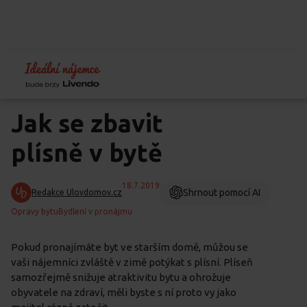
Home
Blog
Péče o byt
Jak se zbavit plísně v bytě
Jak se zbavit
plísně v bytě
18.7.2019
Shrnout pomocí AI
Redakce Ulovdomov.cz
Opravy bytu
Bydlení v pronájmu
Pokud pronajímáte byt ve starším domě, můžou se
vaši nájemníci zvláště v zimě potýkat s plísní. Plíseň
samozřejmě snižuje atraktivitu bytu a ohrožuje
obyvatele na zdraví, měli byste s ní proto vy jako