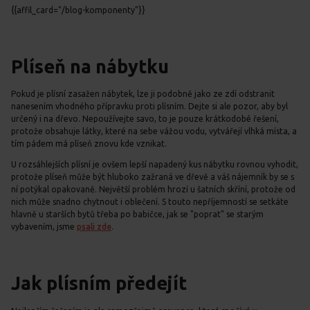
{{affil_card="/blog-komponenty"}}
Plíseň na nábytku
Pokud je plísní zasažen nábytek, lze ji podobně jako ze zdí odstranit
nanesením vhodného přípravku proti plísním. Dejte si ale pozor, aby byl
určený i na dřevo. Nepoužívejte savo, to je pouze krátkodobé řešení,
protože obsahuje látky, které na sebe vážou vodu, vytvářejí vlhká místa, a
tím pádem má plíseň znovu kde vznikat.
U rozsáhlejších plísní je ovšem lepší napadený kus nábytku rovnou vyhodit,
protože plíseň může být hluboko zažraná ve dřevě a váš nájemník by se s
ní potýkal opakovaně. Největší problém hrozí u šatních skříní, protože od
nich může snadno chytnout i oblečení. S touto nepříjemností se setkáte
hlavně u starších bytů třeba po babičce, jak se "poprat" se starým
vybavením, jsme
psali zde
.
Jak plísním předejít