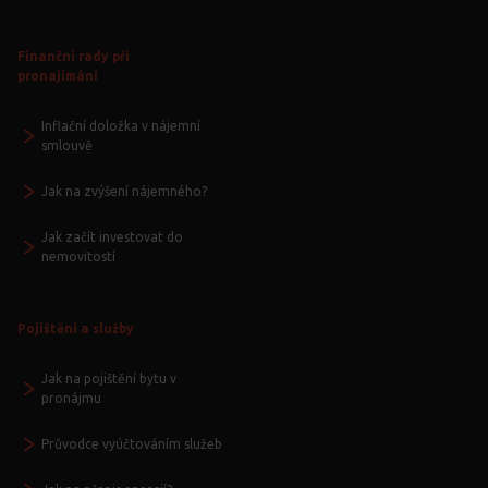
Finanční rady při
pronajímání
Inflační doložka v nájemní
smlouvě
Jak na zvýšení nájemného?
Jak začít investovat do
nemovitostí
Pojištění a služby
Jak na pojištění bytu v
pronájmu
Průvodce vyúčtováním služeb