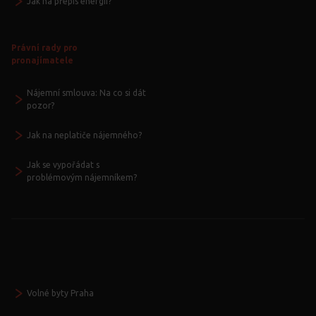
Jak na přepis energií?
Právní rady pro
pronajímatele
Nájemní smlouva: Na co si dát
pozor?
Jak na neplatiče nájemného?
Jak se vypořádat s
problémovým nájemníkem?
Volné byty Praha