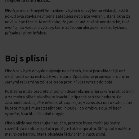
majitel rázně zatočit.
Plíseň je obecně největším rizikem v bytech se zvýšenou vlhkostí, zvlášť
pokud byla stavba nevhodně zateplena nebo jste vyměnili stará okna za
nová a lépe těsnící. Kromě toho, že jsou plísně značně neestetické, také
uvolňují do vzduchu výtrusy, které způsobují alergické reakce, kýchání,
případně i plicní infekce.
Boj s plísní
Plíseň se v bytě obvykle objevuje na místech, která jsou chladnější než
okolí, tudíž se na nich sráží vodní pára. Zpočátku se projevuje drobnými
černými tečkami na zdi a je třeba proti ní včas vyrazit do boje.
Postižená místa ošetřete vhodným dezinfekčním přípravkem proti plísním
a za mokra plíseň oškrábejte špachtlí, případně setřete hadrem. Po
zaschnutí postup ještě několikrát zopakujte, v závislosti na rozsahu plísní
budete možná muset zasáhnout i hlouběji do omítky. Použitý hadr
vyhoďte, špachtli důkladně omyjte.
Plíseň nikdy neodstraňujte nasucho, protože byste mohli její spóry
roznést do okolí, pro jistotu použijte také respirátor. Stěny poté natřete
malířskou barvou, která obsahuje látky bránící růstu plísní.