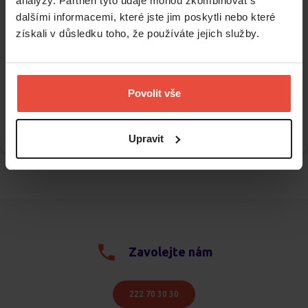
analýzy. Partneři tyto údaje mohou zkombinovat s
dalšími informacemi, které jste jim poskytli nebo které
získali v důsledku toho, že používáte jejich služby.
Odesláním souhlasíte se
zpracováním osobních údajů.
Přihlásit se k odběru
Povolit vše
Upravit
Zavolejte nám
222 70 30 30