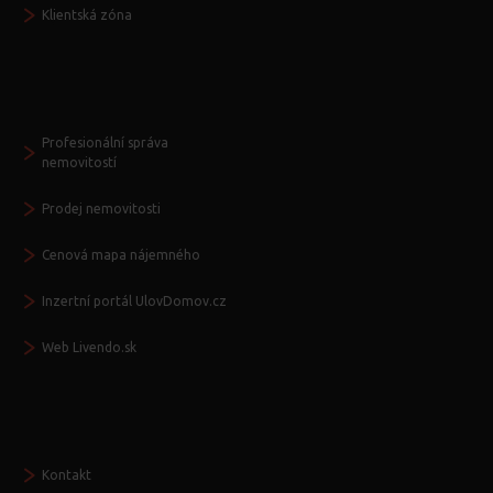
Klientská zóna
Další služby
Profesionální správa
nemovitostí
Prodej nemovitosti
Cenová mapa nájemného
Inzertní portál UlovDomov.cz
Web Livendo.sk
Seznamte se
Kontakt