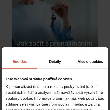
Souhlas
Detaily
Více o cookies
Číst více
Tato webová stránka používá cookies
K personalizaci obsahu a reklam, poskytování funkcí
Přihlaste se k odběru našeho newsletteru a
každý měsíc si
sociálních médií a analýze naší návštěvnosti využíváme
rozšíříte obzory v oblasti pronajímání
.
soubory cookie. Informace o tom, jak náš web používáte,
sdílíme se svými partnery pro sociální média, inzerci a