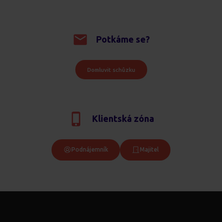
Potkáme se?
Domluvit schůzku
Klientská zóna
Podnájemník
Majitel