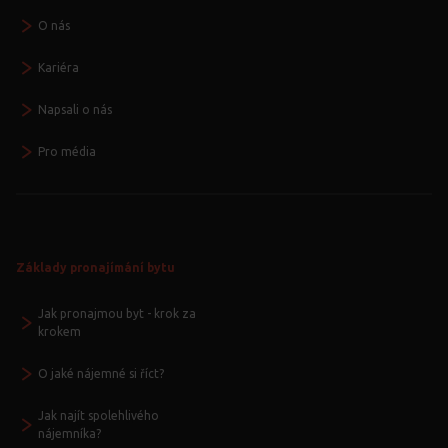
O nás
Kariéra
Napsali o nás
Pro média
Základy pronajímání bytu
Jak pronajmou byt - krok za
krokem
O jaké nájemné si říct?
Jak najít spolehlivého
nájemníka?