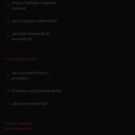
Inflační doložka v nájemní
smlouvě
Jak na zvýšení nájemného?
Jak začít investovat do
nemovitostí
Pojištění a služby
Jak na pojištění bytu v
pronájmu
Průvodce vyúčtováním služeb
Jak na přepis energií?
Právní rady pro
pronajímatele