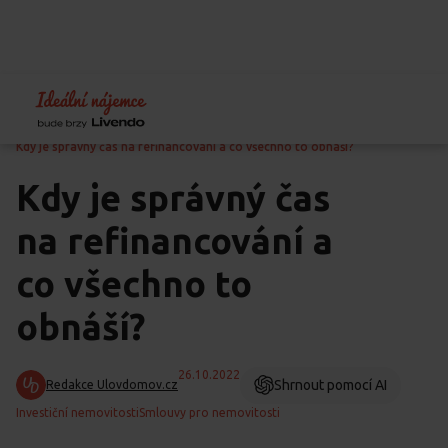
Home
Blog
Finance
Kdy je správný čas na refinancování a co všechno to obnáší?
Kdy je správný čas
na refinancování a
co všechno to
obnáší?
26.10.2022
Shrnout pomocí AI
Redakce Ulovdomov.cz
Investiční nemovitosti
Smlouvy pro nemovitosti