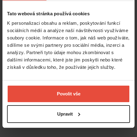
Tato webová stránka používá cookies
K personalizaci obsahu a reklam, poskytování funkcí
sociálních médií a analýze naší návštěvnosti využíváme
soubory cookie. Informace o tom, jak náš web používáte,
sdílíme se svými partnery pro sociální média, inzerci a
analýzy. Partneři tyto údaje mohou zkombinovat s
Číst více
dalšími informacemi, které jste jim poskytli nebo které
získali v důsledku toho, že používáte jejich služby.
Přihlaste se k odběru našeho newsletteru a
každý měsíc si
rozšíříte obzory v oblasti pronajímání
.
Povolit vše
Upravit
Odesláním souhlasíte se
zpracováním osobních údajů.