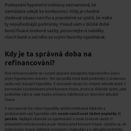
Podepsání hypoteční smlouvy neznamená, že
nemůžete odejít ke konkurenci. Vždy je vhodné
sledovat situaci na trhu a pravidelně se ujistit, že máte
ty nejvýhodnější podmínky. Pokud vám v blízké době
končí fixace úrokové sazby, porovnejte si nabídky
všech bank a začněte se svými favority vyjednávat.
Kdy je ta správná doba na
refinancování?
Pod refinancováním se rozumí splacení stávajícího hypotečního úvěru
jiným hypotečním úvěrem. Ten zpravidla mívá lepší podmínky či úrokovou
sazbu než stávající hypotéka. V současné situaci to zřejmě nebude platit v
porovnání s podmínkami před koncem fixace, proto je důležité zjistit, jaké
podmínky vám je vaše banka schopna nabídnout po skončení aktuální
fixace.
V současnosti lze celou hypotéku splatit předčasně kdykoliv a
poskytovatel vaší hypotéky vám
nesmí naúčtovat žádné poplatky či
penále
. Nejlepší okamžik na vyjednávání o nové úrokové sazbě či
případném refinancování je pár měsíců před koncem fixace. Ujistěte se, že
máte konec fixace viditelně označený v kalendáři a o aktuální podmínky