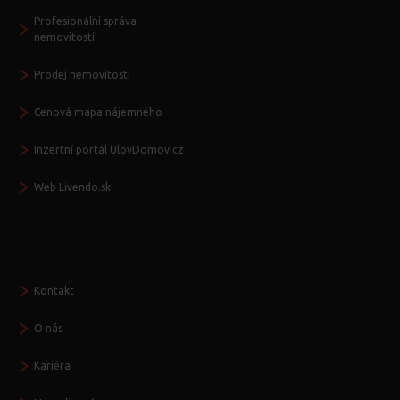
Profesionální správa
nemovitostí
Prodej nemovitosti
Cenová mapa nájemného
Inzertní portál UlovDomov.cz
Web Livendo.sk
Seznamte se
Kontakt
O nás
Kariéra