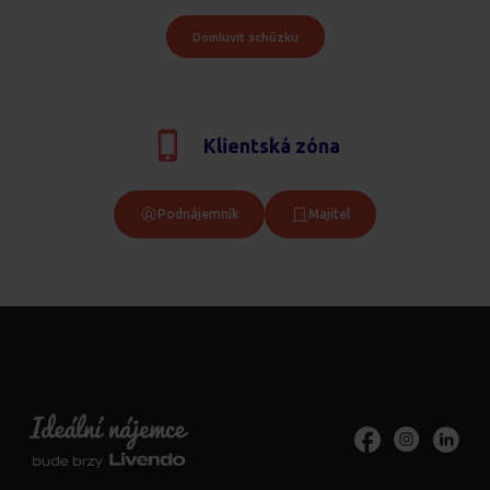
Domluvit schůzku
Klientská zóna
Podnájemník
Majitel