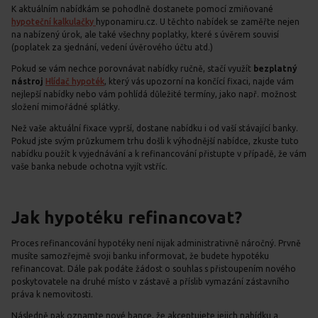
K aktuálním nabídkám se pohodlně dostanete pomocí zmiňované
hypoteční kalkulačky
hyponamiru.cz. U těchto nabídek se zaměřte nejen
na nabízený úrok, ale také všechny poplatky, které s úvěrem souvisí
(poplatek za sjednání, vedení úvěrového účtu atd.)
Pokud se vám nechce porovnávat nabídky ručně, stačí využít
bezplatný
nástroj
Hlídač hypoték
, který vás upozorní na končící fixaci, najde vám
nejlepší nabídky nebo vám pohlídá důležité termíny, jako např. možnost
složení mimořádné splátky.
Než vaše aktuální fixace vyprší, dostane nabídku i od vaší stávající banky.
Pokud jste svým průzkumem trhu došli k výhodnější nabídce, zkuste tuto
nabídku použít k vyjednávání a k refinancování přistupte v případě, že vám
vaše banka nebude ochotna vyjít vstříc.
Jak hypotéku refinancovat?
Proces refinancování hypotéky není nijak administrativně náročný. Prvně
musíte samozřejmě svoji banku informovat, že budete hypotéku
refinancovat. Dále pak podáte žádost o souhlas s přistoupením nového
poskytovatele na druhé místo v zástavě a příslib vymazání zástavního
práva k nemovitosti.
Následně pak oznamte nové bance, že akceptujete jejich nabídku a