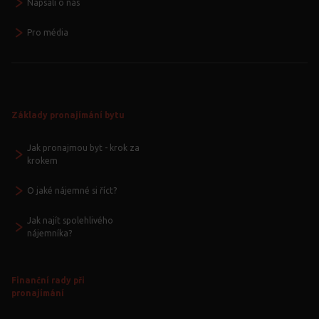
Napsali o nás
Pro média
Základy pronajímání bytu
Jak pronajmou byt - krok za
krokem
O jaké nájemné si říct?
Jak najít spolehlivého
nájemníka?
Finanční rady při
pronajímání