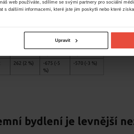
 náš web používáte, sdílíme se svými partnery pro sociální média
%)
%)
 s dalšími informacemi, které jste jim poskytli nebo které získa
2
-142 (-1
296 (2 %)
-75 (0 %)
%)
2
-85 (-1 %)
-265 (-2
-207 (-1 %)
%)
Upravit
 %)
35 (0 %)
-658 (-5
-1 461 (-9
%)
%)
2
262 (2 %)
-675 (-5
-570 (-3 %)
%)
emní bydlení je levnější ne