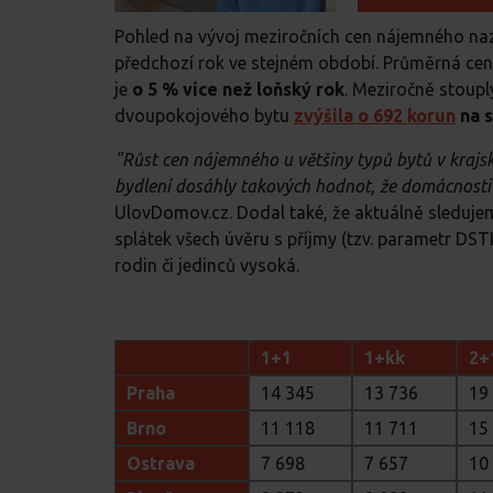
Pohled na vývoj meziročních cen nájemného na
předchozí rok ve stejném období. Průměrná c
je
o 5 % více než loňský rok
. Meziročně stoupl
dvoupokojového bytu
zvýšila o 692 korun
na s
"Růst cen nájemného u většiny typů bytů v krajs
bydlení dosáhly takových hodnot, že domácnosti 
UlovDomov.cz. Dodal také, že aktuálně sleduje
splátek všech úvěru s příjmy (tzv. parametr DST
rodin či jedinců vysoká.
1+1
1+kk
2+
Praha
14 345
13 736
19
Brno
11 118
11 711
15
Ostrava
7 698
7 657
10