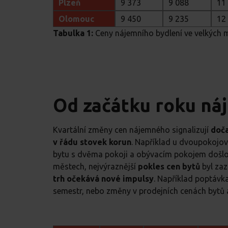
Plzeň
9 373
9 088
11
Olomouc
9 450
9 235
12
Tabulka 1:
Ceny nájemního bydlení ve velkých
Od začátku roku ná
Kvartální změny cen nájemného signalizují
doča
v řádu stovek korun
. Například u dvoupokojo
bytu s dvěma pokoji a obývacím pokojem došl
městech, nejvýraznější
pokles cen bytů
byl za
trh očekává nové impulsy
. Například poptávk
semestr, nebo změny v prodejních cenách bytů