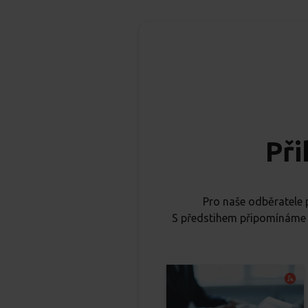
Při
Pro naše odběratele
S předstihem připomínáme d