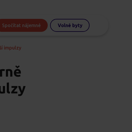
Spočítat nájemné
Volné byty
ší impulzy
rně
ulzy