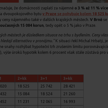
značuje, že domácnosti zaplatí za nájemné
o 3 % až 11 % víc
ena dvoupokojového bytu
v Praze
se pohybuje kolem
18 525 k
y ceny nájemného také v dalších krajských městech.
V Brně
se
oučasných 15 084 korun
, tedy opět o 5 % jako v Praze.
kých městech je důsledkem situace na trhu s bydlením. Ceny vlas
hledají alternativu v pronájmu."
K situaci řekl Michal Hrbatý, j
me snahy rozhýbat hypoteční trh zrušením limitu porovnávajíc
I), výše úroků hypoték kolem 6 procent však stále zůstává pro 
1
2+kk
3+1
3+kk
 020
18 525
25 742
28 421
 432
15 084
18 524
21 260
 452
11 231
12 065
16 993