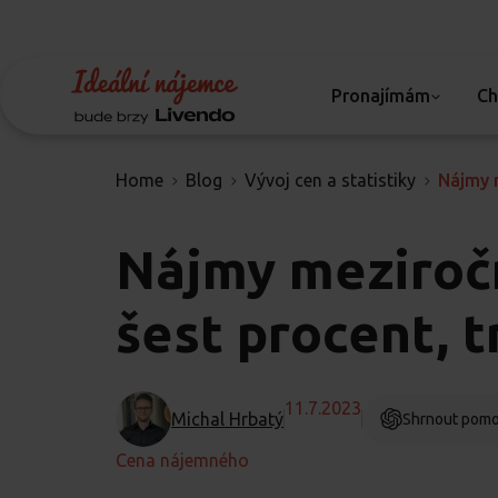
Pronajímám
Ch
Home
Blog
Vývoj cen a statistiky
Nájmy m
Nájmy meziroč
šest procent, t
11.7.2023
Michal Hrbatý
Shrnout pomo
Cena nájemného