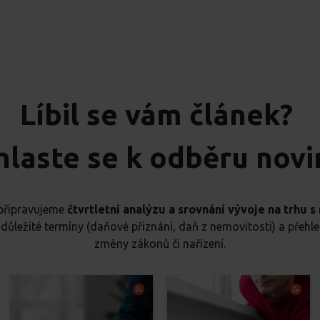
Líbil se vám článek?
hlaste se k odběru nov
 připravujeme
čtvrtletní analýzu a srovnání vývoje na trhu 
ůležité termíny (daňové přiznání, daň z nemovitosti) a přeh
změny zákonů či nařízení.