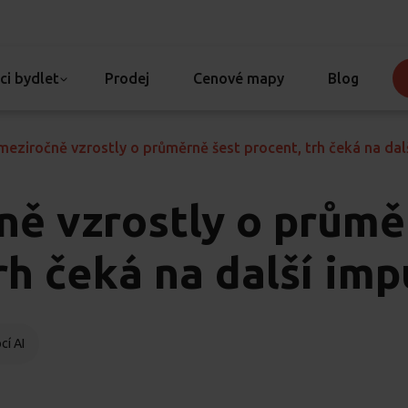
ci bydlet
Prodej
Cenové mapy
Blog
eziročně vzrostly o průměrně šest procent, trh čeká na dal
ně vzrostly o průmě
rh čeká na další imp
cí AI