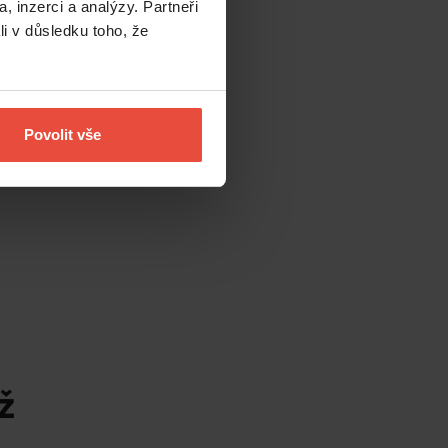
, inzerci a analýzy. Partneři
li v důsledku toho, že
Povolit vše
ž