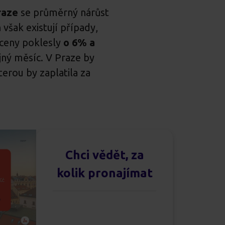
raze
se průměrný nárůst
však existují případy,
 ceny poklesly
o 6% a
jný měsíc. V Praze by
kterou by zaplatila za
Chci vědět, za
kolik pronajímat