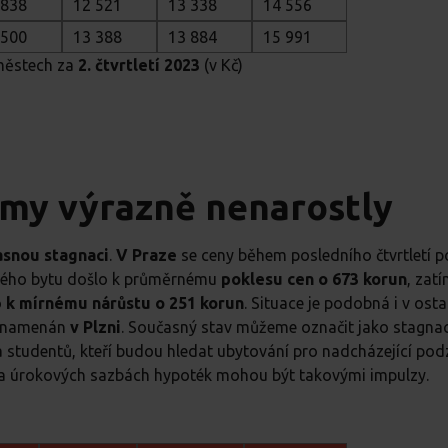
 838
12 521
13 338
14 556
 500
13 388
13 884
15 991
 městech za
2. čtvrtletí 2023
(v Kč)
jmy výrazně nenarostly
snou stagnaci
.
V Praze
se ceny během posledního čtvrtletí 
vého bytu došlo k průměrnému
poklesu cen o 673 korun
, zat
o
k mírnému nárůstu o 251 korun
. Situace je podobná i v osta
znamenán
v Plzni
. Současný stav můžeme označit jako stagnac
a studentů, kteří budou hledat ubytování pro nadcházející pod
 a úrokových sazbách hypoték mohou být takovými impulzy.