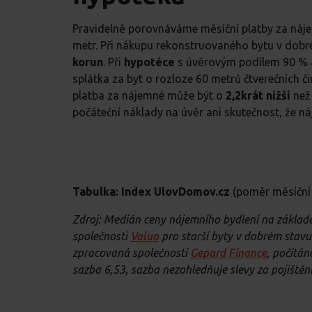
Pravidelně porovnáváme měsíční platby za náje
metr. Při nákupu rekonstruovaného bytu v dob
korun
. Při
hypotéce
s úvěrovým podílem 90 % a
splátka za byt o rozloze 60 metrů čtverečních či
platba za nájemné může být o
2,2krát nižší
než 
počáteční náklady na úvěr ani skutečnost, že ná
Tabulka: Index UlovDomov.cz
(poměr měsíční 
Zdroj: Medián ceny nájemního bydlení na základ
společnosti
Valuo
pro starší byty v dobrém stavu
zpracovaná společností
Gepard Finance
, počítán
sazba 6,53, sazba nezohledňuje slevy za pojištění