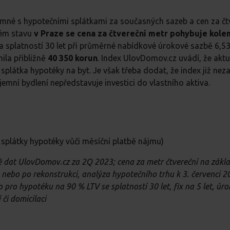
mné s hypotečními splátkami za současných sazeb a cen za čt
rém stavu
v Praze se cena za čtvereční metr pohybuje kole
 splatností 30 let při průměrné nabídkové úrokové sazbě 6,5
nila přibližně
40 350 korun
. Index UlovDomov.cz uvádí, že aktu
splátka hypotéky na byt. Je však třeba dodat, že index již nez
jemní bydlení nepředstavuje investici do vlastního aktiva.
splátky hypotéky vůči měsíční platbě nájmu)
ě dat UlovDomov.cz za 2Q 2023; cena za metr čtvereční na zákl
 nebo po rekonstrukci, analýza hypotečního trhu k 3. červenci 2
o pro hypotéku na 90 % LTV se splatností 30 let, fix na 5 let, úr
 či domicilaci