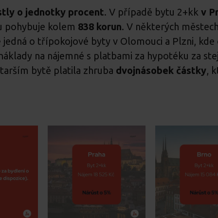
stly o jednotky procent
. V případě bytu 2+kk
v P
ku pohybuje kolem
838 korun
. V některých městech 
 jedná o třípokojové byty v Olomouci a Plzni, kde
í náklady na nájemné s platbami za hypotéku za ste
starším bytě platila zhruba
dvojnásobek částky
, 