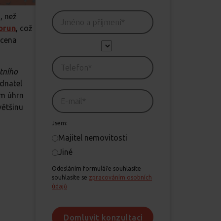
e
, než
orun
, což
 cena
tního
ednatel
ím úhrn
většinu
Jsem:
Majitel nemovitosti
Jiné
Odesláním formuláře souhlasíte
souhlasíte se
zpracováním osobních
údajů