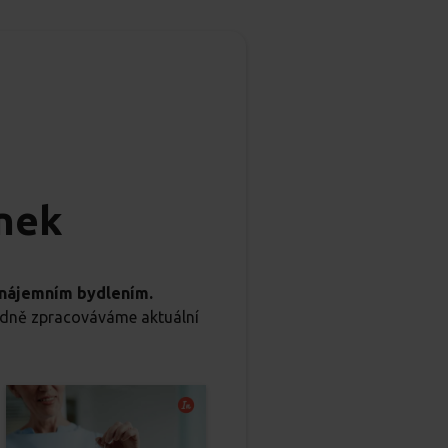
inek
s nájemním bydlením.
ledně zpracováváme aktuální