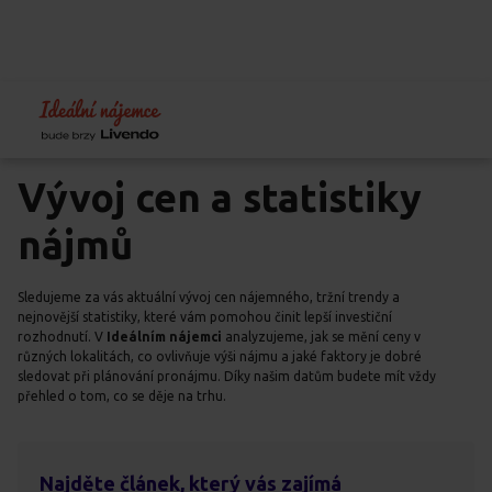
Home
Blog
Vývoj cen a statistiky
Vývoj cen a statistiky
nájmů
Sledujeme za vás aktuální vývoj cen nájemného, tržní trendy a
nejnovější statistiky, které vám pomohou činit lepší investiční
rozhodnutí. V
Ideálním nájemci
analyzujeme, jak se mění ceny v
různých lokalitách, co ovlivňuje výši nájmu a jaké faktory je dobré
sledovat při plánování pronájmu. Díky našim datům budete mít vždy
přehled o tom, co se děje na trhu.
Najděte článek, který vás zajímá