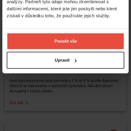
analýzy. Partneři tyto údaje mohou zkombinovat s
dalšími informacemi, které jste jim poskytli nebo které
získali v důsledku toho, že používáte jejich služby.
1.2.2024
•
Cena nájemného
•
Investiční nemovitosti
Povolit vše
Růst cen nájmů pokračoval i v
uplynulém roce: poslední měsíce
roku se nesly v duchu sezónního
Upravit
zpomalení
Ceny bytů meziročně opět porostly o 1 % až 6 % (podle dispozice).
Obecně se však bavíme o sezónním zpomalení. Aktuální situaci
shrnujeme v tomto článku.
Číst dál