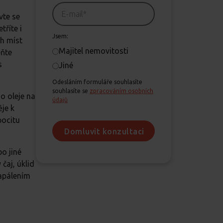
vte se
tříte i
Jsem:
ch míst
Majitel nemovitosti
eňte
s
Jiné
Odesláním formuláře souhlasíte
souhlasíte se
zpracováním osobních
o oleje na
údajů
je k
pocitu
o jiné
čaj, úklid
zapálením