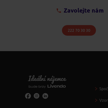
Zavolejte nám
222 70 30 30
Vždy po
Spoč
Vzor