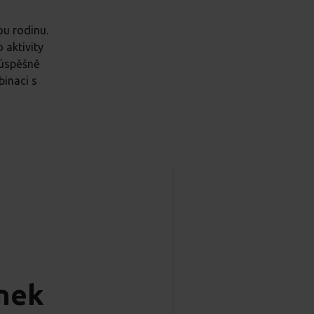
ou rodinu.
o aktivity
 úspěšně
inaci s
inek