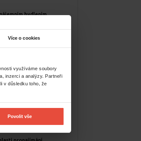
s nájemním bydlením.
ledně zpracováváme aktuální
Více o cookies
ěvnosti využíváme soubory
, inzerci a analýzy. Partneři
li v důsledku toho, že
Číst více
Povolit vše
blasti pronajímání
.