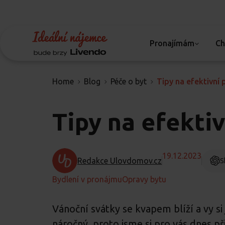
Pronajímám
Ch
Home
Blog
Péče o byt
Tipy na efektivní 
Tipy na efekti
19.12.2023
Redakce Ulovdomov.cz
S
Bydlení v pronájmu
Opravy bytu
Vánoční svátky se kvapem blíží a vy s
náročný, proto jsme si pro vás dnes př