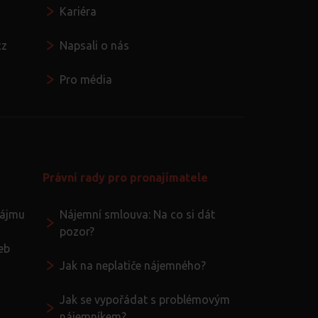
Kariéra
cz
Napsali o nás
Pro média
Právní rady pro pronajímatele
nájmu
Nájemní smlouva: Na co si dát
pozor?
eb
Jak na neplatiče nájemného?
Jak se vypořádat s problémovým
nájemníkem?