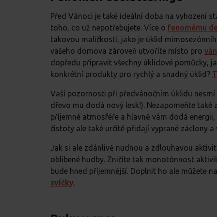
Před Vánoci je také ideální doba na vyhození st
toho, co už nepotřebujete. Více o
f
enomému dec
takovou maličkostí, jako je úklid mimosezónníh
vašeho domova zároveň utvoříte místo pro
ván
dopředu připravit všechny úklidové pomůcky, jak
konkrétní produkty pro rychlý a snadný úklid?
T
Vaší pozornosti při předvánočním úklidu nesmí 
dřevo mu dodá nový lesk!). Nezapomeňte také ani
příjemné atmosféře a hlavně vám dodá energii,
čistoty ale také určitě přidají vyprané záclony 
Jak si ale zdánlivě nudnou a zdlouhavou aktivi
oblíbené hudby. Zničíte tak monotónnost aktivity
bude hned příjemnější. Doplnit ho ale můžete na
svíčky
.