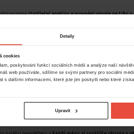
 připravujeme
čtvrtletní analýzu a srovnání vývoje na trhu 
ůležité termíny (daňové přiznání, daň z nemovitosti) a přeh
změny zákonů či nařízení.
Detaily
á cookies
klam, poskytování funkcí sociálních médií a analýze naší návšt
 náš web používáte, sdílíme se svými partnery pro sociální média
 s dalšími informacemi, které jste jim poskytli nebo které získa
Číst více
Číst více
Upravit
ěru našeho newsletteru a
každý měsíc si rozšíříte obzory v o