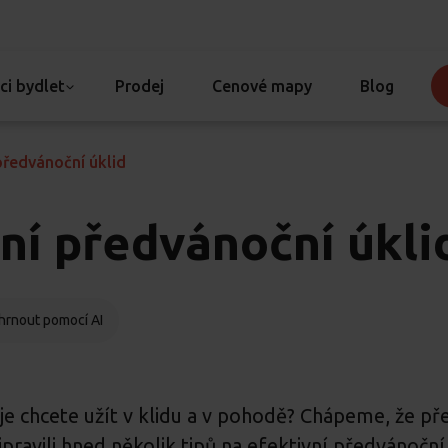
ci bydlet
Prodej
Cenové mapy
Blog
předvánoční úklid
vní předvánoční úkli
hrnout pomocí AI
i je chcete užít v klidu a v pohodě? Chápeme, že 
ipravili hned několik tipů na efektivní předvánoční