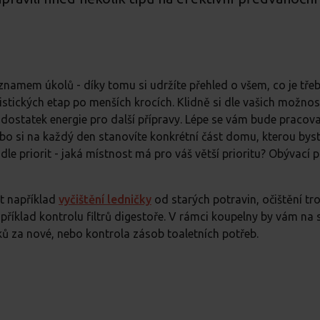
znamem úkolů - díky tomu si udržíte přehled o všem, co je třeb
istických etap po menších krocích. Klidně si dle vašich možnos
k dostatek energie pro další přípravy. Lépe se vám bude pracova
ebo si na každý den stanovíte konkrétní část domu, kterou byst
le priorit - jaká místnost má pro váš větší prioritu? Obývací p
t například
vyčištění ledničky
od starých potravin, očištění tr
apříklad kontrolu filtrů digestoře. V rámci koupelny by vám n
 za nové, nebo kontrola zásob toaletních potřeb.