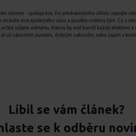
edním slovem - spolupráce. Do předvánočního úklidu zapojte cel
ké strávíte více společného času a posílíte rodinný tým. Co z tét
é určitě užijete odměnu, kterou by měl končit každý efektivní a
y ať už vánočním punčem, dobrým cukrovím, nebo čajem v komb
Líbil se vám článek?
hlaste se k odběru nov