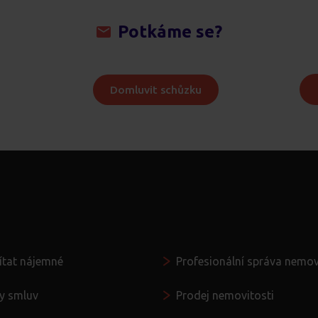
Potkáme se?
Domluvit schůzku
 ruce
Další služby
ítat nájemné
Profesionální správa nemov
y smluv
Prodej nemovitosti