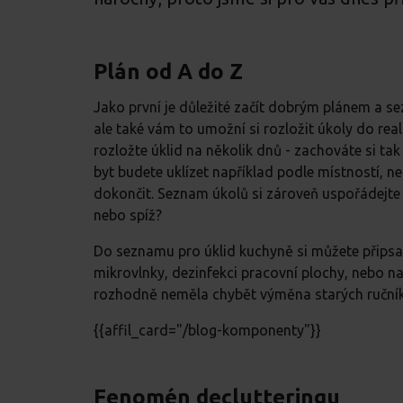
Plán od A do Z
Jako první je důležité začít dobrým plánem a se
ale také vám to umožní si rozložit úkoly do real
rozložte úklid na několik dnů - zachováte si ta
byt budete uklízet například podle místností, n
dokončit. Seznam úkolů si zároveň uspořádejte d
nebo spíž?
Do seznamu pro úklid kuchyně si můžete připsa
mikrovlnky, dezinfekci pracovní plochy, nebo n
rozhodně neměla chybět výměna starých ručníků
{{affil_card="/blog-komponenty"}}
Fenomén declutteringu