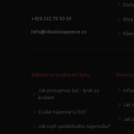
Daňo
+420 222 70 30 30
Blog
info@idealninajemce.cz
Klie
Základy pronajímání bytu
Finančn
Jak pronajmou byt - krok za
Infl
krokem
Jak 
O jaké nájemné si říct?
Jak 
Jak najít spolehlivého nájemníka?