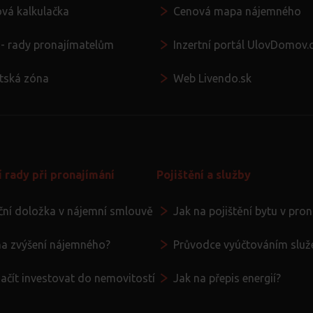
vá kalkulačka
Cenová mapa nájemného
 - rady pronajímatelům
Inzertní portál UlovDomov.
ntská zóna
Web Livendo.sk
í rady při pronajímání
Pojištění a služby
ační doložka v nájemní smlouvě
Jak na pojištění bytu v pro
na zvýšení nájemného?
Průvodce vyúčtováním služ
začít investovat do nemovitostí
Jak na přepis energií?