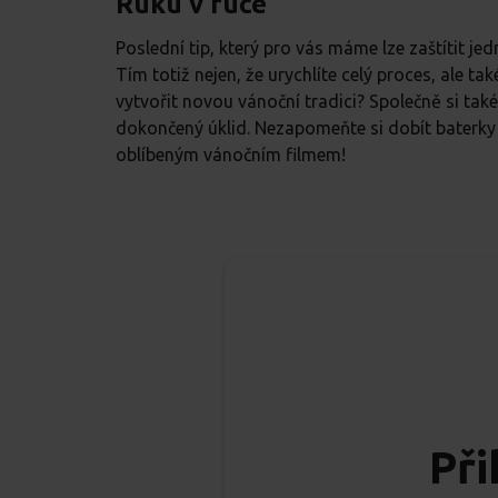
Ruku v ruce
Poslední tip, který pro vás máme lze zaštítit j
Tím totiž nejen, že urychlíte celý proces, ale ta
vytvořit novou vánoční tradici? Společně si tak
dokončený úklid. Nezapomeňte si dobít baterk
oblíbeným vánočním filmem!
Při