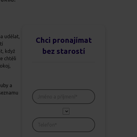
a udělat,
Chci pronajímat
tí
bez starostí
t, když
e chtěli
okoj,
ouby a
a seznamu