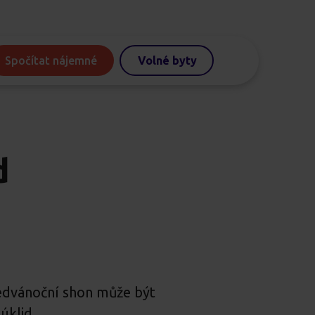
Spočítat nájemné
Volné byty
d
předvánoční shon může být
 úklid.