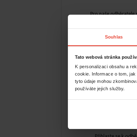
Pro naše odběratele
S předstihem připomínáme d
Souhlas
Tato webová stránka použív
K personalizaci obsahu a re
cookie. Informace o tom, jak
tyto údaje mohou zkombinovat
používáte jejich služby.
Číst více
Přihlaste se k odb