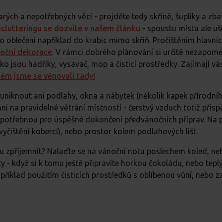
arých a nepotřebných věcí - projděte tedy skříně, šuplíky a zba
lutteringu se dozvíte v našem článku
- spoustu místa ale uše
o oblečení například do krabic mimo skříň. Pročištěním hlavní
oční dekorace
. V rámci dobrého plánování si určitě nezapom
o jsou hadříky, vysavač, mop a čisticí prostředky. Zajímají vá
ěm jsme se věnovali tady!
uniknout ani podlahy, okna a nábytek (několik kapek přírodníh
 na pravidelné větrání místností - čerstvý vzduch totiž přispě
 potřebnou pro úspěšné dokončení předvánočních příprav. Na 
a vyčištění koberců, nebo prostor kolem podlahových lišt.
tu zpříjemnit? Nalaďte se na vánoční notu poslechem koled, neb
 - když si k tomu ještě připravíte horkou čokoládu, nebo teplý 
příklad použitím čisticích prostředků s oblíbenou vůní, nebo 