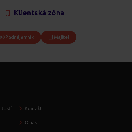
Klientská zóna
Podnájemník
Majitel
Seznamte se
itostí
Kontakt
O nás