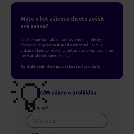
Máte o byt zájem a chcete zvýšit
své šance?
Nechte nám kontakt na současného majitele bytu a
dostaňte tak
přednost před ostatními.
Jakmile
získáme kladnou referenci, automaticky vás posuneme
mezi atraktivní zájemce o byt.
Kontakt vyplníte v poptávkovém formuláři.
💡
Mám zájem o prohlídku
Jméno*