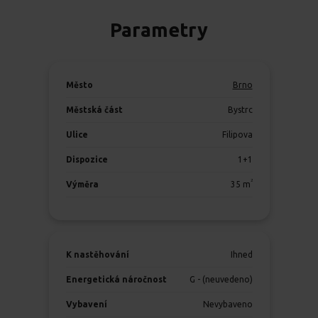
Parametry
Město
Brno
Městská část
Bystrc
Ulice
Filipova
Dispozice
1+1
2
Výměra
35
m
K nastěhování
Ihned
Energetická náročnost
G - (neuvedeno)
Vybavení
Nevybaveno