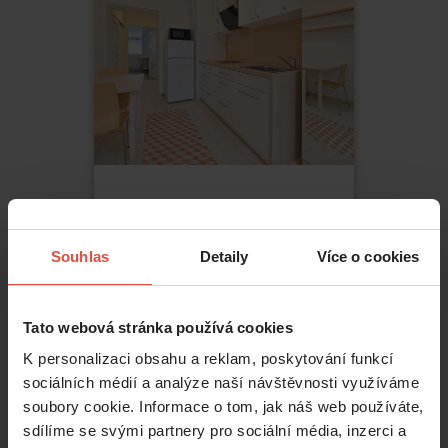
Pronájem
1+1
14 900 Kč
Souhlas
Detaily
Více o cookies
Kosmákova
,
Brno
Židenice
Tato webová stránka používá cookies
2
29
m
K personalizaci obsahu a reklam, poskytování funkcí
sociálních médií a analýze naší návštěvnosti využíváme
soubory cookie. Informace o tom, jak náš web používáte,
sdílíme se svými partnery pro sociální média, inzerci a