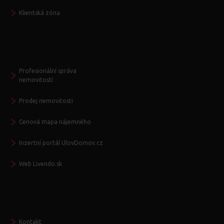
Klientská zóna
Další služby
Profesionální správa
nemovitostí
Prodej nemovitosti
Cenová mapa nájemného
Inzertní portál UlovDomov.cz
Web Livendo.sk
Seznamte se
Kontakt