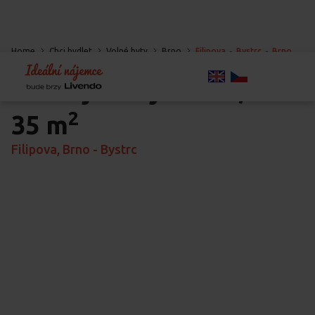
Home
Chci bydlet
Volné byty
Brno
Filipova
-
Bystrc
-
Brno
Pronájem bytu
1+1,
2
35 m
Filipova, Brno - Bystrc