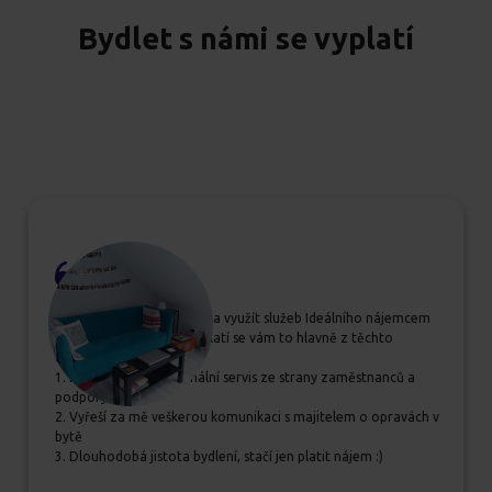
Bydlet s námi se vyplatí
Pokud se rozhodujete, zda využít služeb Ideálního nájemcem
určitě jim dejte šanci, vyplatí se vám to hlavně z těchto
důvodů:
1. Příjemný a profesionální servis ze strany zaměstnanců a
podpory
2. Vyřeší za mě veškerou komunikaci s majitelem o opravách v
bytě
3. Dlouhodobá jistota bydlení, stačí jen platit nájem :)