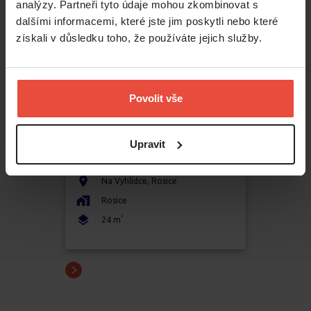
analýzy. Partneři tyto údaje mohou zkombinovat s
dalšími informacemi, které jste jim poskytli nebo které
získali v důsledku toho, že používáte jejich služby.
Povolit vše
Pronájem
1+1
Upravit
15 000 Kč
Na Vyhlídce
,
Rosice
Rosice
2
24
m