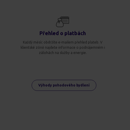
Přehled o platbách
Každý měsíc obdržíte e-mailem přehled plateb. V
klientské zóně najdete informace o podnájemném i
zálohách na služby a energie.
Výhody pohodového bydlení