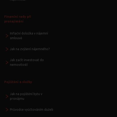
Finanční rady při
pronajímání
Inflační doložka v nájemní
smlouvě
Jak na zvýšení nájemného?
Jak začít investovat do
nemovitostí
Pojištění a služby
Jak na pojištění bytu v
pronájmu
Průvodce vyúčtováním služeb