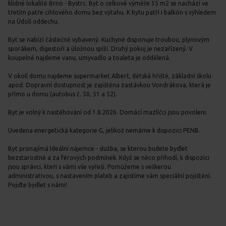
klidné lokalitě Brno - Bystrc. Byt o celkové výměře 35 m2 se nachází ve
třetím patře cihlového domu bez výtahu. K bytu patří i balkón s výhledem
na Údolí oddechu.
Byt se nabízí částečně vybavený. Kuchyně disponuje troubou, plynovým
sporákem, digestoří a úložnou spíží. Druhý pokoj je nezařízený. V
koupelně najdeme vanu, umyvadlo a toaleta je oddělená.
V okolí domu najdeme supermarket Albert, dětská hřiště, základní školu
apod. Dopravní dostupnost je zajištěna zastávkou Vondrákova, která je
přímo u domu (autobus č. 50, 51 a 52).
Byt je volný k nastěhování od 1.8.2026. Domácí mazlíčci jsou povoleni.
Uvedena energetická kategorie G, jelikož nemáme k dispozici PENB.
Byt pronajímá Ideální nájemce - služba, se kterou budete bydlet
bezstarostně a za férových podmínek. Když se něco přihodí, k dispozici
jsou správci, kteří s vámi vše vyřeší. Pomůžeme s veškerou
administrativou, s nastavením plateb a zajistíme vám speciální pojištění.
Pojďte bydlet s námi!