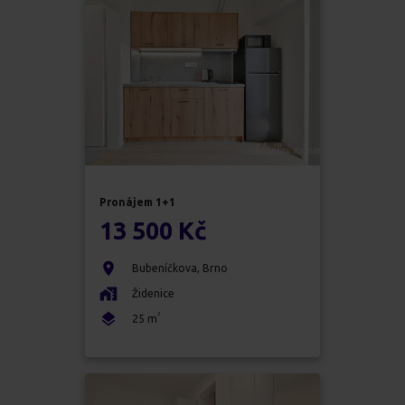
Pronájem
1+1
13 500 Kč
Bubeníčkova
,
Brno
Židenice
2
25
m