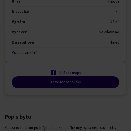
Ulice
Filipova
Dispozice
1+1
2
Výměra
35
m
Vybavení
Nevybaveno
K nastěhování
Ihned
Více parametrů
Ukázat mapu
Domluvit prohlídku
Popis bytu
K dlouhodobému podnájmu nabízíme příjemný byt o dispozici 1+1 v