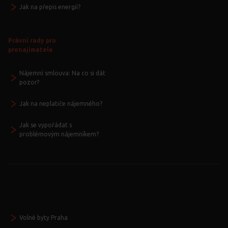
Jak na přepis energií?
Právní rady pro
pronajímatele
Nájemní smlouva: Na co si dát
pozor?
Jak na neplatiče nájemného?
Jak se vypořádat s
problémovým nájemníkem?
Volné byty Praha