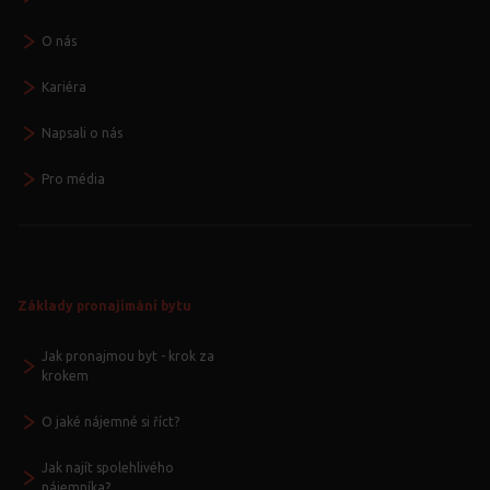
O nás
Kariéra
Napsali o nás
Pro média
Základy pronajímání bytu
Jak pronajmou byt - krok za
krokem
O jaké nájemné si říct?
Jak najít spolehlivého
nájemníka?