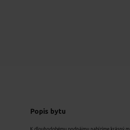
Popis bytu
K dlouhodobému podnájmu nabízíme krásný mo