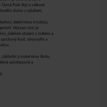
- Černá Pole. Byt o celkové
elového domu s výtahem.
lednicí, elektrickou troubou,
stoří. Obývací část je
mi, jídelním stolem s židlemi a
 je sprchový kout, umyvadlo a
ačkou.
 základní a mateřskou školu,
dálená autobusová a
ů.