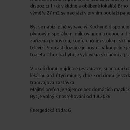
dispozici 1+kk v klidné a oblíbené lokalitě Brno 
výměře 27 m2 se nachází v prvním podlaží pan
Byt se nabízí plně vybavený. Kuchyně disponuje 
plynovým sporákem, mikrovlnnou troubou a dige
zařízena pohovkou, konferenčním stolem, skříně
televizí. Součástí ložnice je postel. V koupelně
toaleta. Chodba bytu je vybavena skříněmi a pr
V okolí domu najdeme restaurace, supermarket,
lékárnu atd. Čtyři minuty chůze od domu je vz
tramvajová zastávka.
Majitel preferuje zájemce bez domácích mazlíčk
Byt je volný k nastěhování od 1.9.2026.
Energetická třída: G