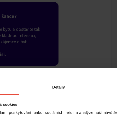
é šance?
e bytu a dostaňte tak
 kladnou referenci,
zájemce o byt.
ři.
Detaily
á cookies
klam, poskytování funkcí sociálních médií a analýze naší návšt