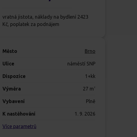
vratná jistota, náklady na bydlení 2423
Kč, poplatek za podnájem
Město
Brno
Ulice
náměstí SNP
Dispozice
1+kk
Výměra
27
m
2
Vybavení
Plně
K nastěhování
1. 9. 2026
Více parametrů