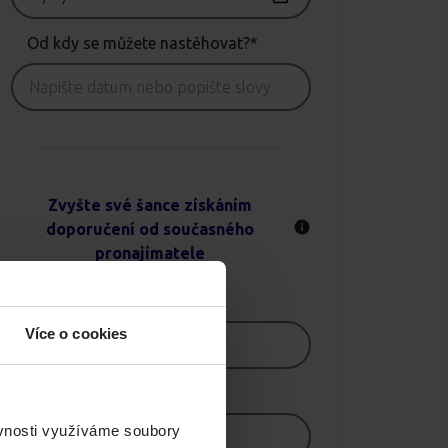
Od kdy se můžete nastěhovat?*
Zvyšte své šance získáním
doporučení od současného
pronajímatele
Jméno
Více o cookies
E-mail
ěvnosti využíváme soubory