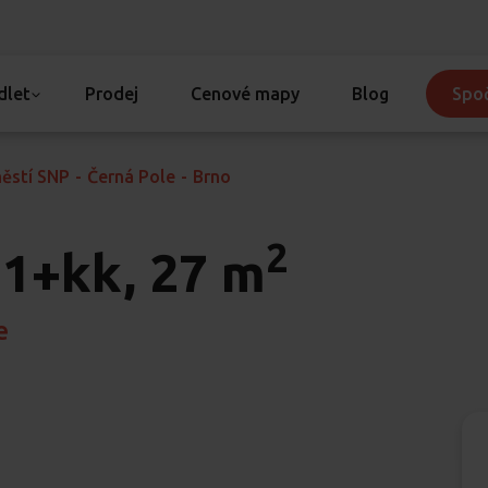
dlet
Prodej
Cenové mapy
Blog
Spoč
ěstí SNP
-
Černá Pole
-
Brno
2
1+kk, 27 m
e