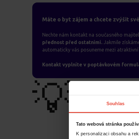
Máte o byt zájem a chcete zvýšit sv
Nechte nám kontakt na současného majitel
přednost před ostatními.
Jakmile získáme
automaticky vás posuneme mezi atraktivní 
Kontakt vyplníte v poptávkovém formulá
💡
Souhlas
Tato webová stránka použív
K personalizaci obsahu a re