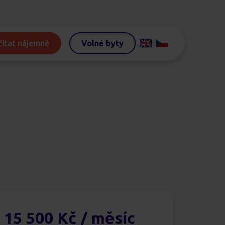
ítat nájemné
Volné byty
15 500 Kč
/ měsíc