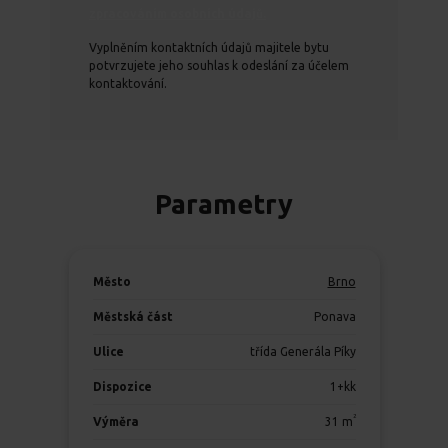
zpracováním osobních údajů.
Vyplněním kontaktních údajů majitele bytu
potvrzujete jeho souhlas k odeslání za účelem
kontaktování.
Parametry
Město
Brno
Městská část
Ponava
Ulice
třída Generála Píky
Dispozice
1+kk
2
Výměra
31
m