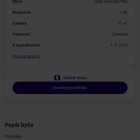
Ulice
třída Generála Píky
Dispozice
1+kk
2
Výměra
31
m
Vybavení
Částečně
K nastěhování
1. 9. 2026
Více parametrů
Ukázat mapu
Domluvit prohlídku
Popis bytu
Prohlídky