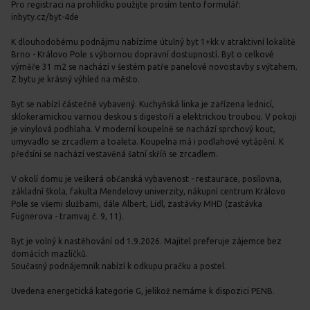
Pro registraci na prohlídku použijte prosím tento formulář:
inbyty.cz/byt-4de
K dlouhodobému podnájmu nabízíme útulný byt 1+kk v atraktivní lokalitě
Brno - Královo Pole s výbornou dopravní dostupností. Byt o celkové
výměře 31 m2 se nachází v šestém patře panelové novostavby s výtahem.
Z bytu je krásný výhled na město.
Byt se nabízí částečně vybavený. Kuchyňská linka je zařízena lednicí,
sklokeramickou varnou deskou s digestoří a elektrickou troubou. V pokoji
je vinylová podhlaha. V moderní koupelně se nachází sprchový kout,
umyvadlo se zrcadlem a toaleta. Koupelna má i podlahové vytápění. K
předsíni se nachází vestavěná šatní skříň se zrcadlem.
V okolí domu je veškerá občanská vybavenost - restaurace, posilovna,
základní škola, fakulta Mendelovy univerzity, nákupní centrum Královo
Pole se všemi službami, dále Albert, Lidl, zastávky MHD (zastávka
Fügnerova - tramvaj č. 9, 11).
Byt je volný k nastěhování od 1.9.2026. Majitel preferuje zájemce bez
domácích mazlíčků.
Současný podnájemník nabízí k odkupu pračku a postel.
Uvedena energetická kategorie G, jelikož nemáme k dispozici PENB.