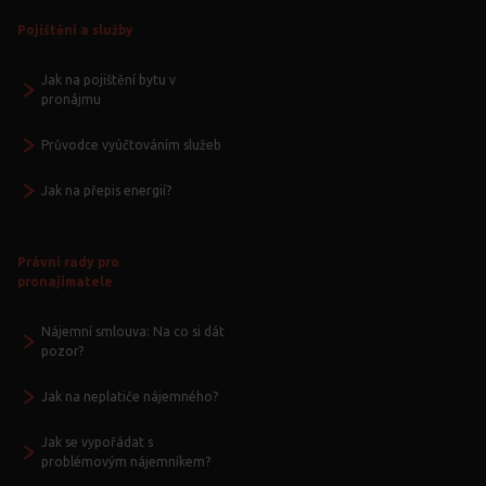
Pojištění a služby
Jak na pojištění bytu v
pronájmu
Průvodce vyúčtováním služeb
Jak na přepis energií?
Právní rady pro
pronajímatele
Nájemní smlouva: Na co si dát
pozor?
Jak na neplatiče nájemného?
Jak se vypořádat s
problémovým nájemníkem?