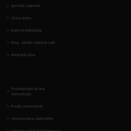
Spočítat nájemné
Vzory smluv
Daňová kalkulačka
Blog - Ideální nájemce radí
Klientská zóna
Další služby
Profesionální správa
nemovitostí
Prodej nemovitosti
Cenová mapa nájemného
Inzertní portál UlovDomov.cz