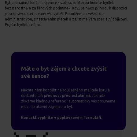
Byt pronajímá Ideální nájemce - služba, se kterou budete bydlet
bezstarostně a za férových podmínek. Když se něco přihodí, k dispozici
jsou správci, kteří s vámi vše vyřeší. Pomůžeme s veškerou
administrativou, s nastavením plateb a zajistíme vám speciální pojištění.
Pojďte bydlet s námi!
Máte o byt zájem a chcete zvýšit
své šance?
Nechte nám kontakt na současného majitele bytu a
dostaňte tak
přednost před ostatními.
Jakmile
získáme kladnou referenci, automaticky vás posuneme
mezi atraktivní zájemce o byt.
Kontakt vyplníte v poptávkovém formuláři.