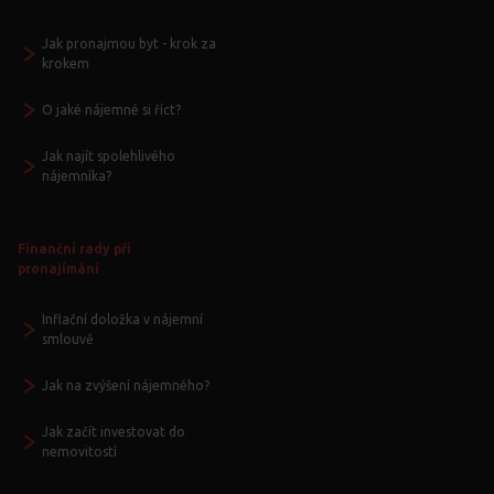
Jak pronajmou byt - krok za
krokem
O jaké nájemné si říct?
Jak najít spolehlivého
nájemníka?
Finanční rady při
pronajímání
Inflační doložka v nájemní
smlouvě
Jak na zvýšení nájemného?
Jak začít investovat do
nemovitostí