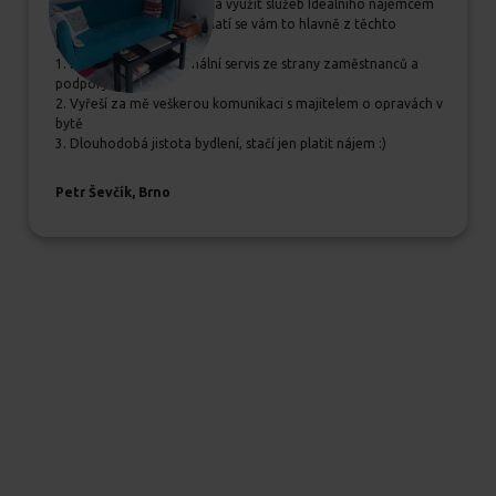
Pokud se rozhodujete, zda využít služeb Ideálního nájemcem
určitě jim dejte šanci, vyplatí se vám to hlavně z těchto
důvodů:
1. Příjemný a profesionální servis ze strany zaměstnanců a
podpory
2. Vyřeší za mě veškerou komunikaci s majitelem o opravách v
bytě
3. Dlouhodobá jistota bydlení, stačí jen platit nájem :)
Petr Ševčík, Brno