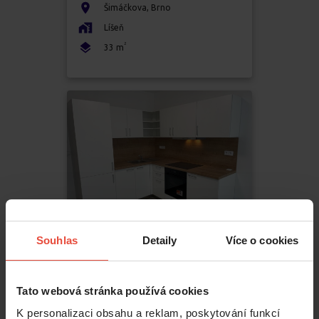
Šimáčkova
,
Brno
Líšeň
2
33
m
Souhlas
Detaily
Více o cookies
Pronájem
1+kk
14 900 Kč
Tato webová stránka používá cookies
K personalizaci obsahu a reklam, poskytování funkcí
Francouzská
,
Brno