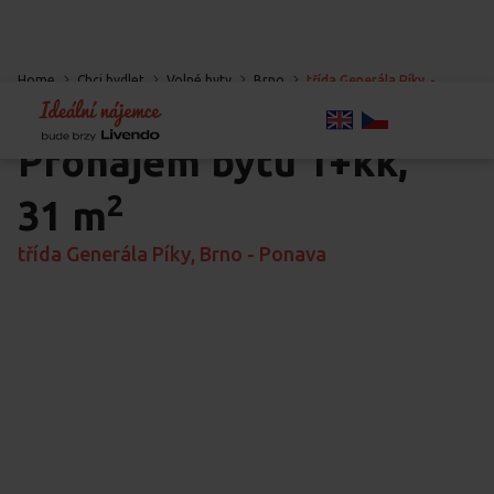
Home
Chci bydlet
Volné byty
Brno
třída Generála Píky
-
Ponava
-
Brno
Pronájem bytu
1+kk,
2
31 m
třída Generála Píky, Brno - Ponava