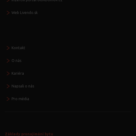
Web Livendo.sk
Seznamte se
Kontakt
O nás
Kariéra
Napsali o nás
Pro média
Základy pronajímání bytu