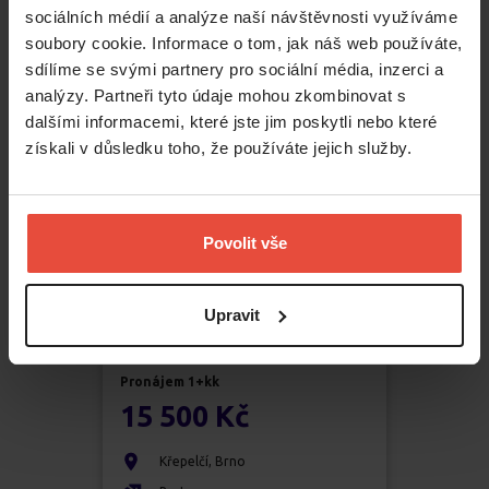
sociálních médií a analýze naší návštěvnosti využíváme
Zábrdovice
soubory cookie. Informace o tom, jak náš web používáte,
2
29
m
sdílíme se svými partnery pro sociální média, inzerci a
analýzy. Partneři tyto údaje mohou zkombinovat s
dalšími informacemi, které jste jim poskytli nebo které
získali v důsledku toho, že používáte jejich služby.
Povolit vše
Upravit
Pronájem
1+kk
15 500 Kč
Křepelčí
,
Brno