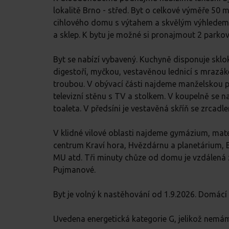
lokalitě Brno - střed. Byt o celkové výměře 50 m
cihlového domu s výtahem a skvělým výhledem. 
a sklep. K bytu je možné si pronajmout 2 parkov
Byt se nabízí vybavený. Kuchyně disponuje skl
digestoří, myčkou, vestavěnou lednicí s mraz
troubou. V obývací části najdeme manželskou po
televizní stěnu s TV a stolkem. V koupelně se n
toaleta. V předsíni je vestavěná skříň se zrcadl
V klidné vilové oblasti najdeme gymázium, mat
centrum Kraví hora, Hvězdárnu a planetárium, 
MU atd. Tři minuty chůze od domu je vzdálená 
Pujmanové.
Byt je volný k nastěhování od 1.9.2026. Domácí 
Uvedena energetická kategorie G, jelikož nemám