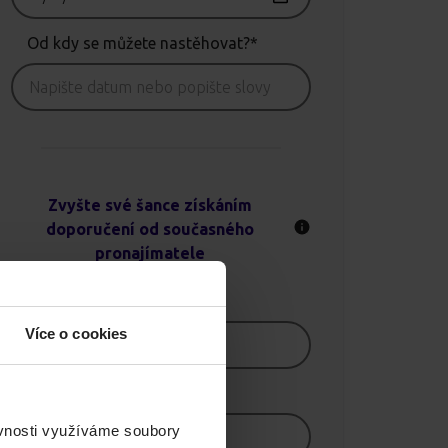
Od kdy se můžete nastěhovat?*
Zvyšte své šance získáním
doporučení od současného
pronajímatele
Jméno
Více o cookies
E-mail
ěvnosti využíváme soubory