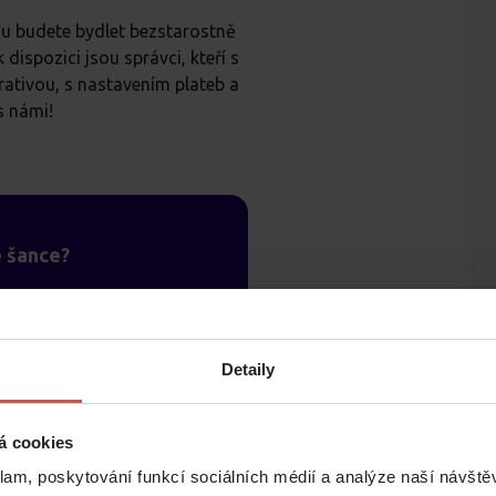
rou budete bydlet bezstarostně
dispozici jsou správci, kteří s
ativou, s nastavením plateb a
s námi!
é šance?
e bytu a dostaňte tak
 kladnou referenci,
zájemce o byt.
Detaily
ři.
á cookies
klam, poskytování funkcí sociálních médií a analýze naší návšt