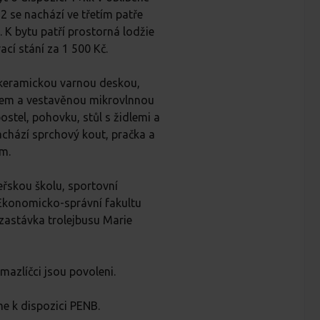
2 se nachází ve třetím patře
K bytu patří prostorná lodžie
ací stání za 1 500 Kč.
okeramickou varnou deskou,
ákem a vestavěnou mikrovlnnou
stel, pohovku, stůl s židlemi a
achází sprchový kout, pračka a
em.
eřskou školu, sportovní
Ekonomicko-správní fakultu
zastávka trolejbusu Marie
mazlíčci jsou povoleni.
e k dispozici PENB.