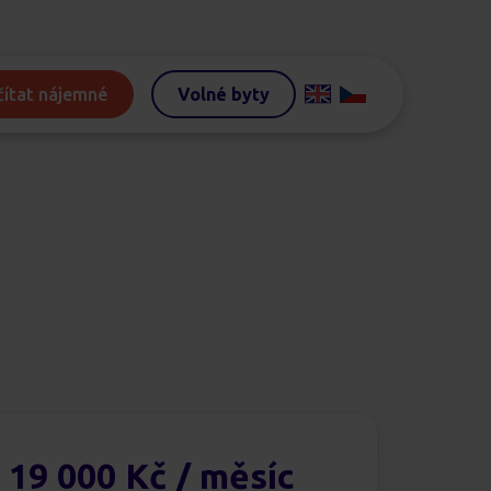
ítat nájemné
Volné byty
19 000 Kč
/ měsíc