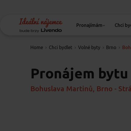
Pronajímám
Chci by
Home
Chci bydlet
Volné byty
Brno
Boh
Pronájem bytu
Bohuslava Martinů, Brno - Str