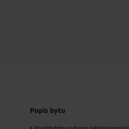
Popis bytu
K dloudohobému podnájmu nabízíme luxusní byt