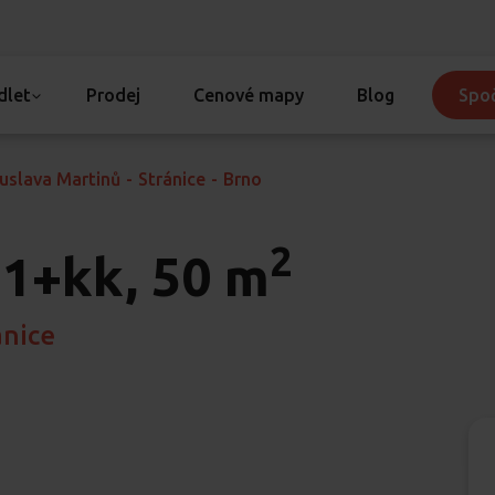
dlet
Prodej
Cenové mapy
Blog
Spoč
uslava Martinů
-
Stránice
-
Brno
2
1+kk, 50 m
ánice