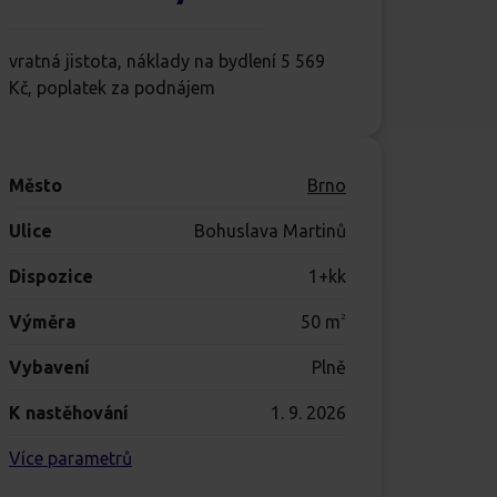
vratná jistota, náklady na bydlení 5 569
Kč, poplatek za podnájem
Město
Brno
Ulice
Bohuslava Martinů
Dispozice
1+kk
Výměra
50
m
2
Vybavení
Plně
K nastěhování
1. 9. 2026
Více parametrů