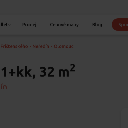
dlet
Prodej
Cenové mapy
Blog
Spoč
Frištenského
-
Neředín
-
Olomouc
2
1+kk, 32 m
dín