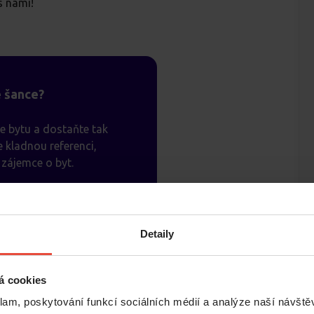
s námi!
é šance?
e bytu a dostaňte tak
 kladnou referenci,
zájemce o byt.
ři.
Detaily
á cookies
klam, poskytování funkcí sociálních médií a analýze naší návšt