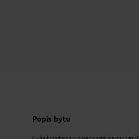
Popis bytu
K dlouhodobému pronájmu nabízíme moderní byt