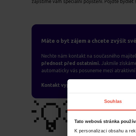
zajistíme vám speciální pojištění. Pojďte bydlet 
Máte o byt zájem a chcete zvýšit sv
Nechte nám kontakt na současného majitel
přednost před ostatními.
Jakmile získáme
automaticky vás posuneme mezi atraktivní 
Kontakt vyplníte v poptávkovém formulá
💡
Souhlas
Tato webová stránka použív
K personalizaci obsahu a re