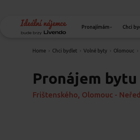
Pronajímám
Chci by
Home
Chci bydlet
Volné byty
Olomouc
Pronájem bytu
Frištenského, Olomouc - Neře