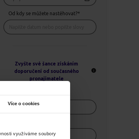
Od kdy se můžete nastěhovat?*
Zvyšte své šance získáním
doporučení od současného
pronajímatele
Jméno
Více o cookies
E-mail
ěvnosti využíváme soubory