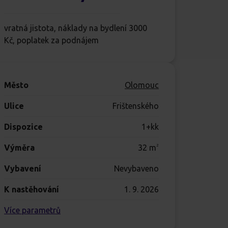
vratná jistota, náklady na bydlení 3000
Kč, poplatek za podnájem
Město
Olomouc
Ulice
Frištenského
Dispozice
1+kk
Výměra
32
m
2
Vybavení
Nevybaveno
K nastěhování
1. 9. 2026
Více parametrů