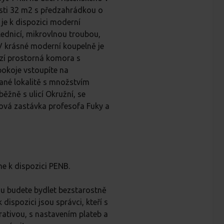
sti 32 m2 s předzahrádkou o
 je k dispozici moderní
ednicí, mikrovlnou troubou,
 V krásné moderní koupelně je
ází prostorná komora s
pokoje vstoupíte na
ané lokalitě s množstvím
ěžně s ulicí Okružní, se
ová zastávka profesofa Fuky a
e k dispozici PENB.
rou budete bydlet bezstarostně
dispozici jsou správci, kteří s
ativou, s nastavením plateb a