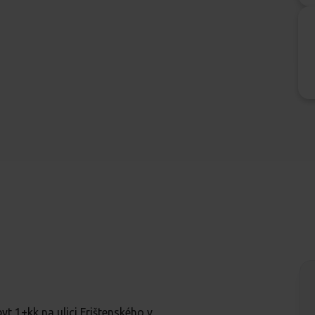
 1+kk na ulici Frištenského v