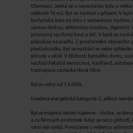
Olomouci. Jedná se o novostavbu bytu o veliko
velikosti 16 m2. Byt se nachází v přízemí. V bytě
kuchyňská linka na míru s vestavěnou myčkou, l
varnou deskou, elektrickou troubou, digestoří.
prostorný sprchový kout a WC. V bytě se nach
přípojkou na pračku. Z prostorného obývacího 
předzahrádku. Byt se nachází ve velmi vyhledáv
přírody v okolí. V blízkosti bytového domu, soub
nachází Fakultní nemocnice, Kaufland, autobus
tramvajová zastávka Nová Ulice.
Byt je volný od 1.9.2026.
Uvedena energetická kategorie G, jelikož nemám
Byt pronajímá Ideální nájemce - služba, se kte
a za férových podmínek. Když se něco přihodí, k 
vámi vše vyřeší. Pomůžeme s veškerou administr