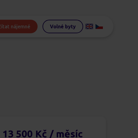
ítat nájemné
Volné byty
13 500 Kč
/ měsíc