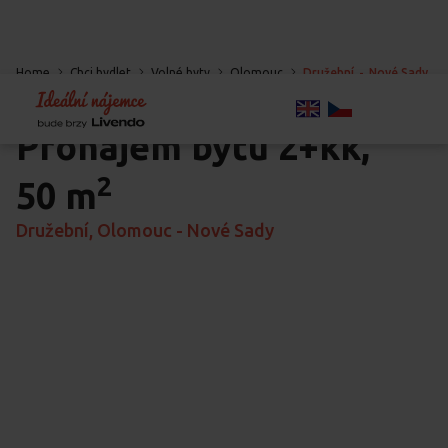
Home
Chci bydlet
Volné byty
Olomouc
Družební
-
Nové Sady
-
Olomouc
Pronájem bytu
2+kk,
2
50 m
Družební, Olomouc - Nové Sady