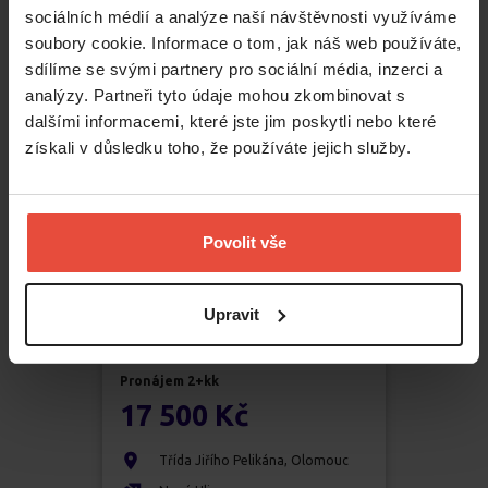
sociálních médií a analýze naší návštěvnosti využíváme
Neředín
soubory cookie. Informace o tom, jak náš web používáte,
2
52
m
sdílíme se svými partnery pro sociální média, inzerci a
analýzy. Partneři tyto údaje mohou zkombinovat s
dalšími informacemi, které jste jim poskytli nebo které
získali v důsledku toho, že používáte jejich služby.
Povolit vše
Upravit
Pronájem
2+kk
17 500 Kč
Třída Jiřího Pelikána
,
Olomouc