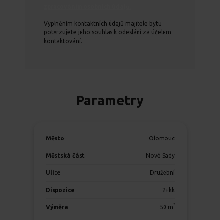
zpracováním osobních údajů.
Vyplněním kontaktních údajů majitele bytu
potvrzujete jeho souhlas k odeslání za účelem
kontaktování.
Parametry
Město
Olomouc
Městská část
Nové Sady
Ulice
Družební
Dispozice
2+kk
2
Výměra
50
m