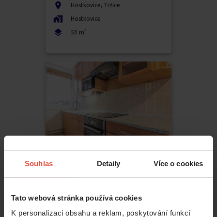
Hostkovice
,
Tršice
Hostkovice
2
53
m
Souhlas
Detaily
Více o cookies
Pronájem
2+kk
17 000 Kč
Tato webová stránka používá cookies
K personalizaci obsahu a reklam, poskytování funkcí
Okružní
,
Olomouc