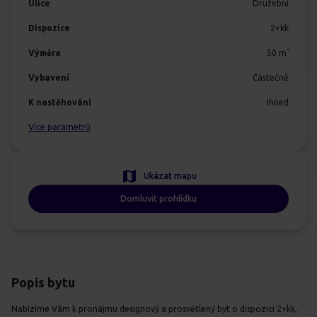
Ulice
Družební
Dispozice
2+kk
2
Výměra
50
m
Vybavení
Částečně
K nastěhování
Ihned
Více parametrů
Ukázat mapu
Domluvit prohlídku
Popis bytu
Nabízíme Vám k pronájmu designový a prosvětlený byt o dispozici 2+kk,