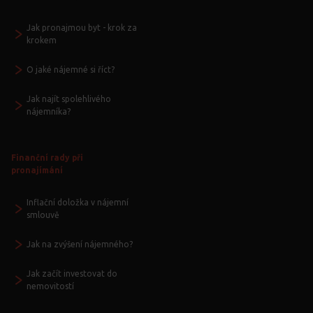
Jak pronajmou byt - krok za
krokem
O jaké nájemné si říct?
Jak najít spolehlivého
nájemníka?
Finanční rady při
pronajímání
Inflační doložka v nájemní
smlouvě
Jak na zvýšení nájemného?
Jak začít investovat do
nemovitostí