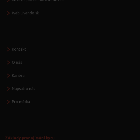
Web Livendo.sk
Seznamte se
Kontakt
O nás
Kariéra
Napsali o nás
Pro média
Základy pronajímání bytu