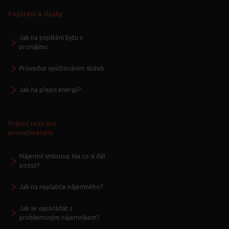
Pojištění a služby
Jak na pojištění bytu v
pronájmu
Průvodce vyúčtováním služeb
Jak na přepis energií?
Právní rady pro
pronajímatele
Nájemní smlouva: Na co si dát
pozor?
Jak na neplatiče nájemného?
Jak se vypořádat s
problémovým nájemníkem?