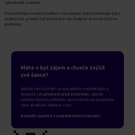
cyklostezek a zeleně.
Pokud hledáte moderní bydlení v novostavbě, které kombinuje styl a
praktičnost, je tento byt přesně pro vás. Budeme se na vás těšit na
prohlídce.
Máte o byt zájem a chcete zvýšit
své šance?
Nechte nám kontakt na současného majitele bytu a
dostaňte tak
přednost před ostatními.
Jakmile
získáme kladnou referenci, automaticky vás posuneme
mezi atraktivní zájemce o byt.
Kontakt vyplníte v poptávkovém formuláři.