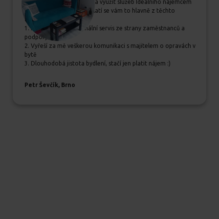
Pokud se rozhodujete, zda využít služeb Ideálního nájemcem
určitě jim dejte šanci, vyplatí se vám to hlavně z těchto
důvodů:
1. Příjemný a profesionální servis ze strany zaměstnanců a
podpory
2. Vyřeší za mě veškerou komunikaci s majitelem o opravách v
bytě
3. Dlouhodobá jistota bydlení, stačí jen platit nájem :)
Petr Ševčík, Brno