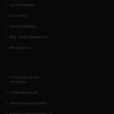
Spočítat nájemné
Vzory smluv
Daňová kalkulačka
Blog - Ideální nájemce radí
Klientská zóna
Další služby
Profesionální správa
nemovitostí
Prodej nemovitosti
Cenová mapa nájemného
Inzertní portál UlovDomov.cz