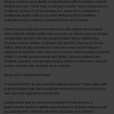
který se nachází v novostavbě moderního bytového komplexu v žádané
lokalitě Olomouc - Nové Sady, na adrese Družební. Tento stylový domov
o celkové rozloze 50 m2 je situován ve 2. patře domu s výtahem a
představuje ideální volbu pro ty, kteří hledají komfortní bydlení s
nádechem luxusu a výbornou dostupností do centra města.
Interiér bytu je laděn do moderních tónů a díky velkým oknům působí
velmi vzdušně. Srdcem celého bytu je prostorný obývací pokoj propojený
s kuchyňským koutem, který je vybaven kvalitní linkou s elektrickou
troubou a varnou deskou. Z obývací části je přímý vstup na prostorný
balkón, který je jako stvořený pro ranní kávu nebo večerní relaxaci s
výhledem do klidného okolí. Neprůchozí ložnice nabízí dostatek soukromí
a klidu. V chodbě jsou prostorné šatní skříně. Byt je pronajímán jako
částečně vybavený, což vám dává skvělou příležitost dotvořit si zbývající
prostor přesně podle vlastního vkusu a potřeb.
Byt je volný k nastěhování ihned.
O tepelný komfort se stará ústřední dálkové vytápění. K bytu náleží také
praktická sklepní kóje, která poskytuje dostatek úložného prostoru pro
vaše sportovní vybavení či sezónní věci.
Lokalita Nové Sady je známá svou vynikající infrastrukturou. V
bezprostřední blízkosti najdete vše potřebné od obchodů, restaurací až
po zastávky MHD. Milovníci aktivního odpočinku ocení blízkost