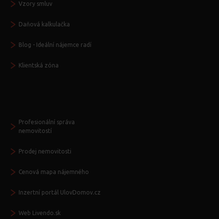
Vzory smluv
Daňová kalkulačka
Blog - Ideální nájemce radí
Klientská zóna
Další služby
Profesionální správa
nemovitostí
Prodej nemovitosti
Cenová mapa nájemného
Inzertní portál UlovDomov.cz
Web Livendo.sk