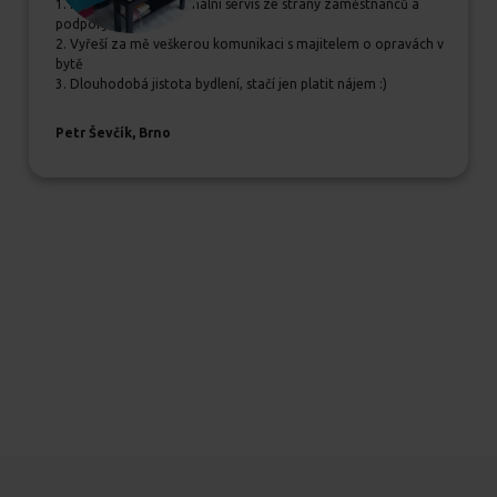
1. Příjemný a profesionální servis ze strany zaměstnanců a
podpory
2. Vyřeší za mě veškerou komunikaci s majitelem o opravách v
bytě
3. Dlouhodobá jistota bydlení, stačí jen platit nájem :)
Petr Ševčík, Brno