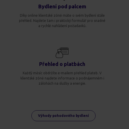
Bydlení pod palcem
Díky online klientské zóně máte o svém bydlení stále
přehled. Najdete tam i praktický formulář pro snadné
a rychlé nahlášení požadavků.
Přehled o platbách
Každý měsíc obdržíte e-mailem přehled plateb. V
klientské zóně najdete informace o podnájemném i
zálohách na služby a energie.
Výhody pohodového bydlení