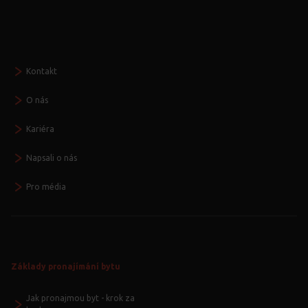
Seznamte se
Kontakt
O nás
Kariéra
Napsali o nás
Pro média
Základy pronajímání bytu
Jak pronajmou byt - krok za