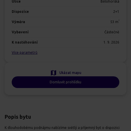
Ulice
Bělohorská
Dispozice
2+1
2
Výměra
53
m
Vybavení
Částečně
K nastěhování
1. 9. 2026
Více parametrů
Ukázat mapu
Domluvit prohlídku
Popis bytu
K dlouhodobému podnájmu nabízíme světlý a příjemný byt o dispozici