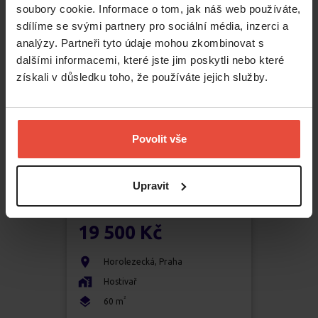
soubory cookie. Informace o tom, jak náš web používáte,
sdílíme se svými partnery pro sociální média, inzerci a
analýzy. Partneři tyto údaje mohou zkombinovat s
dalšími informacemi, které jste jim poskytli nebo které
získali v důsledku toho, že používáte jejich služby.
Povolit vše
Upravit
Pronájem
2+1
19 500 Kč
Horolezecká
,
Praha
Hostivař
2
60
m