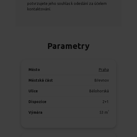
potvrzujete jeho souhlas k odeslání za účelem
kontaktování.
Parametry
Město
Praha
Městská část
Břevnov
Ulice
Bělohorská
Dispozice
2+1
2
Výměra
53
m