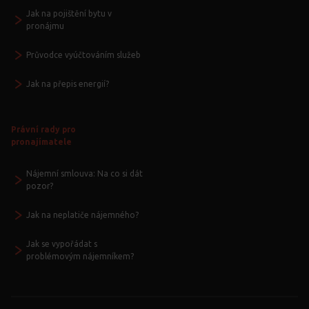
Jak na pojištění bytu v
pronájmu
Průvodce vyúčtováním služeb
Jak na přepis energií?
Právní rady pro
pronajímatele
Nájemní smlouva: Na co si dát
pozor?
Jak na neplatiče nájemného?
Jak se vypořádat s
problémovým nájemníkem?