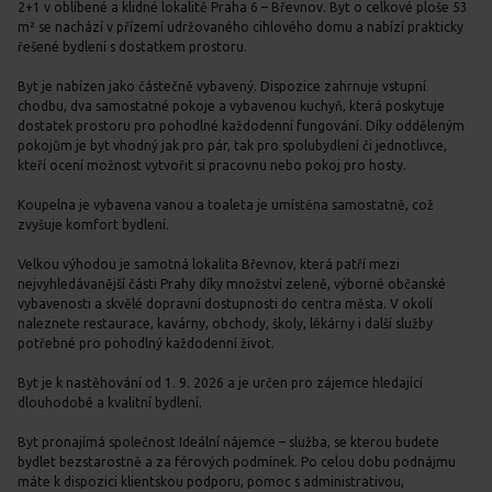
2+1 v oblíbené a klidné lokalitě Praha 6 – Břevnov. Byt o celkové ploše 53
m² se nachází v přízemí udržovaného cihlového domu a nabízí prakticky
řešené bydlení s dostatkem prostoru.
Byt je nabízen jako částečně vybavený. Dispozice zahrnuje vstupní
chodbu, dva samostatné pokoje a vybavenou kuchyň, která poskytuje
dostatek prostoru pro pohodlné každodenní fungování. Díky odděleným
pokojům je byt vhodný jak pro pár, tak pro spolubydlení či jednotlivce,
kteří ocení možnost vytvořit si pracovnu nebo pokoj pro hosty.
Koupelna je vybavena vanou a toaleta je umístěna samostatně, což
zvyšuje komfort bydlení.
Velkou výhodou je samotná lokalita Břevnov, která patří mezi
nejvyhledávanější části Prahy díky množství zeleně, výborné občanské
vybavenosti a skvělé dopravní dostupnosti do centra města. V okolí
naleznete restaurace, kavárny, obchody, školy, lékárny i další služby
potřebné pro pohodlný každodenní život.
Byt je k nastěhování od 1. 9. 2026 a je určen pro zájemce hledající
dlouhodobé a kvalitní bydlení.
Byt pronajímá společnost Ideální nájemce – služba, se kterou budete
bydlet bezstarostně a za férových podmínek. Po celou dobu podnájmu
máte k dispozici klientskou podporu, pomoc s administrativou,