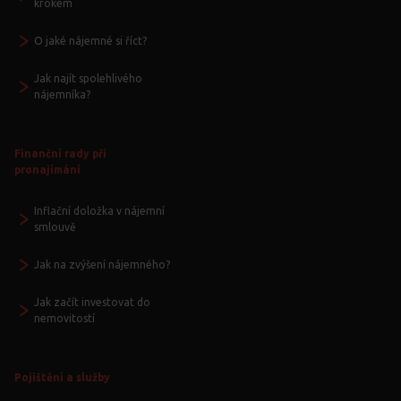
krokem
O jaké nájemné si říct?
Jak najít spolehlivého
nájemníka?
Finanční rady při
pronajímání
Inflační doložka v nájemní
smlouvě
Jak na zvýšení nájemného?
Jak začít investovat do
nemovitostí
Pojištění a služby