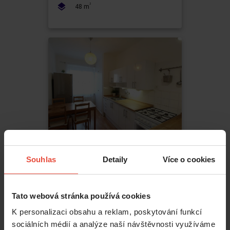
2
48
m
Souhlas
Detaily
Více o cookies
Pronájem
2+1
23 100 Kč
Tato webová stránka používá cookies
Jerevanská
,
Praha
K personalizaci obsahu a reklam, poskytování funkcí
Vršovice
sociálních médií a analýze naší návštěvnosti využíváme
2
64
m