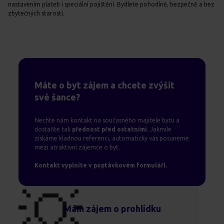
nastavením plateb i speciální pojištění. Bydlete pohodlně, bezpečně a bez
zbytečných starostí.
Máte o byt zájem a chcete zvýšit
své šance?
Nechte nám kontakt na současného majitele bytu a
dostaňte tak
přednost před ostatními.
Jakmile
získáme kladnou referenci, automaticky vás posuneme
mezi atraktivní zájemce o byt.
Kontakt vyplníte v poptávkovém formuláři.
💡
Mám zájem o prohlídku