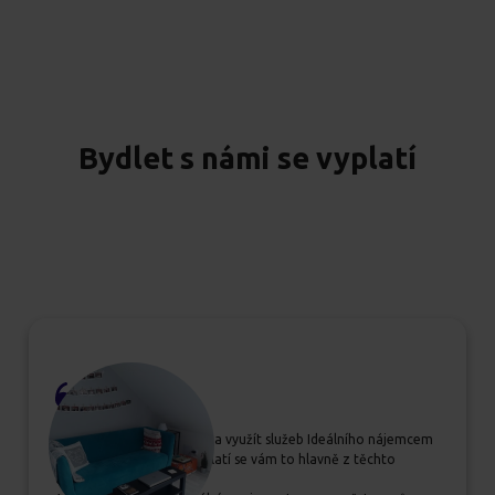
Bydlet s námi se vyplatí
Pokud se rozhodujete, zda využít služeb Ideálního nájemcem
určitě jim dejte šanci, vyplatí se vám to hlavně z těchto
důvodů: