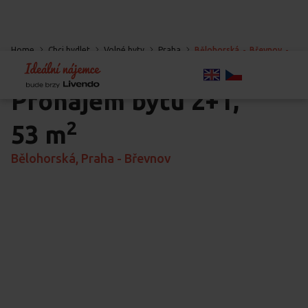
Home
Chci bydlet
Volné byty
Praha
Bělohorská
-
Břevnov
-
Praha
Pronájem bytu
2+1,
2
53 m
Bělohorská, Praha - Břevnov