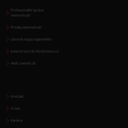
Profesionální správa
nemovitostí
Prodej nemovitosti
Cenová mapa nájemného
Inzertní portál UlovDomov.cz
Web Livendo.sk
Seznamte se
Kontakt
O nás
Kariéra