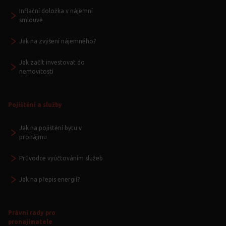
Inflační doložka v nájemní
smlouvě
Jak na zvýšení nájemného?
Jak začít investovat do
nemovitostí
Pojištění a služby
Jak na pojištění bytu v
pronájmu
Průvodce vyúčtováním služeb
Jak na přepis energií?
Právní rady pro
pronajímatele