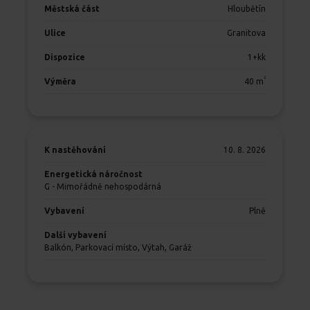
Městská část
Hloubětín
Ulice
Granitova
Dispozice
1+kk
2
Výměra
40
m
K nastěhování
10. 8. 2026
Energetická náročnost
G - Mimořádně nehospodárná
Vybavení
Plně
Další vybavení
Balkón, Parkovací místo, Výtah, Garáž