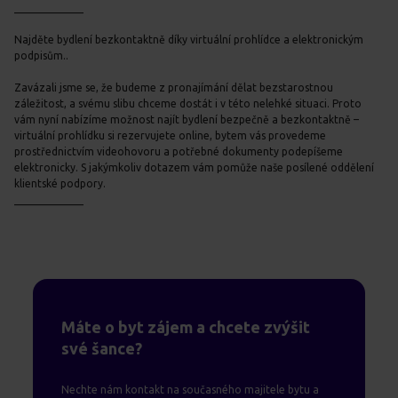
_____________
Najděte bydlení bezkontaktně díky virtuální prohlídce a elektronickým
podpisům..
Zavázali jsme se, že budeme z pronajímání dělat bezstarostnou
záležitost, a svému slibu chceme dostát i v této nelehké situaci. Proto
vám nyní nabízíme možnost najít bydlení bezpečně a bezkontaktně –
virtuální prohlídku si rezervujete online, bytem vás provedeme
prostřednictvím videohovoru a potřebné dokumenty podepíšeme
elektronicky. S jakýmkoliv dotazem vám pomůže naše posílené oddělení
klientské podpory.
_____________
Máte o byt zájem a chcete zvýšit
své šance?
Nechte nám kontakt na současného majitele bytu a