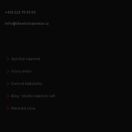
+420 222 70 30 30
info@idealninajemce.cz
Vždy po ruce
Spočítat nájemné
Vzory smluv
Daňová kalkulačka
Blog - Ideální nájemce radí
Klientská zóna
Další služby