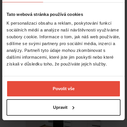
Tato webová stránka používá cookies
K personalizaci obsahu a reklam, poskytování funkcí
Pronájem
1+kk
sociálních médií a analýze naší návštěvnosti využíváme
14 500 Kč
soubory cookie. Informace o tom, jak náš web používáte,
sdílíme se svými partnery pro sociální média, inzerci a
Voděradská
,
Říčany
analýzy. Partneři tyto údaje mohou zkombinovat s
dalšími informacemi, které jste jim poskytli nebo které
Říčany
získali v důsledku toho, že používáte jejich služby.
2
31
m
Povolit vše
Upravit