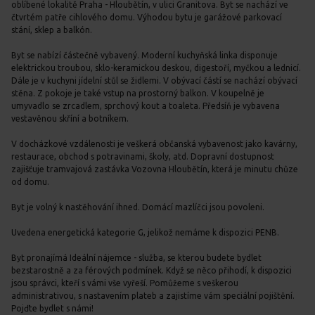
oblíbené lokalitě Praha - Hloubětín, v ulici Granitova. Byt se nachází ve
čtvrtém patře cihlového domu. Výhodou bytu je garážové parkovací
stání, sklep a balkón.
Byt se nabízí částečně vybavený. Moderní kuchyňská linka disponuje
elektrickou troubou, sklo-keramickou deskou, digestoří, myčkou a lednicí.
Dále je v kuchyni jídelní stůl se židlemi. V obývací částí se nachází obývací
stěna. Z pokoje je také vstup na prostorný balkon. V koupelně je
umyvadlo se zrcadlem, sprchový kout a toaleta. Předsíň je vybavena
vestavěnou skříní a botníkem.
V docházkové vzdálenosti je veškerá občanská vybavenost jako kavárny,
restaurace, obchod s potravinami, školy, atd. Dopravní dostupnost
zajišťuje tramvajová zastávka Vozovna Hloubětín, která je minutu chůze
od domu.
Byt je volný k nastěhování ihned. Domácí mazlíčci jsou povoleni.
Uvedena energetická kategorie G, jelikož nemáme k dispozici PENB.
Byt pronajímá Ideální nájemce - služba, se kterou budete bydlet
bezstarostně a za férových podmínek. Když se něco přihodí, k dispozici
jsou správci, kteří s vámi vše vyřeší. Pomůžeme s veškerou
administrativou, s nastavením plateb a zajistíme vám speciální pojištění.
Pojďte bydlet s námi!