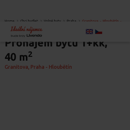
Home
Chci bydlet
Volné byty
Praha
Granitova
-
Hloubětín
-
Praha
Pronájem bytu
1+kk,
2
40 m
Granitova, Praha - Hloubětín