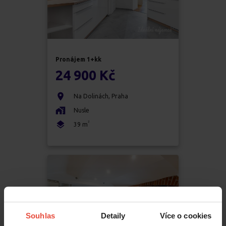
Pronájem
1+kk
24 900 Kč
Na Dolinách
,
Praha
Nusle
2
39
m
Souhlas
Detaily
Více o cookies