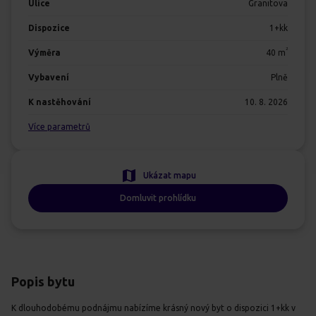
Ulice
Granitova
Dispozice
1+kk
2
Výměra
40
m
Vybavení
Plně
K nastěhování
10. 8. 2026
Více parametrů
Ukázat mapu
Domluvit prohlídku
Popis bytu
K dlouhodobému podnájmu nabízíme krásný nový byt o dispozici 1+kk v