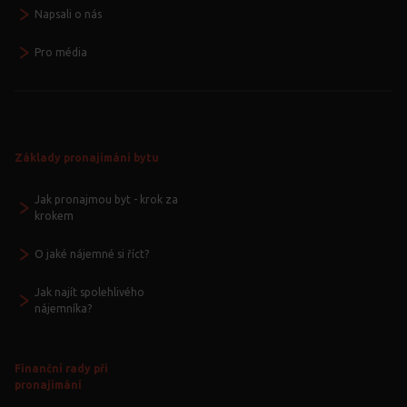
Napsali o nás
Pro média
Základy pronajímání bytu
Jak pronajmou byt - krok za
krokem
O jaké nájemné si říct?
Jak najít spolehlivého
nájemníka?
Finanční rady při
pronajímání