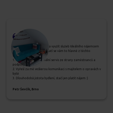
Pokud se rozhodujete, zda využít služeb Ideálního nájemcem
určitě jim dejte šanci, vyplatí se vám to hlavně z těchto
důvodů:
1. Příjemný a profesionální servis ze strany zaměstnanců a
podpory
2. Vyřeší za mě veškerou komunikaci s majitelem o opravách v
bytě
3. Dlouhodobá jistota bydlení, stačí jen platit nájem :)
Petr Ševčík, Brno