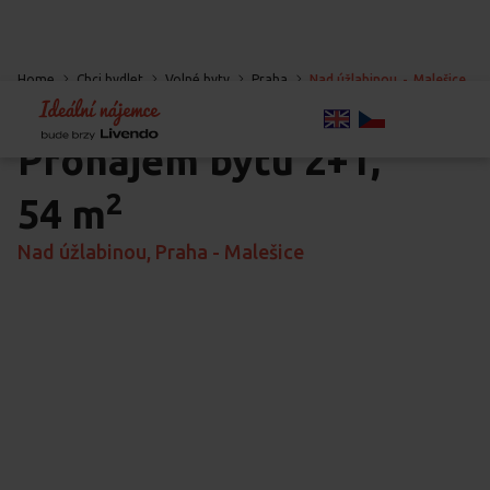
Home
Chci bydlet
Volné byty
Praha
Nad úžlabinou
-
Malešice
-
Praha
Pronájem bytu
2+1,
2
54 m
Nad úžlabinou, Praha - Malešice