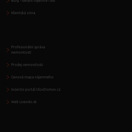
Blog - Ideální nájemce radí
Klientská zóna
Další služby
Profesionální správa
nemovitostí
Prodej nemovitosti
Cenová mapa nájemného
Inzertní portál UlovDomov.cz
Web Livendo.sk
Seznamte se