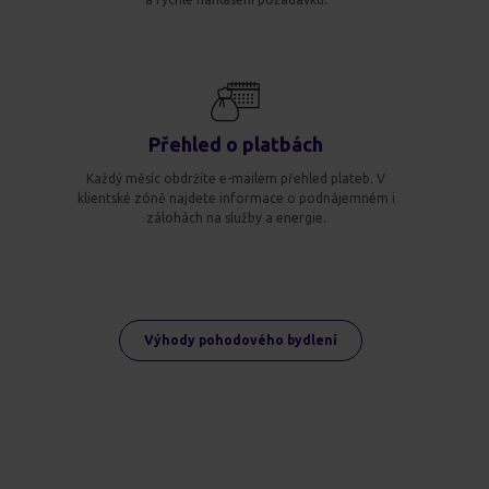
Přehled o platbách
Každý měsíc obdržíte e-mailem přehled plateb. V
klientské zóně najdete informace o podnájemném i
zálohách na služby a energie.
Výhody pohodového bydlení