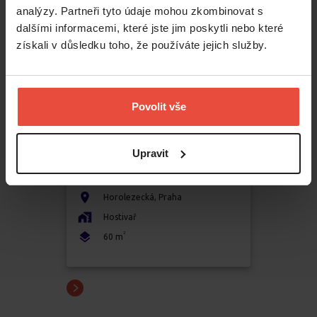
analýzy. Partneři tyto údaje mohou zkombinovat s
dalšími informacemi, které jste jim poskytli nebo které
získali v důsledku toho, že používáte jejich služby.
Povolit vše
Pronájem
2+1
Upravit
19 500 Kč
Horolezecká
,
Praha
Hostivař
2
60
m