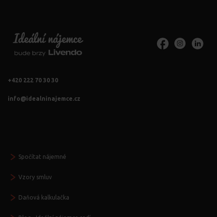
+420 222 70 30 30
info@idealninajemce.cz
Vždy po ruce
Spočítat nájemné
Vzory smluv
Daňová kalkulačka