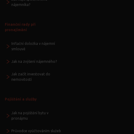
nájemníka?
Finanční rady při
pronajímání
Inflační doložka v nájemní
smlouvě
Jak na zvýšení nájemného?
Jak začít investovat do
nemovitostí
Pojištění a služby
Jak na pojištění bytu v
pronájmu
Průvodce vyúčtováním služeb