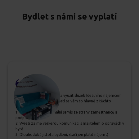
Bydlet s námi se vyplatí
Pokud se rozhodujete, zda využít služeb Ideálního nájemcem
určitě jim dejte šanci, vyplatí se vám to hlavně z těchto
důvodů:
1. Příjemný a profesionální servis ze strany zaměstnanců a
podpory
2. Vyřeší za mě veškerou komunikaci s majitelem o opravách v
bytě
3. Dlouhodobá jistota bydlení, stačí jen platit nájem :)