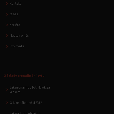
Kontakt
O nás
Kariéra
Napsali o nás
Pro média
Základy pronajímání bytu
Jak pronajmou byt - krok za
krokem
O jaké nájemné si říct?
Jak najít spolehlivého