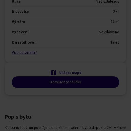
Ulice
Nad úžlabinou
Dispozice
2+1
2
Výměra
54
m
Vybavení
Nevybaveno
K nastěhování
Ihned
Více parametrů
Ukázat mapu
Domluvit prohlídku
Popis bytu
K dlouhodobému podnájmu nabízíme moderní byt o dispozici 2+1 v klidné