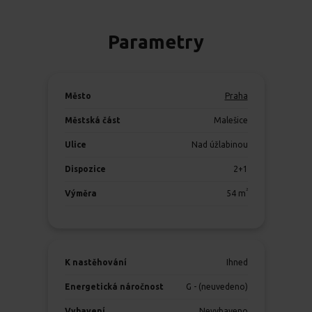
Parametry
Město
Praha
Městská část
Malešice
Ulice
Nad úžlabinou
Dispozice
2+1
2
Výměra
54
m
K nastěhování
Ihned
Energetická náročnost
G - (neuvedeno)
Vybavení
Nevybaveno