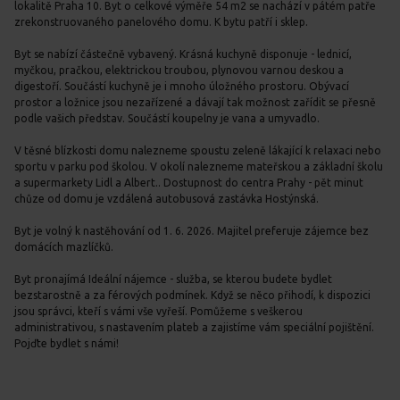
lokalitě Praha 10. Byt o celkové výměře 54 m2 se nachází v pátém patře
zrekonstruovaného panelového domu. K bytu patří i sklep.
Byt se nabízí částečně vybavený. Krásná kuchyně disponuje - lednicí,
myčkou, pračkou, elektrickou troubou, plynovou varnou deskou a
digestoří. Součástí kuchyně je i mnoho úložného prostoru. Obývací
prostor a ložnice jsou nezařízené a dávají tak možnost zařídit se přesně
podle vašich představ. Součástí koupelny je vana a umyvadlo.
V těsné blízkosti domu nalezneme spoustu zeleně lákající k relaxaci nebo
sportu v parku pod školou. V okolí nalezneme mateřskou a základní školu
a supermarkety Lidl a Albert.. Dostupnost do centra Prahy - pět minut
chůze od domu je vzdálená autobusová zastávka Hostýnská.
Byt je volný k nastěhování od 1. 6. 2026. Majitel preferuje zájemce bez
domácích mazlíčků.
Byt pronajímá Ideální nájemce - služba, se kterou budete bydlet
bezstarostně a za férových podmínek. Když se něco přihodí, k dispozici
jsou správci, kteří s vámi vše vyřeší. Pomůžeme s veškerou
administrativou, s nastavením plateb a zajistíme vám speciální pojištění.
Pojďte bydlet s námi!