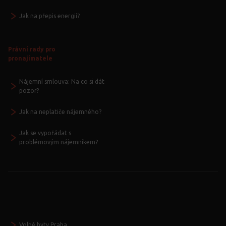
Jak na přepis energií?
Právní rady pro
pronajímatele
Nájemní smlouva: Na co si dát
pozor?
Jak na neplatiče nájemného?
Jak se vypořádat s
problémovým nájemníkem?
Volné byty Praha