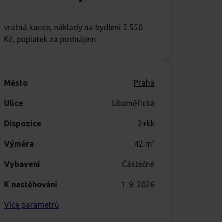
vratná kauce, náklady na bydlení 5 550
Kč, poplatek za podnájem
Město
Praha
Ulice
Litoměřická
Dispozice
2+kk
Výměra
42
m
2
Vybavení
Částečně
K nastěhování
1. 9. 2026
Více parametrů