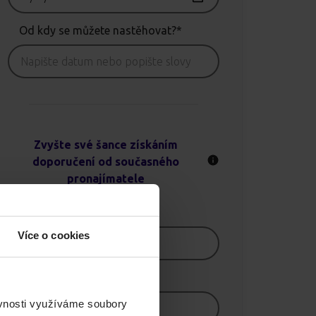
Od kdy se můžete nastěhovat?*
Zvyšte své šance získáním
doporučení od současného
pronajímatele
Jméno
Více o cookies
E-mail
ěvnosti využíváme soubory