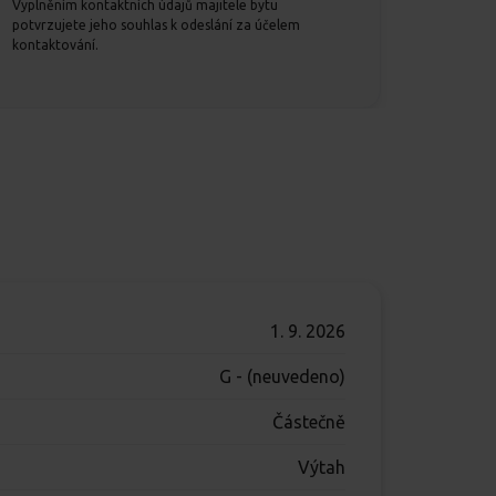
Vyplněním kontaktních údajů majitele bytu
potvrzujete jeho souhlas k odeslání za účelem
kontaktování.
1. 9. 2026
G - (neuvedeno)
Částečně
Výtah