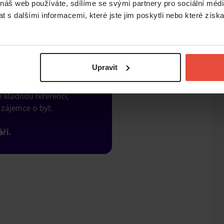
 náš web používáte, sdílíme se svými partnery pro sociální média
 s dalšími informacemi, které jste jim poskytli nebo které získa
é šance?
Upravit
e bytu a dostaňte tak
 kladnou referenci,
zájemce o byt.
ři.