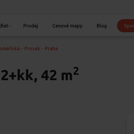
dlet
Prodej
Cenové mapy
Blog
Spoč
toměřická
-
Prosek
-
Praha
2
2+kk, 42 m