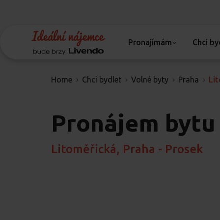
Pronajímám
Chci by
Home
Chci bydlet
Volné byty
Praha
Li
Pronájem bytu
Litoměřická, Praha - Prosek