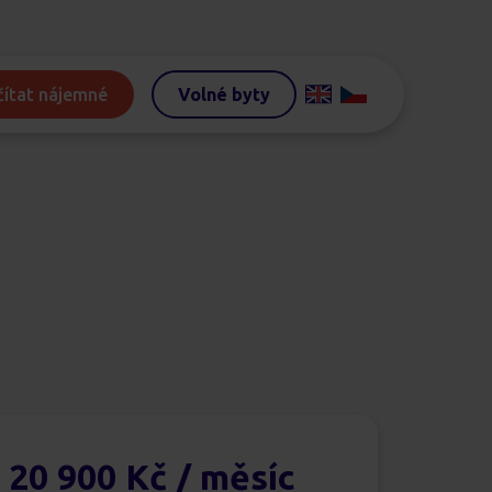
ítat nájemné
Volné byty
20 900 Kč
/ měsíc