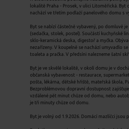
lokalitě Praha - Prosek, v ulici Litoměřická. By
nachází ve třetím podlaží panelového domu s 
Byt se nabízí částečně vybavený, po domluvě j
(sedačka, stolek, postel). Součástí kuchyňské link
sklo-keramická deska, digestoř a myčka. Obývac
nezařízeny. V koupelně se nachází umyvadlo se
toaleta a pračka. V předsíni nalezneme šatní skř
Byt je ve skvělé lokalitě, v okolí domu je v doc
občanská vybavenost - restaurace, supermarket 
pošta, lékárna, dětské hřiště, mateřská škola, Pa
Bezproblémovou dopravní dostupnost zajišťuje 
vzdálené pět minut chůze od domu, nebo autob
je tři minuty chůze od domu.
Byt je volný od 1.9.2026. Domácí mazlíčci jsou p