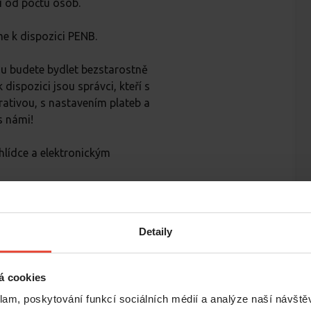
i od počtu osob.
e k dispozici PENB.
rou budete bydlet bezstarostně
dispozici jsou správci, kteří s
ativou, s nastavením plateb a
s námi!
hlídce a elektronickým
t bezstarostnou záležitost, a
aci. Proto vám nyní nabízíme
Detaily
 virtuální prohlídku si
řednictvím videohovoru a
 S jakýmkoliv dotazem vám
á cookies
ry.
klam, poskytování funkcí sociálních médií a analýze naší návšt