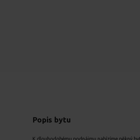
Popis bytu
K dlouhodobému podnájmu nabízíme pěkný byt o