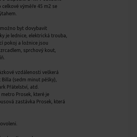
t o celkové výměře 45 m2 se
výtahem.
e možno byt dovybavit
y je lednice, elektrická trouba,
í pokoj a ložnice jsou
 zrcadlem, sprchový kout,
íň.
házkové vzdálenosti veškerá
Billa (sedm minut pěšky),
rk Přátelství, atd.
metro Prosek, které je
usová zastávka Prosek, která
ovoleni.