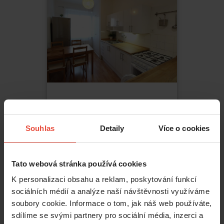
Pronájem
2+1
23 100 Kč
Souhlas
Detaily
Více o cookies
Jerevanská
,
Praha
Vršovice
Tato webová stránka používá cookies
2
64
m
K personalizaci obsahu a reklam, poskytování funkcí
sociálních médií a analýze naší návštěvnosti využíváme
soubory cookie. Informace o tom, jak náš web používáte,
sdílíme se svými partnery pro sociální média, inzerci a