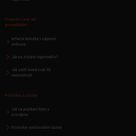
Finanční rady při
pronajímání
Inflační doložka v nájemní
smlouvě
Jak na zvýšení nájemného?
Jak začít investovat do
nemovitostí
Pojištění a služby
Jak na pojištění bytu v
pronájmu
Průvodce vyúčtováním služeb