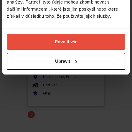
analýzy. Partneři tyto údaje mohou zkombinovat s
dalšími informacemi, které jste jim poskytli nebo které
získali v důsledku toho, že používáte jejich služby.
Povolit vše
Pronájem
2+1
Upravit
19 500 Kč
Horolezecká
,
Praha
Hostivař
2
60
m