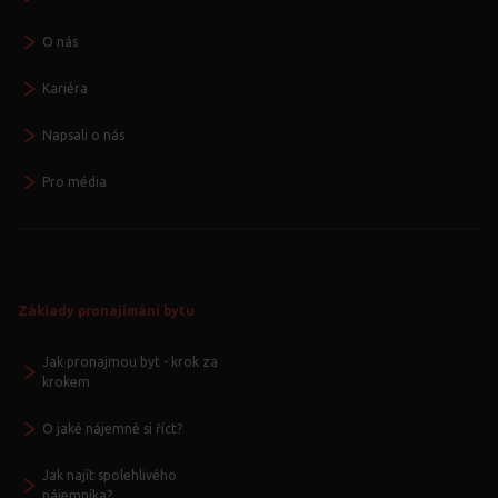
O nás
Kariéra
Napsali o nás
Pro média
Základy pronajímání bytu
Jak pronajmou byt - krok za
krokem
O jaké nájemné si říct?
Jak najít spolehlivého
nájemníka?