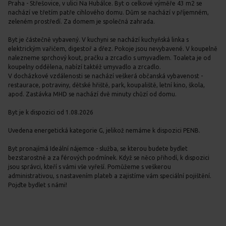
Praha - Střešovice, v ulici Na Hubálce. Byt o celkové výměře 43 m2 se
nachází ve třetím patře cihlového domu. Dům se nachází v příjemném,
zeleném prostředí. Za domem je společná zahrada.
Byt je částečně vybavený. V kuchyni se nachází kuchyňská linka s
elektrickým vařičem, digestoř a dřez. Pokoje jsou nevybavené. V koupelně
nalezneme sprchový kout, pračku a zrcadlo s umyvadlem. Toaleta je od
koupelny oddělena, nabízí taktéž umyvadlo a zrcadlo.
V docházkové vzdálenosti se nachází veškerá občanská vybavenost -
restaurace, potraviny, dětské hřiště, park, koupaliště, letní kino, škola,
apod. Zastávka MHD se nachází dvě minuty chůzí od domu.
Byt je k dispozici od 1.08.2026
Uvedena energetická kategorie G, jelikož nemáme k dispozici PENB.
Byt pronajímá Ideální nájemce - služba, se kterou budete bydlet
bezstarostně a za férových podmínek. Když se něco přihodí, k dispozici
jsou správci, kteří s vámi vše vyřeší. Pomůžeme s veškerou
administrativou, s nastavením plateb a zajistíme vám speciální pojištění.
Pojďte bydlet s námi!