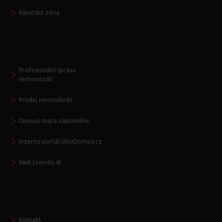
Klientská zóna
Další služby
Profesionální správa
nemovitostí
Prodej nemovitosti
Cenová mapa nájemného
Inzertní portál UlovDomov.cz
Web Livendo.sk
Seznamte se
Kontakt