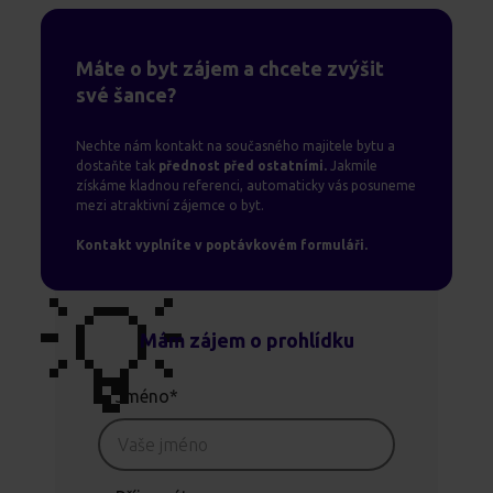
Máte o byt zájem a chcete zvýšit
své šance?
Nechte nám kontakt na současného majitele bytu a
dostaňte tak
přednost před ostatními.
Jakmile
získáme kladnou referenci, automaticky vás posuneme
mezi atraktivní zájemce o byt.
Kontakt vyplníte v poptávkovém formuláři.
💡
Mám zájem o prohlídku
Jméno*