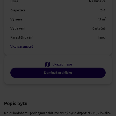
Ulice
Na Hubálce
Dispozice
2+1
2
Výměra
43
m
Vybavení
Částečně
K nastěhování
Ihned
Více parametrů
Ukázat mapu
Domluvit prohlídku
Popis bytu
K dlouhodobému podnájmu nabízíme světlý byt o dispozici 2+1, v lokalitě