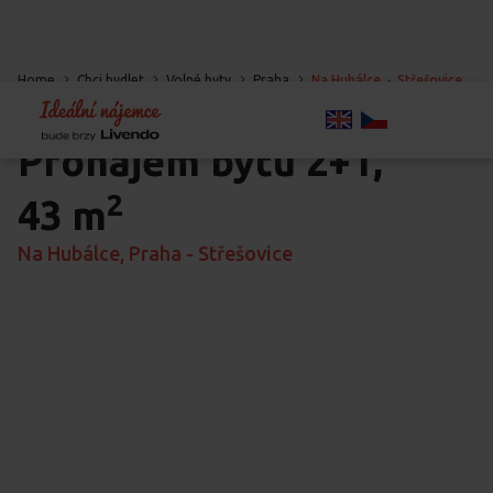
Home
Chci bydlet
Volné byty
Praha
Na Hubálce
-
Střešovice
-
Praha
Pronájem bytu
2+1,
2
43 m
Na Hubálce, Praha - Střešovice