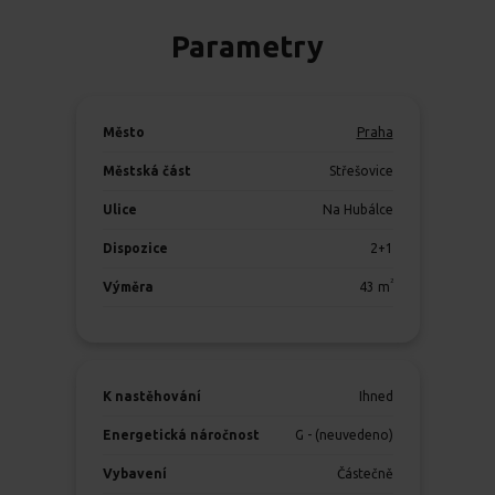
Parametry
Město
Praha
Městská část
Střešovice
Ulice
Na Hubálce
Dispozice
2+1
2
Výměra
43
m
K nastěhování
Ihned
Energetická náročnost
G - (neuvedeno)
Vybavení
Částečně