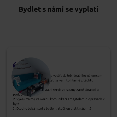
Bydlet s námi se vyplatí
Pokud se rozhodujete, zda využít služeb Ideálního nájemcem
určitě jim dejte šanci, vyplatí se vám to hlavně z těchto
důvodů:
1. Příjemný a profesionální servis ze strany zaměstnanců a
podpory
2. Vyřeší za mě veškerou komunikaci s majitelem o opravách v
bytě
3. Dlouhodobá jistota bydlení, stačí jen platit nájem :)