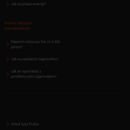
Jak na přepis energií?
Právní rady pro
pronajímatele
Nájemní smlouva: Na co si dát
pozor?
Jak na neplatiče nájemného?
Jak se vypořádat s
problémovým nájemníkem?
Volné byty Praha