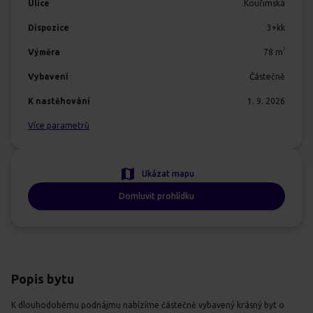
Ulice
Kouřimská
Dispozice
3+kk
2
Výměra
78
m
Vybavení
Částečně
K nastěhování
1. 9. 2026
Více parametrů
Ukázat mapu
Domluvit prohlídku
Popis bytu
K dlouhodobému podnájmu nabízíme částečně vybavený krásný byt o