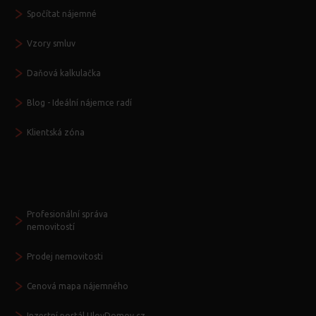
Spočítat nájemné
Vzory smluv
Daňová kalkulačka
Blog - Ideální nájemce radí
Klientská zóna
Další služby
Profesionální správa
nemovitostí
Prodej nemovitosti
Cenová mapa nájemného
Inzertní portál UlovDomov.cz