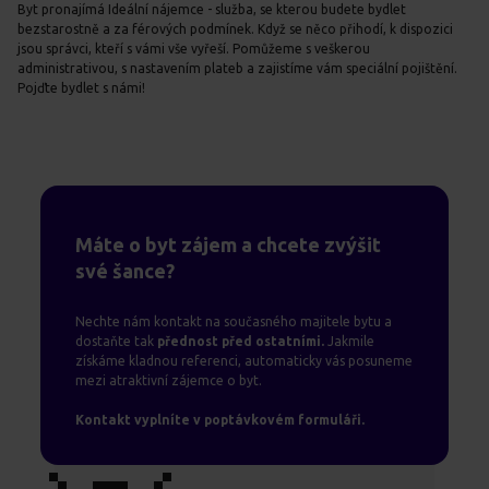
Byt pronajímá Ideální nájemce - služba, se kterou budete bydlet
bezstarostně a za férových podmínek. Když se něco přihodí, k dispozici
jsou správci, kteří s vámi vše vyřeší. Pomůžeme s veškerou
administrativou, s nastavením plateb a zajistíme vám speciální pojištění.
Pojďte bydlet s námi!
Máte o byt zájem a chcete zvýšit
své šance?
Nechte nám kontakt na současného majitele bytu a
dostaňte tak
přednost před ostatními.
Jakmile
získáme kladnou referenci, automaticky vás posuneme
mezi atraktivní zájemce o byt.
Kontakt vyplníte v poptávkovém formuláři.