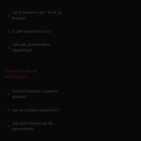
Jak pronajmou byt - krok za
krokem
O jaké nájemné si říct?
Jak najít spolehlivého
nájemníka?
Finanční rady při
pronajímání
Inflační doložka v nájemní
smlouvě
Jak na zvýšení nájemného?
Jak začít investovat do
nemovitostí