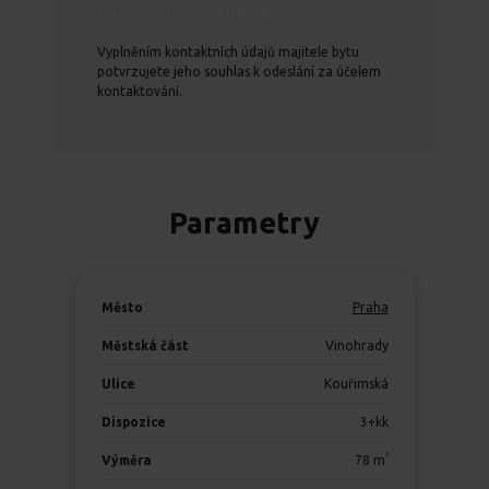
zpracováním osobních údajů.
Vyplněním kontaktních údajů majitele bytu
potvrzujete jeho souhlas k odeslání za účelem
kontaktování.
Parametry
Město
Praha
Městská část
Vinohrady
Ulice
Kouřimská
Dispozice
3+kk
2
Výměra
78
m