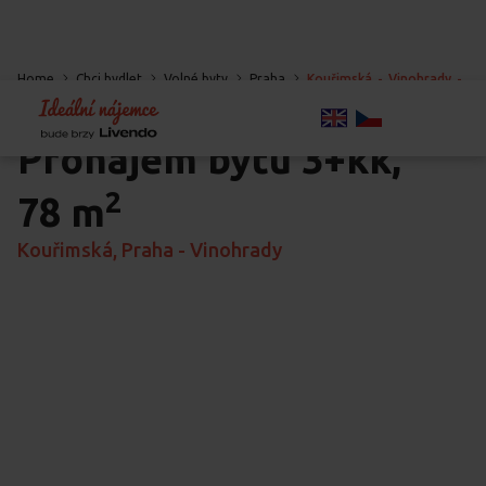
Home
Chci bydlet
Volné byty
Praha
Kouřimská
-
Vinohrady
-
Praha
Pronájem bytu
3+kk,
2
78 m
Kouřimská, Praha - Vinohrady