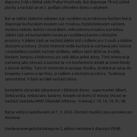
dispozici 3+kk v klídné části Praha-Vinohrady. Byt disponuje 78 m2 užitné
plochy a nachází se ve 3. podlaží cihlového domu s výtahem.
Byt se nabízí částečně vybaven a je rozdělen na prostornou kuchyni která
disponuje kuchyňským koutem s el. troubou čtyřplotýnkovým vařičem,
myčkou nádobí, lednicí s mrazákem, mikrovlnnou troubou a pračkou.
Jídelní část od kuchyňského koutu je rozdělena barem s úložnými
prostory. V jídelní části se nachází jídelní stůl s židlemi pro 5 osob a dalšími
úložnými prostory. Druhá místnost vedle kuchyně je zařízená jako ložnice
s manželskou postelí, nočním stolkem, velkou šatní skříní se zrcadly,
křeslem, lampou a knihovnou po celé délce jedné stěny. Třetí místnost je
zařízená jako obývací a nachází se v ní konferenční stolek se třemi křesly
a úložné skříňky. Tyto tři místnosti propojuje chodba, ze které je vstup do
koupelny s vanou a sprchou, zrcadlem a úložnými prostory. Toaleta je
samostatně. V bytě se také nachází šatna.
Kompletní občanská vybavenost v blízkosti domu - supermarket Albert,
Česká pošta, restaurace, kavárny. Kousek od domu (3 minuty chůze) se
nachází zastávka MHD Olšanské hřbitovy - tramvaj č. 10, 16, 19, 91, 98.
Byt je volný k nastěhování od 1. 9. 2026. Domácí mazlíčci jsou povoleni po
domluvě.
Uvedena energetická kategorie G, jelikož nemáme k dispozici PENB.