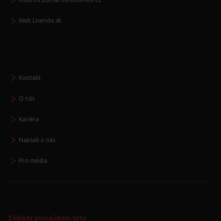
Web Livendo.sk
Seznamte se
Kontakt
O nás
Kariéra
Napsali o nás
Pro média
Základy pronajímání bytu