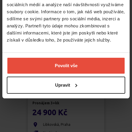
sociálních médií a analýze naší návštěvnosti využíváme
Kamýk
soubory cookie. Informace o tom, jak náš web používáte,
2
70
m
sdílíme se svými partnery pro sociální média, inzerci a
analýzy. Partneři tyto údaje mohou zkombinovat s
dalšími informacemi, které jste jim poskytli nebo které
získali v důsledku toho, že používáte jejich služby.
Povolit vše
Upravit
Pronájem
3+kk
24 900 Kč
Libkovská
,
Praha