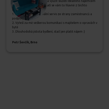
Pokud se rozhodujete, zda využít služeb Ideálního nájemcem
určitě jim dejte šanci, vyplatí se vám to hlavně z těchto
důvodů:
1. Příjemný a profesionální servis ze strany zaměstnanců a
podpory
2. Vyřeší za mě veškerou komunikaci s majitelem o opravách v
bytě
3. Dlouhodobá jistota bydlení, stačí jen platit nájem :)
Petr Ševčík, Brno