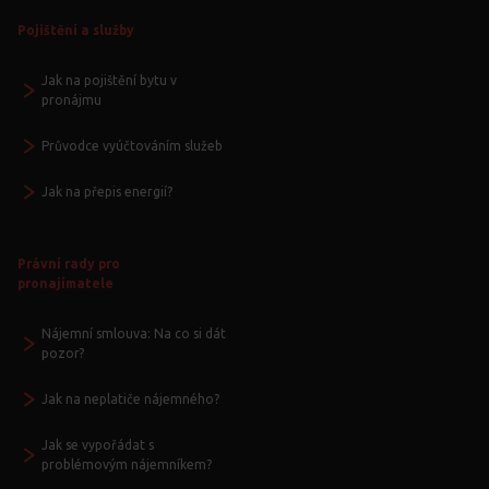
Pojištění a služby
Jak na pojištění bytu v
pronájmu
Průvodce vyúčtováním služeb
Jak na přepis energií?
Právní rady pro
pronajímatele
Nájemní smlouva: Na co si dát
pozor?
Jak na neplatiče nájemného?
Jak se vypořádat s
problémovým nájemníkem?