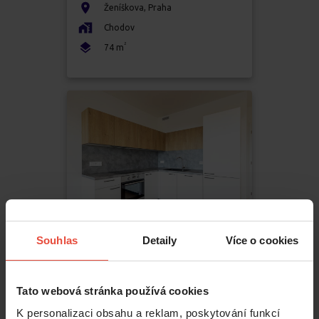
Ženíškova
,
Praha
Chodov
2
74
m
Souhlas
Detaily
Více o cookies
Pronájem
3+kk
33 500 Kč
Tato webová stránka používá cookies
K personalizaci obsahu a reklam, poskytování funkcí
Zimova
,
Praha