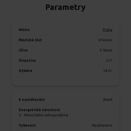
Parametry
Město
Praha
Městská část
Vršovice
Ulice
U Slavie
Dispozice
2+1
2
Výměra
54
m
K nastěhování
Ihned
Energetická náročnost
G - Mimořádně nehospodárná
Vybavení
Nevybaveno