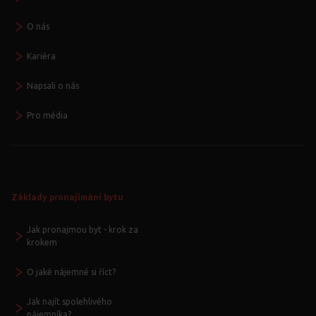
O nás
Kariéra
Napsali o nás
Pro média
Základy pronajímání bytu
Jak pronajmou byt - krok za
krokem
O jaké nájemné si říct?
Jak najít spolehlivého
nájemníka?