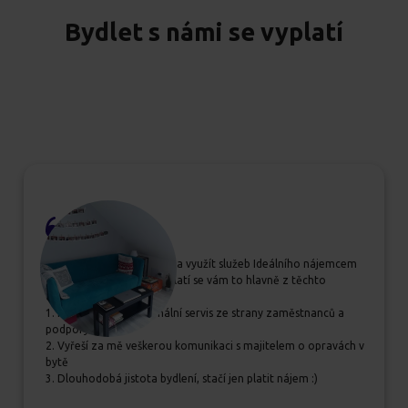
Bydlet s námi se vyplatí
Pokud se rozhodujete, zda využít služeb Ideálního nájemcem
určitě jim dejte šanci, vyplatí se vám to hlavně z těchto
důvodů:
1. Příjemný a profesionální servis ze strany zaměstnanců a
podpory
2. Vyřeší za mě veškerou komunikaci s majitelem o opravách v
bytě
3. Dlouhodobá jistota bydlení, stačí jen platit nájem :)