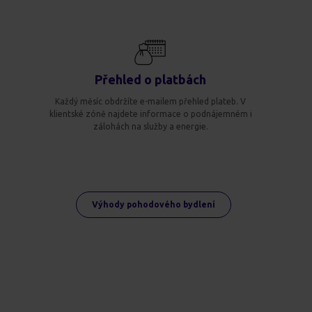
Přehled o platbách
Každý měsíc obdržíte e-mailem přehled plateb. V
klientské zóně najdete informace o podnájemném i
zálohách na služby a energie.
Výhody pohodového bydlení