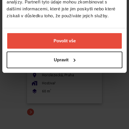
analýzy. Partneři tyto údaje mohou zkombinovat s
dalšími informacemi, které jste jim poskytli nebo které
získali v důsledku toho, že používáte jejich služby.
Povolit vše
Pronájem
2+1
Upravit
19 500 Kč
Horolezecká
,
Praha
Hostivař
2
60
m