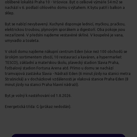
oblíbené lokalitě Praha 10 - Vršovice. Byt o celkové výměře 54 m2 se
nachází v 6. podlaží cihlového domu s výtahem. K bytu patří i balkon a
sklep.
Byt se nabízí nevybavený. Kuchyně disponuje lednicí, myčkou, pračkou,
elektrickou troubou, plynovým sporákem a digestoří. Oba pokoje jsou
nezařízené. V předsíni najdeme vestavěné skříně. V koupelně je vana,
umyvadlo a toaleta.
V okolí domu najdeme nákupní centrum Eden (více než 100 obchodů se
širokým sortimentem zboží, 10 restaurací a kaváren, a hypermarket
TESCO), základní a mateřskou školu, plavecký stadion Slavia Praha,
fotbalový stadion Fortuna Arena atd. Přímo u domu se nachází
tramvajová zastávka Slavia - Nádraží Eden (6 minut jízdy na stanici metra
Strašnická) a v docházkové vzdálenosti je vlaková stanice Praha-Eden (8
minut jízdy na stanici Praha hlavní nádraží).
Byt je volný k nastěhování od 1.8.2026.
Energetická třída: G (průkaz nedodán).