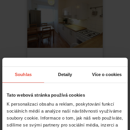
Pronájem
2+1
23 100 Kč
Souhlas
Detaily
Více o cookies
Jerevanská
,
Praha
Vršovice
Tato webová stránka používá cookies
2
64
m
K personalizaci obsahu a reklam, poskytování funkcí
sociálních médií a analýze naší návštěvnosti využíváme
soubory cookie. Informace o tom, jak náš web používáte,
sdílíme se svými partnery pro sociální média, inzerci a