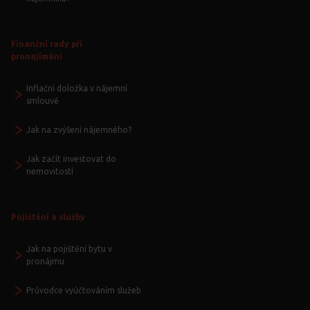
Finanční rady při
pronajímání
Inflační doložka v nájemní
smlouvě
Jak na zvýšení nájemného?
Jak začít investovat do
nemovitostí
Pojištění a služby
Jak na pojištění bytu v
pronájmu
Průvodce vyúčtováním služeb