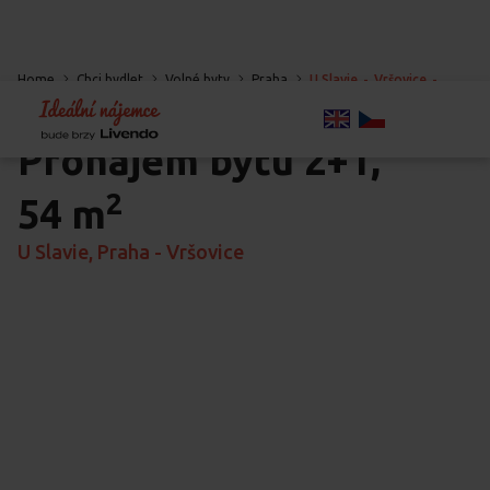
Home
Chci bydlet
Volné byty
Praha
U Slavie
-
Vršovice
-
Praha
Pronájem bytu
2+1,
2
54 m
U Slavie, Praha - Vršovice