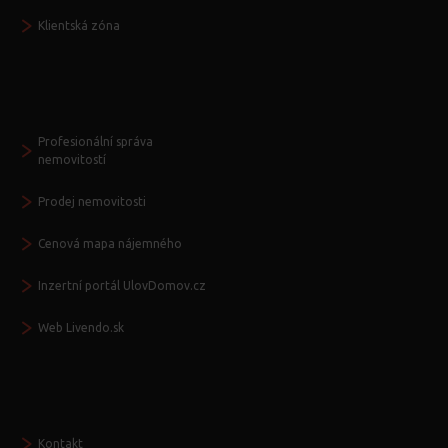
Klientská zóna
Další služby
Profesionální správa
nemovitostí
Prodej nemovitosti
Cenová mapa nájemného
Inzertní portál UlovDomov.cz
Web Livendo.sk
Seznamte se
Kontakt