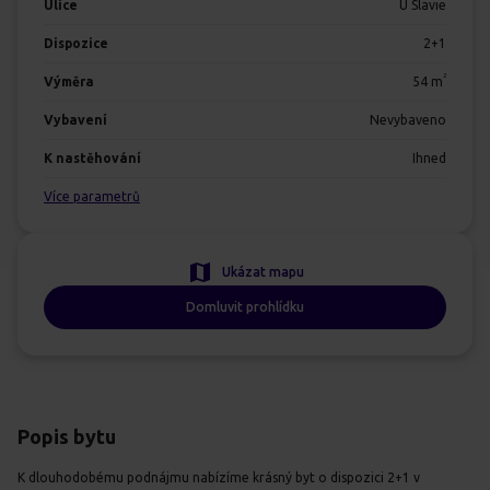
Ulice
U Slavie
Dispozice
2+1
2
Výměra
54
m
Vybavení
Nevybaveno
K nastěhování
Ihned
Více parametrů
Ukázat mapu
Domluvit prohlídku
Popis bytu
K dlouhodobému podnájmu nabízíme krásný byt o dispozici 2+1 v