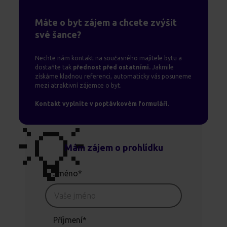
Máte o byt zájem a chcete zvýšit
své šance?
Nechte nám kontakt na současného majitele bytu a
dostaňte tak
přednost před ostatními.
Jakmile
získáme kladnou referenci, automaticky vás posuneme
mezi atraktivní zájemce o byt.
Kontakt vyplníte v poptávkovém formuláři.
💡
Mám zájem o prohlídku
Jméno*
Příjmení*