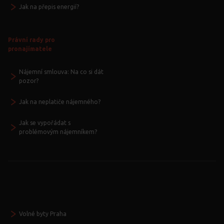
Jak na přepis energií?
Právní rady pro
pronajímatele
Nájemní smlouva: Na co si dát
pozor?
Jak na neplatiče nájemného?
Jak se vypořádat s
problémovým nájemníkem?
Volné byty Praha