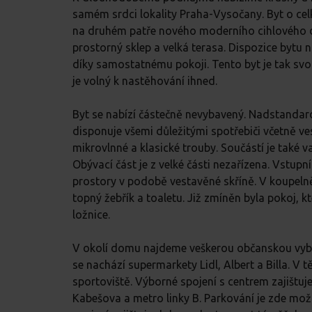
samém srdci lokality Praha-Vysočany. Byt o ce
na druhém patře nového moderního cihlového d
prostorný sklep a velká terasa. Dispozice bytu n
díky samostatnému pokoji. Tento byt je tak svou
je volný k nastěhování ihned.
Byt se nabízí částečně nevybavený. Nadstanda
disponuje všemi důležitými spotřebiči včetně ve
mikrovlnné a klasické trouby. Součástí je také v
Obývací část je z velké části nezařízena. Vstupn
prostory v podobě vestavěné skříně. V koupeln
topný žebřík a toaletu. Již zmíněn byla pokoj, k
ložnice.
V okolí domu najdeme veškerou občanskou vybav
se nachází supermarkety Lidl, Albert a Billa. V t
sportoviště. Výborné spojení s centrem zajištu
Kabešova a metro linky B. Parkování je zde možn