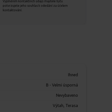
Vyplněním kontaktních údajů majitele bytu
potvrzujete jeho souhlas k odeslání za účelem
kontaktování.
Ihned
B - Velmi úsporná
Nevybaveno
Výtah, Terasa