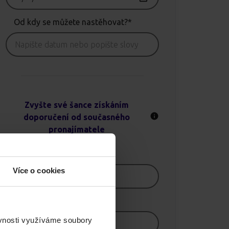
Od kdy se můžete nastěhovat?*
Zvyšte své šance získáním
doporučení od současného
pronajímatele
Jméno
Více o cookies
E-mail
ěvnosti využíváme soubory