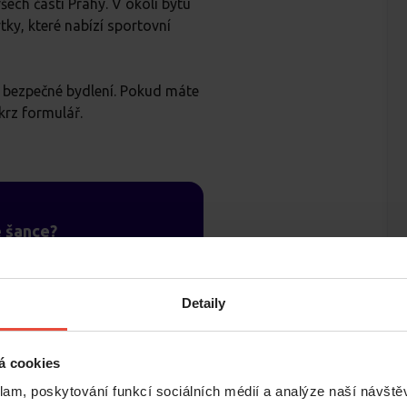
ech částí Prahy. V okolí bytu
tky, které nabízí sportovní
cí bezpečné bydlení. Pokud máte
krz formulář.
é šance?
e bytu a dostaňte tak
 kladnou referenci,
Detaily
zájemce o byt.
á cookies
ři.
klam, poskytování funkcí sociálních médií a analýze naší návšt