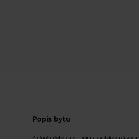
Popis bytu
K dlouhodobému podnájmu nabízíme krásný a mo