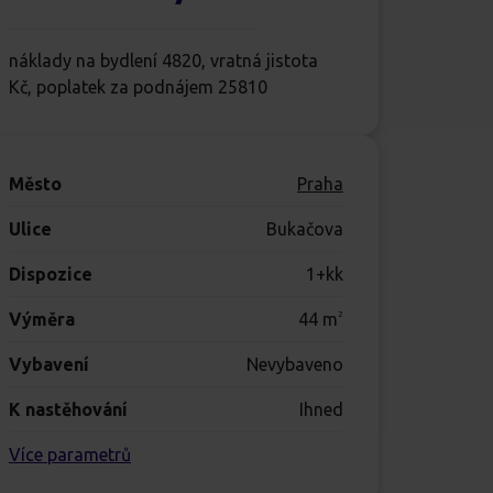
náklady na bydlení 4820, vratná jistota
Kč, poplatek za podnájem 25810
Město
Praha
Ulice
Bukačova
Dispozice
1+kk
Výměra
44
m
2
Vybavení
Nevybaveno
K nastěhování
Ihned
Více parametrů