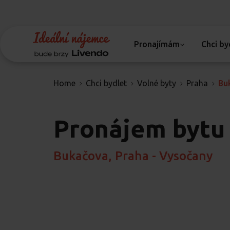
Pronajímám
Chci by
Home
Chci bydlet
Volné byty
Praha
Bu
Pronájem bytu
Bukačova, Praha - Vysočany