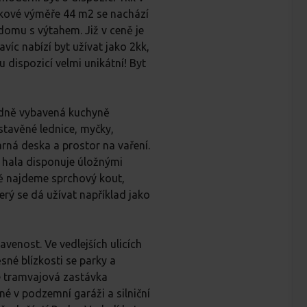
lkové výměře 44 m2 se nachází
omu s výtahem. Již v ceně je
avíc nabízí byt užívat jako 2kk,
 dispozicí velmi unikátní! Byt
rdně vybavená kuchyně
stavěné lednice, myčky,
arná deska a prostor na vaření.
í hala disponuje úložnými
ě najdeme sprchový kout,
terý se dá užívat například jako
enost. Ve vedlejších ulicích
ěsné blízkosti se parky a
je tramvajová zastávka
é v podzemní garáži a silniční