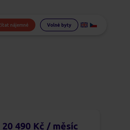
ítat nájemné
Volné byty
20 490 Kč
/ měsíc