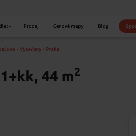
dlet
Prodej
Cenové mapy
Blog
Spoč
kačova
-
Vysočany
-
Praha
2
1+kk, 44 m