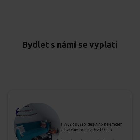
Bydlet s námi se vyplatí
Pokud se rozhodujete, zda využít služeb Ideálního nájemcem
určitě jim dejte šanci, vyplatí se vám to hlavně z těchto
důvodů: