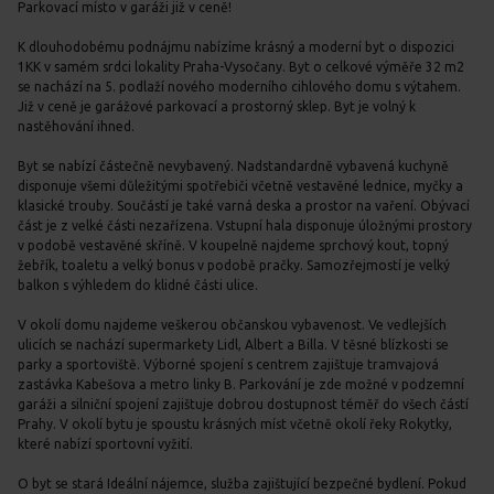
Parkovací místo v garáži již v ceně!
K dlouhodobému podnájmu nabízíme krásný a moderní byt o dispozici
1KK v samém srdci lokality Praha-Vysočany. Byt o celkové výměře 32 m2
se nachází na 5. podlaží nového moderního cihlového domu s výtahem.
Již v ceně je garážové parkovací a prostorný sklep. Byt je volný k
nastěhování ihned.
Byt se nabízí částečně nevybavený. Nadstandardně vybavená kuchyně
disponuje všemi důležitými spotřebiči včetně vestavěné lednice, myčky a
klasické trouby. Součástí je také varná deska a prostor na vaření. Obývací
část je z velké části nezařízena. Vstupní hala disponuje úložnými prostory
v podobě vestavěné skříně. V koupelně najdeme sprchový kout, topný
žebřík, toaletu a velký bonus v podobě pračky. Samozřejmostí je velký
balkon s výhledem do klidné části ulice.
V okolí domu najdeme veškerou občanskou vybavenost. Ve vedlejších
ulicích se nachází supermarkety Lidl, Albert a Billa. V těsné blízkosti se
parky a sportoviště. Výborné spojení s centrem zajištuje tramvajová
zastávka Kabešova a metro linky B. Parkování je zde možné v podzemní
garáži a silniční spojení zajištuje dobrou dostupnost téměř do všech částí
Prahy. V okolí bytu je spoustu krásných míst včetně okolí řeky Rokytky,
které nabízí sportovní vyžití.
O byt se stará Ideální nájemce, služba zajištující bezpečné bydlení. Pokud