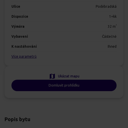
Ulice
Poděbradská
Dispozice
1+kk
2
Výměra
32
m
Vybavení
Částečně
K nastěhování
Ihned
Více parametrů
Ukázat mapu
Domluvit prohlídku
Popis bytu