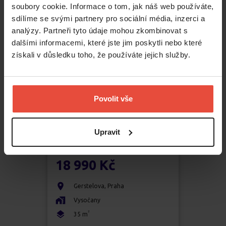
soubory cookie. Informace o tom, jak náš web používáte,
sdílíme se svými partnery pro sociální média, inzerci a
analýzy. Partneři tyto údaje mohou zkombinovat s
dalšími informacemi, které jste jim poskytli nebo které
získali v důsledku toho, že používáte jejich služby.
Povolit vše
Upravit
Pronájem
1+kk
18 990 Kč
Gerstelova
,
Praha
Vysočany
2
35
m