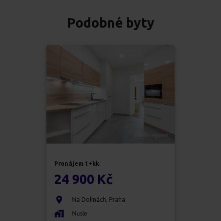
Podobné byty
Pronájem
1+kk
24 900 Kč
Na Dolinách
,
Praha
Nusle