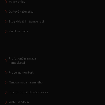
Vzory smluv
Daňová kalkulačka
Blog - Ideální nájemce radí
Klientská zóna
Další služby
Profesionální správa
nemovitostí
Prodej nemovitosti
Cenová mapa nájemného
Inzertní portál UlovDomov.cz
Web Livendo.sk