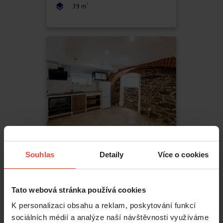
2
39
m
Souhlas
Detaily
Více o cookies
Pronájem
1+kk
14 500 Kč
Tato webová stránka používá cookies
Voděradská
,
Říčany
K personalizaci obsahu a reklam, poskytování funkcí
Říčany
sociálních médií a analýze naší návštěvnosti využíváme
2
31
m