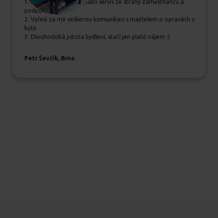
1. Příjemný a profesionální servis ze strany zaměstnanců a
podpory
2. Vyřeší za mě veškerou komunikaci s majitelem o opravách v
bytě
3. Dlouhodobá jistota bydlení, stačí jen platit nájem :)
Petr Ševčík, Brno