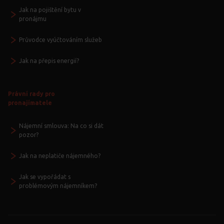
Jak na pojištění bytu v
pronájmu
Průvodce vyúčtováním služeb
Jak na přepis energií?
Právní rady pro
pronajímatele
Nájemní smlouva: Na co si dát
pozor?
Jak na neplatiče nájemného?
Jak se vypořádat s
problémovým nájemníkem?