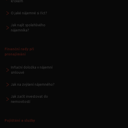
krokem
O jaké nájemné si říct?
Jak najít spolehlivého
nájemníka?
Finanční rady při
pronajímání
Inflační doložka v nájemní
smlouvě
Jak na zvýšení nájemného?
Jak začít investovat do
nemovitostí
Pojištění a služby