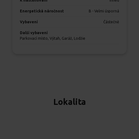
K nastěhování
Ihned
Energetická náročnost
B - Velmi úsporná
Vybavení
Částečně
Další vybavení
Parkovací místo, Výtah, Garáž, Lodžie
Lokalita