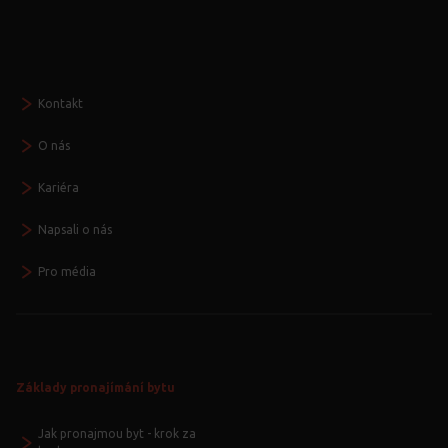
Seznamte se
Kontakt
O nás
Kariéra
Napsali o nás
Pro média
Základy pronajímání bytu
Jak pronajmou byt - krok za