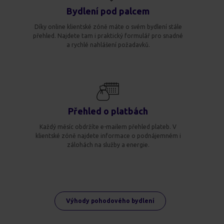
Bydlení pod palcem
Díky online klientské zóně máte o svém bydlení stále
přehled. Najdete tam i praktický formulář pro snadné
a rychlé nahlášení požadavků.
Přehled o platbách
Každý měsíc obdržíte e-mailem přehled plateb. V
klientské zóně najdete informace o podnájemném i
zálohách na služby a energie.
Výhody pohodového bydlení